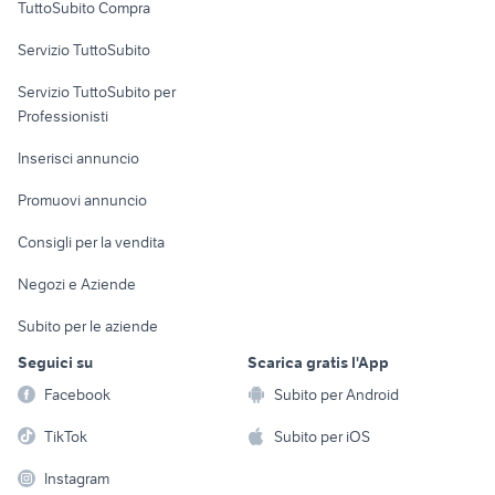
TuttoSubito Compra
commerciali
Servizio TuttoSubito
elettronica
per la casa e la
sports e hobby
Servizio TuttoSubito per
persona
Informatica
Animali
Professionisti
Arredamento e
Console e
Accessori per
Casalinghi
Inserisci annuncio
Videogiochi
animali
Elettrodomestici
Promuovi annuncio
Audio/Video
Musica e Film
Giardino e Fai da te
Consigli per la vendita
Fotografia
Libri e Riviste
Abbigliamento e
Negozi e Aziende
Telefonia
Strumenti Musicali
Accessori
Subito per le aziende
Sports
Tutto per i bambini
Seguici su
Scarica gratis l'App
Biciclette
Facebook
Subito per Android
Collezionismo
TikTok
Subito per iOS
Instagram