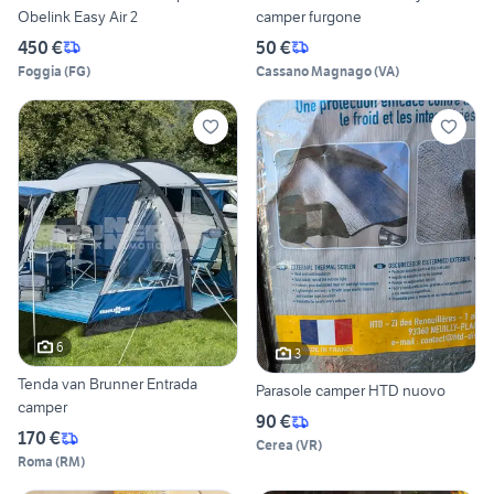
Obelink Easy Air 2
camper furgone
450 €
50 €
Foggia
(
FG
)
Cassano Magnago
(
VA
)
6
3
Tenda van Brunner Entrada
Parasole camper HTD nuovo
camper
90 €
170 €
Cerea
(
VR
)
Roma
(
RM
)