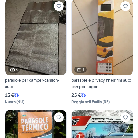
3
4
parasole per camper-camion-
parasole e privacy finestrini auto
auto
camper furgoni
15 €
25 €
Nuoro
(
NU
)
Reggio nell'Emilia
(
RE
)