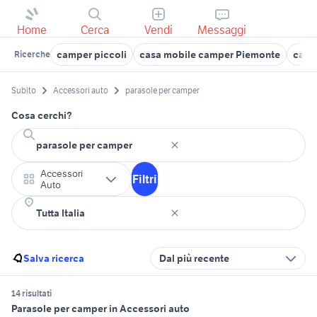
Home
Cerca
Vendi
Messaggi
camper piccoli
casa mobile camper Piemonte
camp
Ricerche
Subito
Accessori auto
parasole per camper
Cosa cerchi?
Accessori
Filtri
Auto
Salva ricerca
Dal più recente
14 risultati
Parasole per camper in Accessori auto