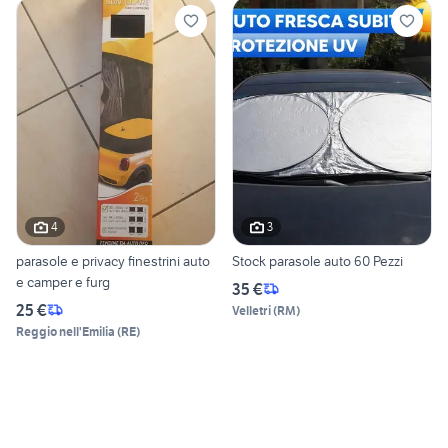
4
3
parasole e privacy finestrini auto
Stock parasole auto 60 Pezzi
e camper e furg
35 €
25 €
Velletri
(
RM
)
Reggio nell'Emilia
(
RE
)