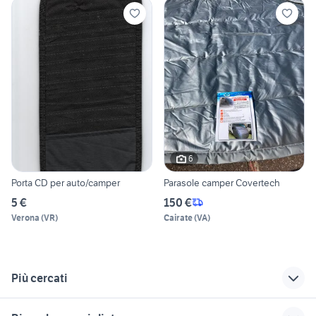
6
Porta CD per auto/camper
Parasole camper Covertech
5 €
150 €
Verona
(
VR
)
Cairate
(
VA
)
Più cercati
Correlati
Richerche simili
Suggerimenti