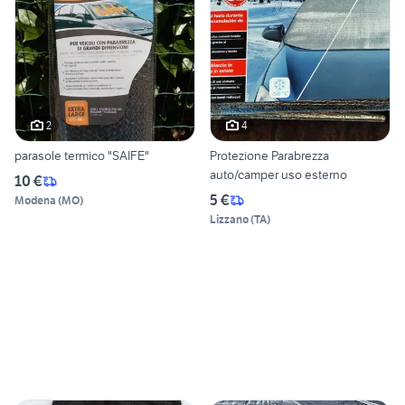
2
4
parasole termico "SAIFE"
Protezione Parabrezza
auto/camper uso esterno
10 €
5 €
Modena
(
MO
)
Lizzano
(
TA
)