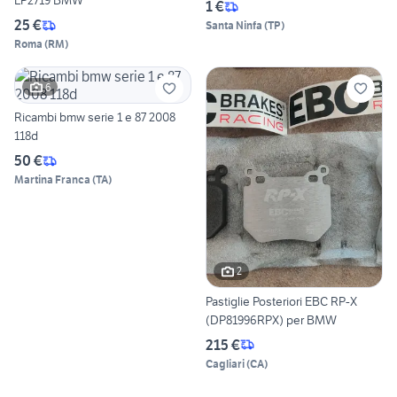
LP2719 BMW
1 €
25 €
Santa Ninfa
(
TP
)
Roma
(
RM
)
6
Ricambi bmw serie 1 e 87 2008
118d
50 €
Martina Franca
(
TA
)
2
Pastiglie Posteriori EBC RP-X
(DP81996RPX) per BMW
215 €
Cagliari
(
CA
)