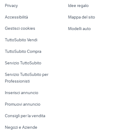
Nautica
lavoro
jeep compass 2017 opening
Privacy
Idee regalo
Garage e box
consoli auto
edition
Caravan e Camper
Accessibilità
Mappa del sito
Loft, mansarde e
Veicoli commerciali
altro
Gestisci cookies
Modelli auto
Case vacanza
TuttoSubito Vendi
Uffici e Locali
TuttoSubito Compra
commerciali
Servizio TuttoSubito
elettronica
per la casa e la
sports e hobby
Servizio TuttoSubito per
persona
Informatica
Animali
Professionisti
Arredamento e
Console e
Accessori per
Casalinghi
Inserisci annuncio
Videogiochi
animali
Elettrodomestici
Promuovi annuncio
Audio/Video
Musica e Film
Giardino e Fai da te
Consigli per la vendita
Fotografia
Libri e Riviste
Abbigliamento e
Negozi e Aziende
Telefonia
Strumenti Musicali
Accessori