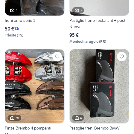
2
3
freni bmw serie 1
Pastiglie freno Textar ant + post–
Nuove
50 €
95 €
Trieste
(
TS
)
Montechiarugolo
(
PR
)
28
4
Pinze Brembo 4 pompanti
Pastiglie freni Brembo BMW