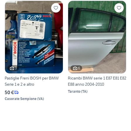
3
6
Pastiglie Freni BOSH per BMW
Ricambi BMW serie 1 E87 E81 E82
Serie 1 e 2 e altro
E88 anno 2004-2010
Taranto
(
TA
)
50 €
Casorate Sempione
(
VA
)