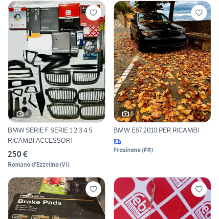
4
6
BMW SERIE F SERIE 1 2 3 4 5
BMW E87 2010 PER RICAMBI
RICAMBI ACCESSORİ
Frosinone
(
FR
)
250 €
Romano d'Ezzelino
(
VI
)