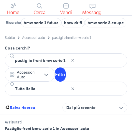
Home
Cerca
Vendi
Messaggi
bmw serie 1 futura
bmw drift
bmw serie 8 coupe
b
Ricerche
Subito
Accessori auto
pastiglie freni bmw serie 1
Cosa cerchi?
Accessori
Filtri
Auto
Salva ricerca
Dal più recente
47 risultati
Pastiglie freni bmw serie 1 in Accessori auto