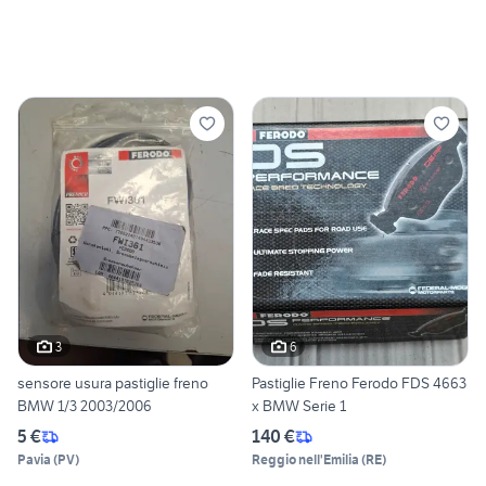
3
6
sensore usura pastiglie freno
Pastiglie Freno Ferodo FDS 4663
BMW 1/3 2003/2006
x BMW Serie 1
5 €
140 €
Pavia
(
PV
)
Reggio nell'Emilia
(
RE
)