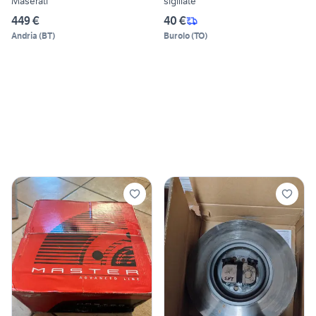
Maserati
sigillate
449 €
40 €
Andria
(
BT
)
Burolo
(
TO
)