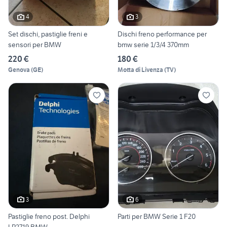
4
3
Set dischi, pastiglie freni e
Dischi freno performance per
sensori per BMW
bmw serie 1/3/4 370mm
220 €
180 €
Genova
(
GE
)
Motta di Livenza
(
TV
)
3
6
Pastiglie freno post. Delphi
Parti per BMW Serie 1 F20