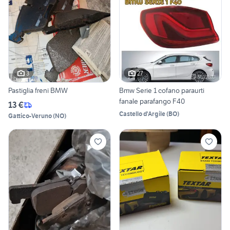
3
27
Pastiglia freni BMW
Bmw Serie 1 cofano paraurti
fanale parafango F40
13 €
Castello d'Argile
(
BO
)
Gattico-Veruno
(
NO
)