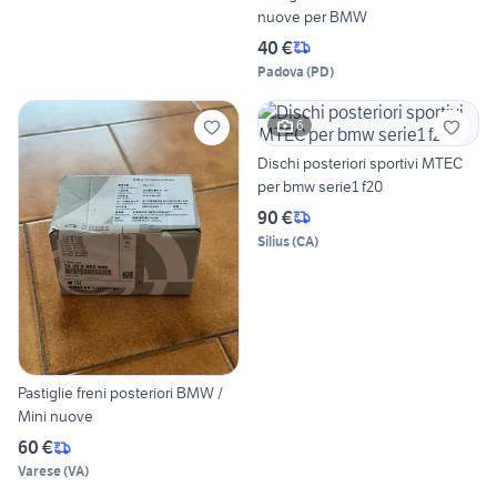
nuove per BMW
40 €
Padova
(
PD
)
6
Dischi posteriori sportivi MTEC
per bmw serie1 f20
90 €
Silius
(
CA
)
Pastiglie freni posteriori BMW /
Mini nuove
60 €
Varese
(
VA
)