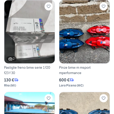
2
Pastiglie freno bmw serie 1 f20
Pinze bmw m msport
f23 f 30
mperformance
130 €
600 €
Rho
(
MI
)
Loro Piceno
(
MC
)