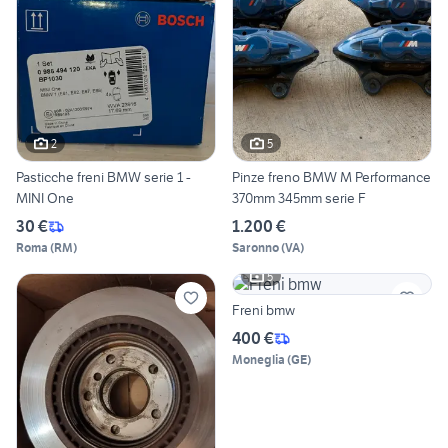
2
5
Pasticche freni BMW serie 1 -
Pinze freno BMW M Performance
MINI One
370mm 345mm serie F
30 €
1.200 €
Roma
(
RM
)
Saronno
(
VA
)
5
Freni bmw
400 €
Moneglia
(
GE
)