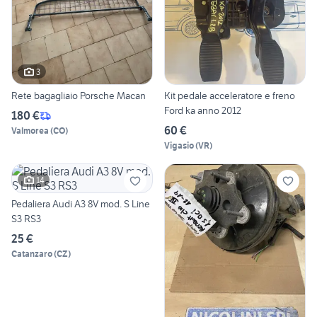
3
Rete bagagliaio Porsche Macan
Kit pedale acceleratore e freno
Ford ka anno 2012
180 €
60 €
Valmorea
(
CO
)
Vigasio
(
VR
)
14
Pedaliera Audi A3 8V mod. S Line
S3 RS3
25 €
Catanzaro
(
CZ
)