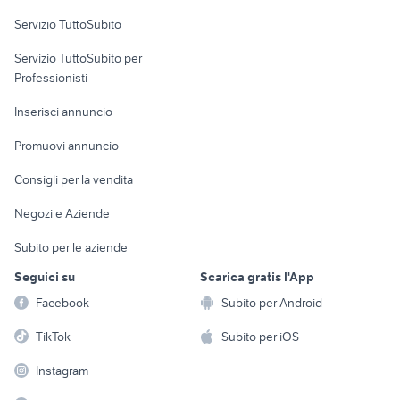
Servizio TuttoSubito
elettronica
per la casa e la
sports e hobby
Servizio TuttoSubito per
persona
Informatica
Animali
Professionisti
Arredamento e
Console e
Accessori per
Casalinghi
Inserisci annuncio
Videogiochi
animali
Elettrodomestici
Promuovi annuncio
Audio/Video
Musica e Film
Giardino e Fai da te
Consigli per la vendita
Fotografia
Libri e Riviste
Abbigliamento e
Negozi e Aziende
Telefonia
Strumenti Musicali
Accessori
Subito per le aziende
Sports
Tutto per i bambini
Seguici su
Scarica gratis l'App
Biciclette
Facebook
Subito per Android
Collezionismo
TikTok
Subito per iOS
Instagram