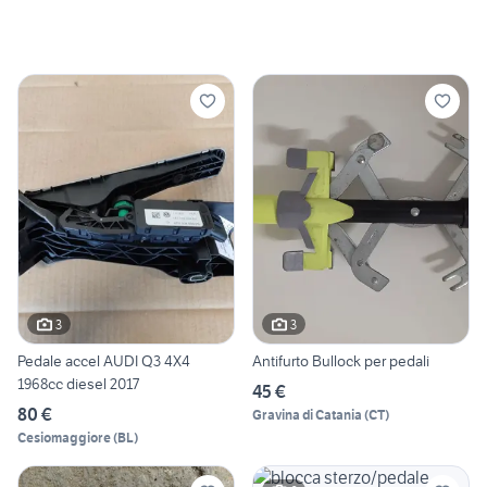
3
3
Pedale accel AUDI Q3 4X4
Antifurto Bullock per pedali
1968cc diesel 2017
45 €
80 €
Gravina di Catania
(
CT
)
Cesiomaggiore
(
BL
)