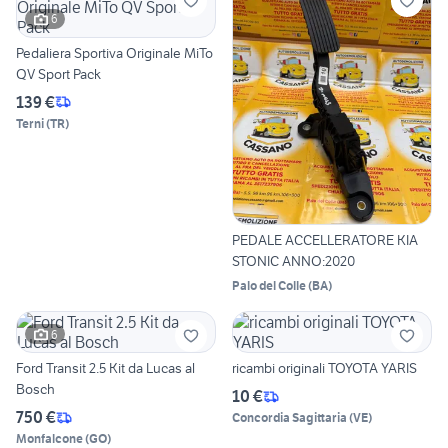
6
Pedaliera Sportiva Originale MiTo
QV Sport Pack
139 €
Terni
(
TR
)
PEDALE ACCELLERATORE KIA
STONIC ANNO:2020
Palo del Colle
(
BA
)
6
Ford Transit 2.5 Kit da Lucas al
ricambi originali TOYOTA YARIS
Bosch
10 €
750 €
Concordia Sagittaria
(
VE
)
Monfalcone
(
GO
)