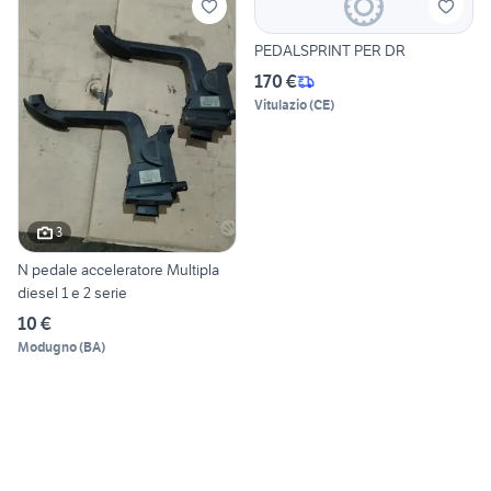
PEDALSPRINT PER DR
170 €
Vitulazio
(
CE
)
3
N pedale acceleratore Multipla
diesel 1 e 2 serie
10 €
Modugno
(
BA
)