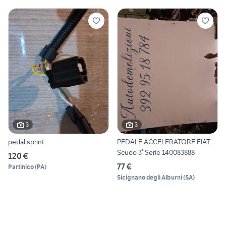
3
3
pedal sprint
PEDALE ACCELERATORE FIAT
Scudo 3° Serie 140083888
120 €
77 €
Partinico
(
PA
)
Sicignano degli Alburni
(
SA
)