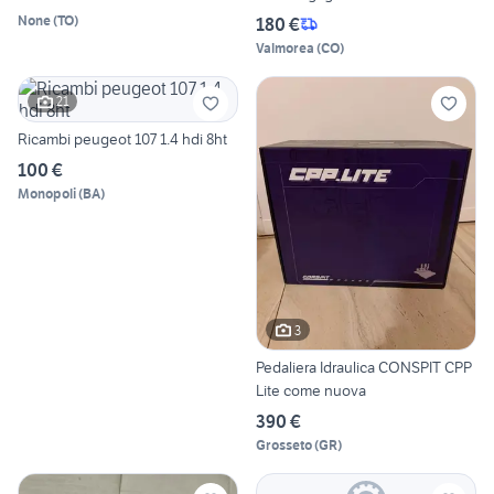
None
(
TO
)
180 €
Valmorea
(
CO
)
21
Ricambi peugeot 107 1.4 hdi 8ht
100 €
Monopoli
(
BA
)
3
Pedaliera Idraulica CONSPIT CPP
Lite come nuova
390 €
Grosseto
(
GR
)