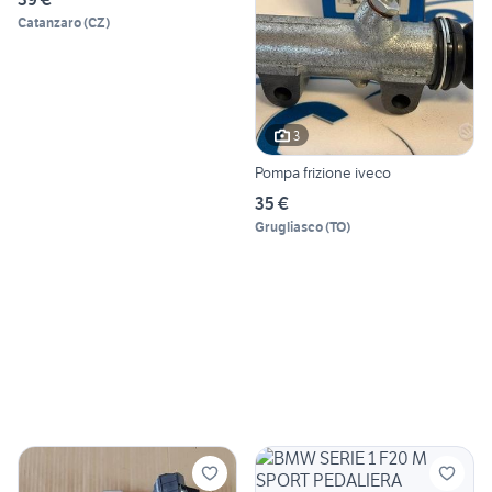
Catanzaro
(
CZ
)
3
Pompa frizione iveco
35 €
Grugliasco
(
TO
)