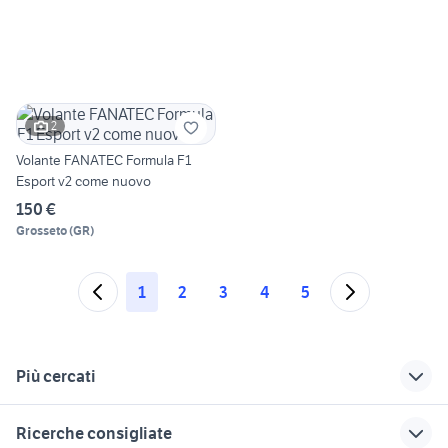
2
Volante FANATEC Formula F1
Esport v2 come nuovo
150 €
Grosseto
(
GR
)
1
2
3
4
5
Più cercati
Correlati
Richerche simili
Suggerimenti
Ricerche consigliate
auto pedali
toyota corolla
regalo auto Roma