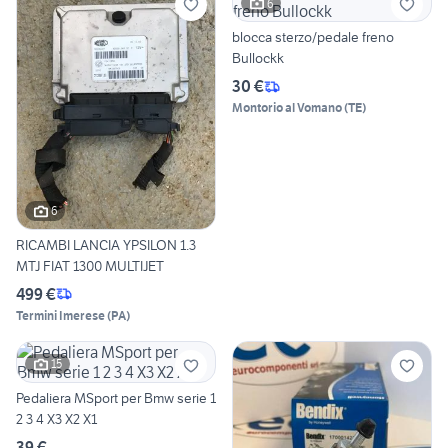
6
blocca sterzo/pedale freno
Bullockk
30 €
Montorio al Vomano
(
TE
)
6
RICAMBI LANCIA YPSILON 1.3
MTJ FIAT 1300 MULTIJET
499 €
Termini Imerese
(
PA
)
15
Pedaliera MSport per Bmw serie 1
2 3 4 X3 X2 X1
39 €