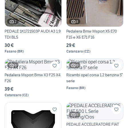
2
8
PEDALE 1K1721503P AUDI A3 1.9
Pedaliera Bmw Msport X5 E70
TDI BLS
F15 e X6 E71 F16
30 €
29 €
Fasano
(
BR
)
Catanzaro
(
CZ
)
6
6
Pedaliera Msport Bmw X3 F25 X4
Ricambi opel corsa 1.2 benzina 5°
F26
serie
Fasano
(
BR
)
39 €
Catanzaro
(
CZ
)
5
PEDALE ACCELERATORE FIAT