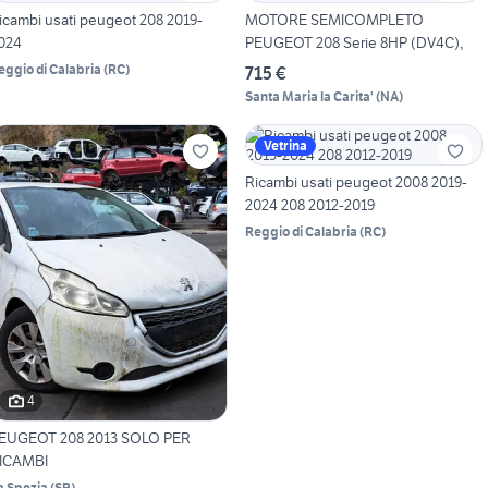
icambi usati peugeot 208 2019-
MOTORE SEMICOMPLETO
024
PEUGEOT 208 Serie 8HP (DV4C),
eggio di Calabria
(
RC
)
715 €
Santa Maria la Carita'
(
NA
)
Vetrina
Ricambi usati peugeot 2008 2019-
2024 208 2012-2019
Reggio di Calabria
(
RC
)
4
EUGEOT 208 2013 SOLO PER
ICAMBI
a Spezia
(
SP
)