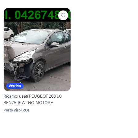
Vetrina
Ricambi usati PEUGEOT 208 1.0
BENZ50KW- NO MOTORE
Porto Viro
(
RO
)