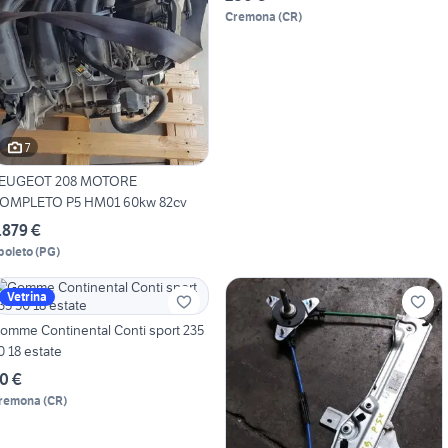
Cremona
(
CR
)
7
EUGEOT 208 MOTORE
OMPLETO P5 HM01 60kw 82cv
.879 €
poleto
(
PG
)
Vetrina
omme Continental Conti sport 235
0 18 estate
0 €
remona
(
CR
)