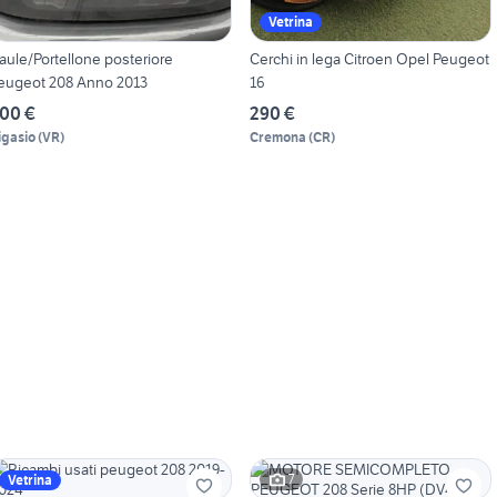
Vetrina
aule/Portellone posteriore
Cerchi in lega Citroen Opel Peugeot
eugeot 208 Anno 2013
16
00 €
290 €
igasio
(
VR
)
Cremona
(
CR
)
7
Vetrina