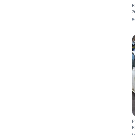
R
2
R
P
R
L