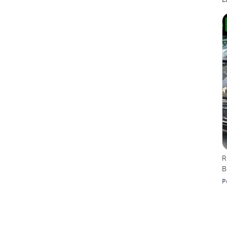
R
B
P