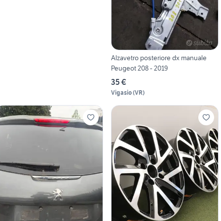
Alzavetro posteriore dx manuale
Peugeot 208 - 2019
35 €
Vigasio
(
VR
)