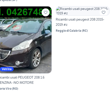
Ricambi usati peugeot 208 2015-
2019 #z
Reggio di Calabria
(
RC
)
Vetrina
icambi usati PEUGEOT 208 1.6
ENZINA -NO MOTORE
orto Viro
(
RO
)