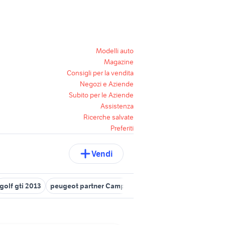
Modelli auto
Magazine
Consigli per la vendita
Negozi e Aziende
Subito per le Aziende
Assistenza
Ricerche salvate
Preferiti
Vendi
golf gti 2013
peugeot partner Campania
ford fiesta 2013
peug