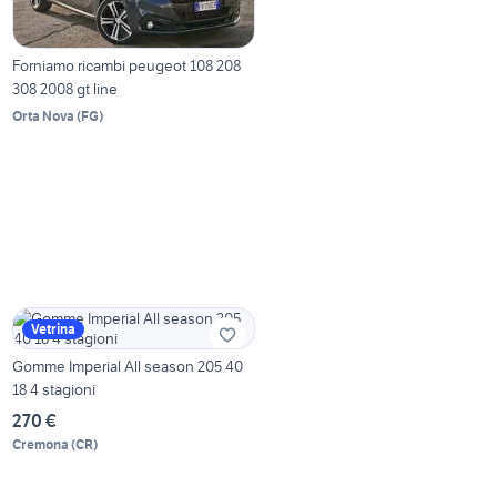
Forniamo ricambi peugeot 108 208
308 2008 gt line
Orta Nova
(
FG
)
Vetrina
Gomme Imperial All season 205 40
18 4 stagioni
270 €
Cremona
(
CR
)