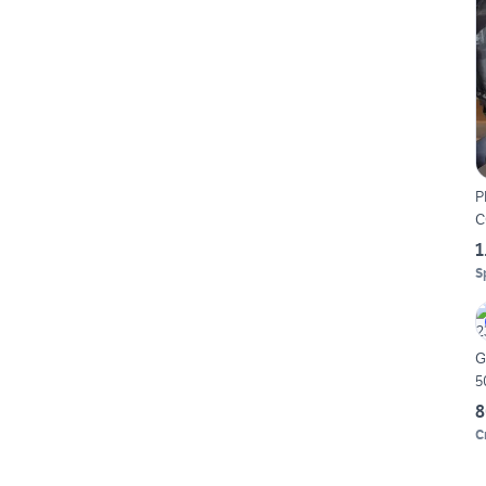
P
C
1
S
G
5
8
C