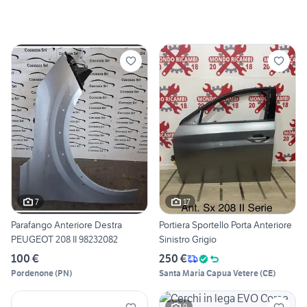
7
17
Parafango Anteriore Destra
Portiera Sportello Porta Anteriore
PEUGEOT 208 II 98232082
Sinistro Grigio
100 €
250 €
Pordenone
(
PN
)
Santa Maria Capua Vetere
(
CE
)
9