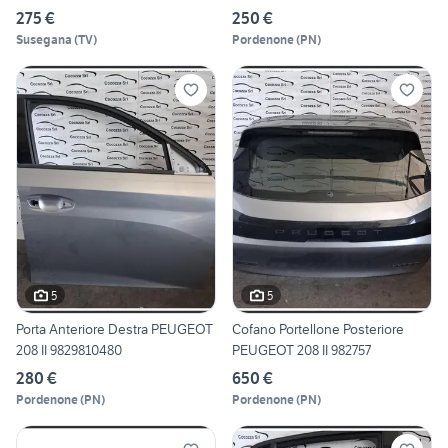
275 €
250 €
Susegana
(
TV
)
Pordenone
(
PN
)
5
5
Porta Anteriore Destra PEUGEOT
Cofano Portellone Posteriore
208 II 9829810480
PEUGEOT 208 II 982757
280 €
650 €
Pordenone
(
PN
)
Pordenone
(
PN
)