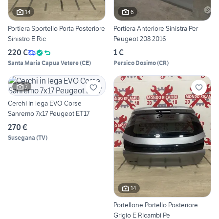
14
6
Portiera Sportello Porta Posteriore
Portiera Anteriore Sinistra Per
Sinistro E Ric
Peugeot 208 2016
220 €
1 €
Santa Maria Capua Vetere
(
CE
)
Persico Dosimo
(
CR
)
7
Cerchi in lega EVO Corse
Sanremo 7x17 Peugeot ET17
270 €
Susegana
(
TV
)
14
Portellone Portello Posteriore
Grigio E Ricambi Pe