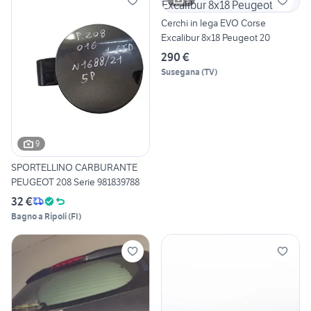
Cerchi in lega EVO Corse
Excalibur 8x18 Peugeot 20
290 €
Susegana
(
TV
)
9
SPORTELLINO CARBURANTE
PEUGEOT 208 Serie 981839788
32 €
Bagno a Ripoli
(
FI
)