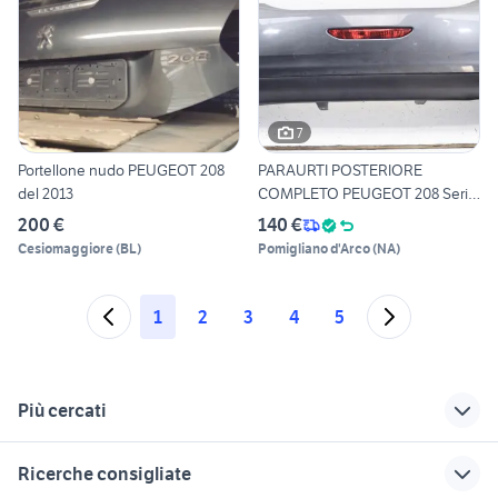
7
Portellone nudo PEUGEOT 208
PARAURTI POSTERIORE
del 2013
COMPLETO PEUGEOT 208 Serie
160
200 €
140 €
Cesiomaggiore
(
BL
)
Pomigliano d'Arco
(
NA
)
1
2
3
4
5
Più cercati
Correlati
Richerche simili
Suggerimenti
Ricerche consigliate
peugeot traveller
peugeot 208 usata
ammortizzatori