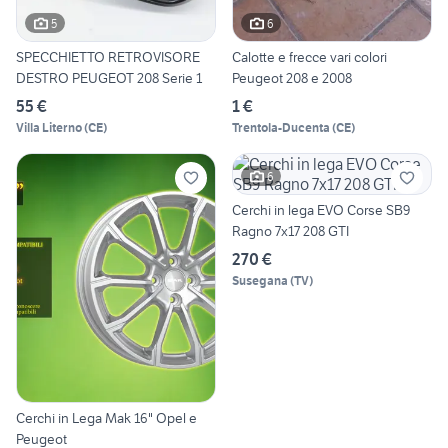
5
6
SPECCHIETTO RETROVISORE
Calotte e frecce vari colori
DESTRO PEUGEOT 208 Serie 1
Peugeot 208 e 2008
55 €
1 €
Villa Literno
(
CE
)
Trentola-Ducenta
(
CE
)
6
Cerchi in lega EVO Corse SB9
Ragno 7x17 208 GTI
270 €
Susegana
(
TV
)
Cerchi in Lega Mak 16" Opel e
Peugeot