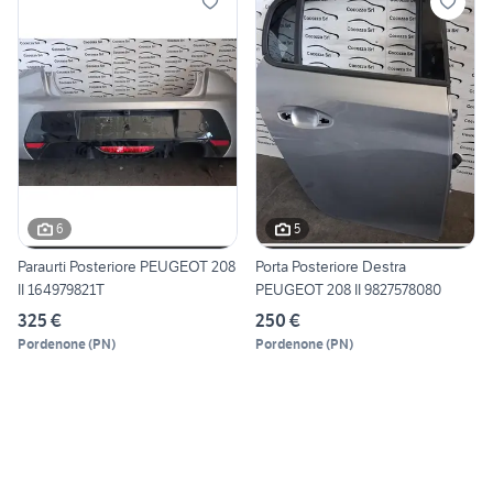
6
5
Paraurti Posteriore PEUGEOT 208
Porta Posteriore Destra
II 164979821T
PEUGEOT 208 II 9827578080
325 €
250 €
Pordenone
(
PN
)
Pordenone
(
PN
)