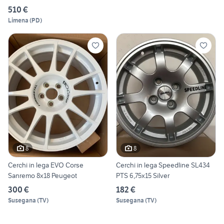
510 €
Limena
(
PD
)
8
8
Cerchi in lega EVO Corse
Cerchi in lega Speedline SL434
Sanremo 8x18 Peugeot
PTS 6,75x15 Silver
300 €
182 €
Susegana
(
TV
)
Susegana
(
TV
)