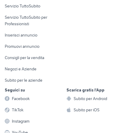
Servizio TuttoSubito
elettronica
per la casa e la
sports e hobby
Servizio TuttoSubito per
persona
Informatica
Animali
Professionisti
Arredamento e
Console e
Accessori per
Casalinghi
Inserisci annuncio
Videogiochi
animali
Elettrodomestici
Promuovi annuncio
Audio/Video
Musica e Film
Giardino e Fai da te
Consigli per la vendita
Fotografia
Libri e Riviste
Abbigliamento e
Negozi e Aziende
Telefonia
Strumenti Musicali
Accessori
Subito per le aziende
Sports
Tutto per i bambini
Seguici su
Scarica gratis l'App
Biciclette
Facebook
Subito per Android
Collezionismo
TikTok
Subito per iOS
Instagram
YouTube