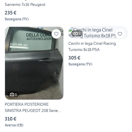
Sanremo 7x16 Peugeot
235 €
Susegana
(
TV
)
2
Cerchi in lega Cinel Racing
Turismo 8x18 PSA
305 €
Susegana
(
TV
)
6
PORTIERA POSTERIORE
SINISTRA PEUGEOT 208 Serie
967
310 €
Aversa
(
CE
)