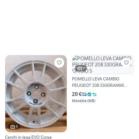
7
POMELLO LEVA CAMBIO
PEUGEOT 208 330GRAMMI
GRIGIO S
20 €
Messina
(
ME
)
9
Cerchi in lega EVO Corse