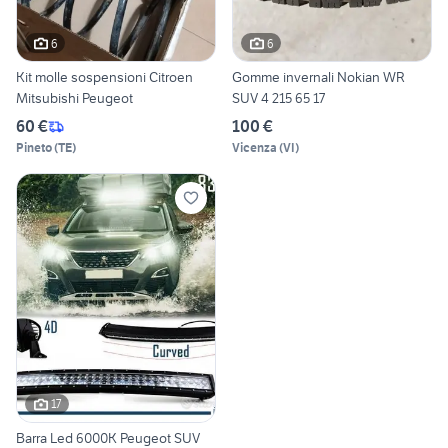
6
6
Kit molle sospensioni Citroen
Gomme invernali Nokian WR
Mitsubishi Peugeot
SUV 4 215 65 17
60 €
100 €
Pineto
(
TE
)
Vicenza
(
VI
)
17
Barra Led 6000K Peugeot SUV