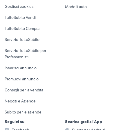
Veicoli commerciali
altro
Gestisci cookies
Modelli auto
Case vacanza
TuttoSubito Vendi
Uffici e Locali
TuttoSubito Compra
commerciali
Servizio TuttoSubito
elettronica
per la casa e la
sports e hobby
Servizio TuttoSubito per
persona
Informatica
Animali
Professionisti
Arredamento e
Console e
Accessori per
Casalinghi
Inserisci annuncio
Videogiochi
animali
Elettrodomestici
Promuovi annuncio
Audio/Video
Musica e Film
Giardino e Fai da te
Consigli per la vendita
Fotografia
Libri e Riviste
Abbigliamento e
Negozi e Aziende
Telefonia
Strumenti Musicali
Accessori
Subito per le aziende
Sports
Tutto per i bambini
Seguici su
Scarica gratis l'App
Biciclette
Facebook
Subito per Android