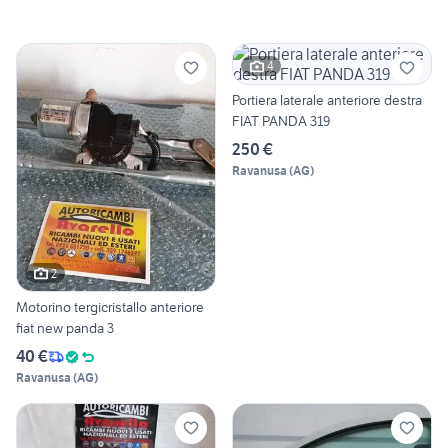
4
Portiera laterale anteriore destra
FIAT PANDA 319
250 €
Ravanusa
(
AG
)
2
Motorino tergicristallo anteriore
fiat new panda 3
40 €
Ravanusa
(
AG
)