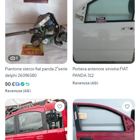
8
Piantone sterzo fiat panda 2°serie
Portiera anteriore sinistra FIAT
delphi 26096580
PANDA 312
Ravanusa
(
AG
)
90 €
Ravanusa
(
AG
)