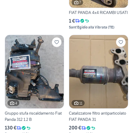
7
FIAT PANDA 4x4 RICAMBI USATI
1 €
Sant'Egidio alla Vibrata
(
TE
)
4
11
Gruppo stufa riscaldamento Fiat
Catalizzatore filtro antiparticolato
Panda 312 1.2 B
FIAT PANDA 31
130 €
200 €