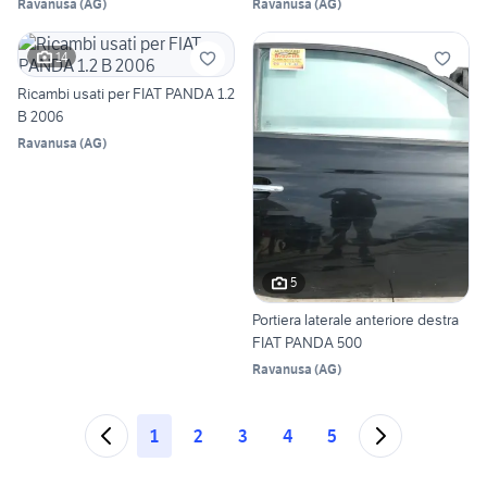
Ravanusa
(
AG
)
Ravanusa
(
AG
)
14
Ricambi usati per FIAT PANDA 1.2
B 2006
Ravanusa
(
AG
)
5
Portiera laterale anteriore destra
FIAT PANDA 500
Ravanusa
(
AG
)
1
2
3
4
5