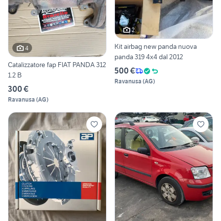
2
Kit airbag new panda nuova
4
panda 319 4x4 dal 2012
Catalizzatore fap FIAT PANDA 312
500 €
1.2 B
Ravanusa
(
AG
)
300 €
Ravanusa
(
AG
)