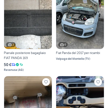
3
6
Pianale posteriore bagagliaio
Fiat Panda del 2017 per ricambi
FIAT PANDA 169
Volpago del Montello
(
TV
)
50 €
Ravanusa
(
AG
)