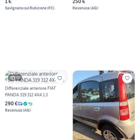
1 €
250 €
Savignano sul Rubicone
(
FC
)
Ravanusa
(
AG
)
10
Differenziale anteriore FIAT
PANDA 319 312 4X4 1.3
290 €
Ravanusa
(
AG
)