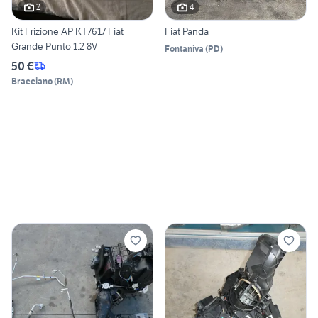
2
4
Kit Frizione AP KT7617 Fiat
Fiat Panda
Grande Punto 1.2 8V
Fontaniva
(
PD
)
50 €
Bracciano
(
RM
)