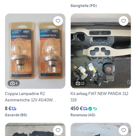
Stanghella
(
PD
)
4
13
Coppia Lampadine R2
Kit airbag FIAT NEW PANDA 312
Asimmetriche 12V 45/40W
319
NUOVE
8 €
450 €
Gavardo
(
BS
)
Ravanusa
(
AG
)