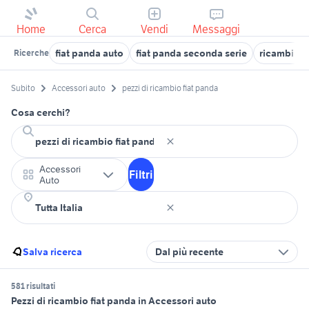
Home
Cerca
Vendi
Messaggi
fiat panda auto
fiat panda seconda serie
ricambi fia
Ricerche
Subito
Accessori auto
pezzi di ricambio fiat panda
Cosa cerchi?
Accessori
Filtri
Auto
Salva ricerca
Dal più recente
581 risultati
Pezzi di ricambio fiat panda in Accessori auto