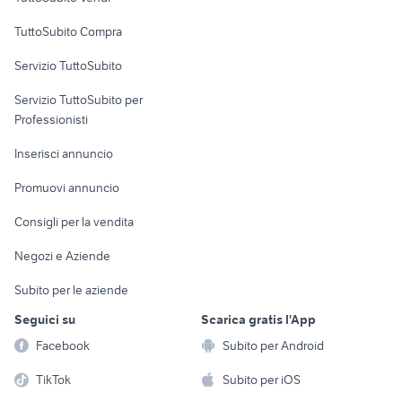
Uffici e Locali
TuttoSubito Compra
commerciali
Servizio TuttoSubito
elettronica
per la casa e la
sports e hobby
Servizio TuttoSubito per
persona
Informatica
Animali
Professionisti
Arredamento e
Console e
Accessori per
Casalinghi
Inserisci annuncio
Videogiochi
animali
Elettrodomestici
Promuovi annuncio
Audio/Video
Musica e Film
Giardino e Fai da te
Consigli per la vendita
Fotografia
Libri e Riviste
Abbigliamento e
Negozi e Aziende
Telefonia
Strumenti Musicali
Accessori
Subito per le aziende
Sports
Tutto per i bambini
Seguici su
Scarica gratis l'App
Biciclette
Facebook
Subito per Android
Collezionismo
TikTok
Subito per iOS