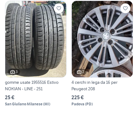
3
2
gomme usate 1955516 Estivo
4 cerchi in lega da 16 per
NOKIAN - LINE - 251
Peugeot 208
25 €
225 €
San Giuliano Milanese
(
MI
)
Padova
(
PD
)