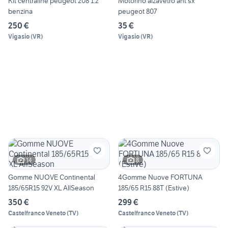
Kit centraline peugeot 208 1.2
Motorino alzavetro ant sx
benzina
peugeot 807
250 €
35 €
Vigasio
(
VR
)
Vigasio
(
VR
)
14
8
Gomme NUOVE Continental
4Gomme Nuove FORTUNA
185/65R15 92V XL AllSeason
185/65 R15 88T (Estive)
350 €
299 €
Castelfranco Veneto
(
TV
)
Castelfranco Veneto
(
TV
)