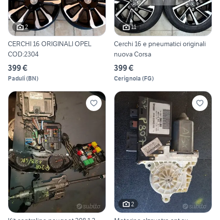
2
11
CERCHI 16 ORIGINALI OPEL
Cerchi 16 e pneumatici originali
COD:2304
nuova Corsa
399 €
399 €
Paduli
(
BN
)
Cerignola
(
FG
)
2