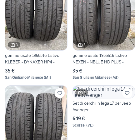
3
3
gomme usate 1955516 Estivo
gomme usate 1955516 Estivo
KLEBER - DYNAXER HP4 -
NEXEN - NBLUE HD PLUS -
35 €
35 €
San Giuliano Milanese
(
MI
)
San Giuliano Milanese
(
MI
)
2
Set di cerchi in lega 17 per Jeep
Avenger
649 €
Scorze'
(
VE
)