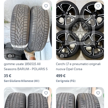
3
15
gomme usate 1856515 All
Cerchi 17 e pneumatici originali
Seasons BARUM - POLARIS 5
nuova Opel Corsa
35 €
499 €
San Giuliano Milanese
(
MI
)
Cerignola
(
FG
)