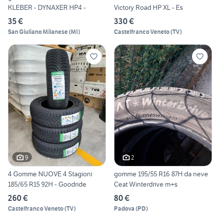
KLEBER - DYNAXER HP4 -
Victory Road HP XL - Es
35 €
330 €
San Giuliano Milanese
(
MI
)
Castelfranco Veneto
(
TV
)
9
2
4 Gomme NUOVE 4 Stagioni
gomme 195/55 R16 87H da neve
185/65 R15 92H - Goodride
Ceat Winterdrive m+s
260 €
80 €
Castelfranco Veneto
(
TV
)
Padova
(
PD
)