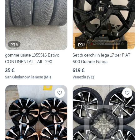
5
2
gomme usate 1955516 Estivo
Set di cerchi in lega 17 per FIAT
CONTINENTAL - All - 290
600 Grande Panda
35 €
619 €
San Giuliano Milanese
(
MI
)
Venezia
(
VE
)