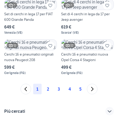
2
2
Set di cerchi in lega 17 per FIAT
Set di 4 cerchi in lega da 17 per
600 Grande Panda
Jeep avenger
649 €
619 €
Venezia
(
VE
)
Scorze'
(
VE
)
11
12
Cerchi 16 e pneumatici originali
Cerchi 16 e pneumatici nuova
nuova Peugeot 208
Opel Corsa 4 Stagioni
599 €
499 €
Cerignola
(
FG
)
Cerignola
(
FG
)
1
2
3
4
5
Più cercati