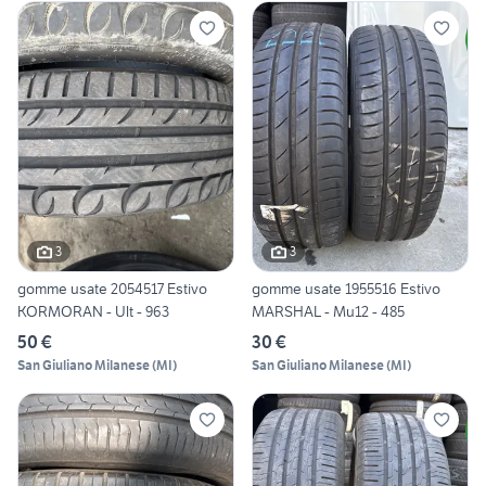
3
3
gomme usate 2054517 Estivo
gomme usate 1955516 Estivo
KORMORAN - Ult - 963
MARSHAL - Mu12 - 485
50 €
30 €
San Giuliano Milanese
(
MI
)
San Giuliano Milanese
(
MI
)