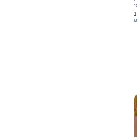
1
1
M