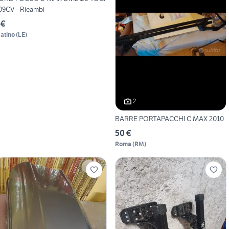
09CV - Ricambi
 €
atino
(
LE
)
2
BARRE PORTAPACCHI C MAX 2010
50 €
Roma
(
RM
)