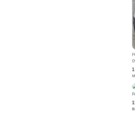
F
0
1
M
P
1
B