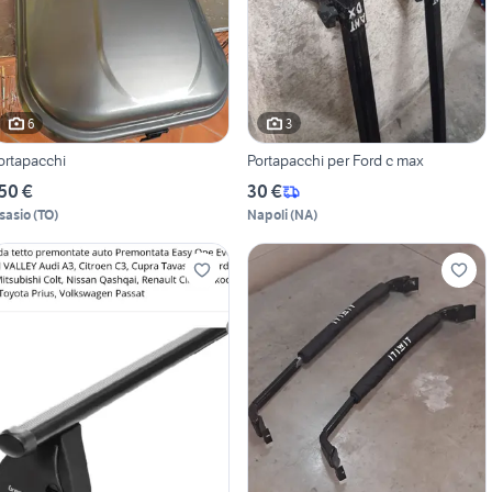
6
3
ortapacchi
Portapacchi per Ford c max
50 €
30 €
sasio
(
TO
)
Napoli
(
NA
)