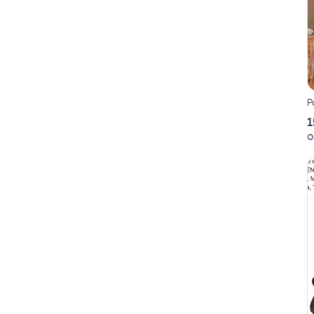
P
1
O