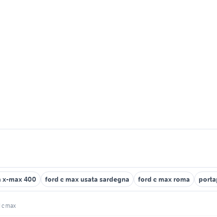
 x-max 400
ford c max usata sardegna
ford c max roma
porta
d c max