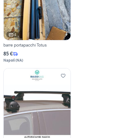
4
barre portapacchi Totus
85 €
Napoli
(
NA
)