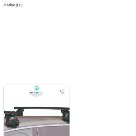
Matino
(
LE
)