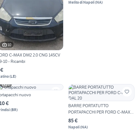
Melito di Napoli
(
NA
)
10
ORD C-MAX DM2 2.0 CNG 145CV
9-10 - Ricambi
 €
atino
(
LE
)
6
ortapacchi nuovo
10 €
BARRE PORTATUTTO
rindisi
(
BR
)
PORTAPACCHI PER FORD C-MAX
DAL 20
85 €
Napoli
(
NA
)