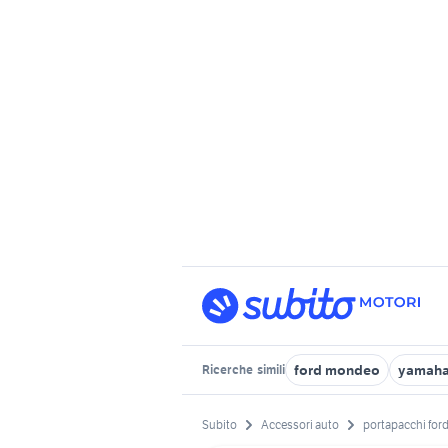
ford mondeo
yamaha
Ricerche
simili
Subito
Accessori auto
portapacchi for