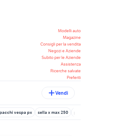
Modelli auto
Magazine
Consigli per la vendita
Negozi e Aziende
Subito per le Aziende
Assistenza
Ricerche salvate
Preferiti
Vendi
pacchi vespa px
sella x max 250
portapacchi yaris
iphone 12 