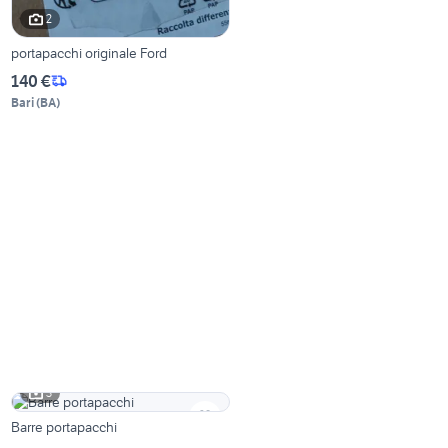
2
portapacchi originale Ford
140 €
Bari
(
BA
)
3
Barre portapacchi