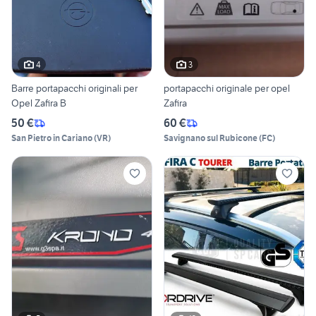
4
3
Barre portapacchi originali per
portapacchi originale per opel
Opel Zafira B
Zafira
50 €
60 €
San Pietro in Cariano
(
VR
)
Savignano sul Rubicone
(
FC
)