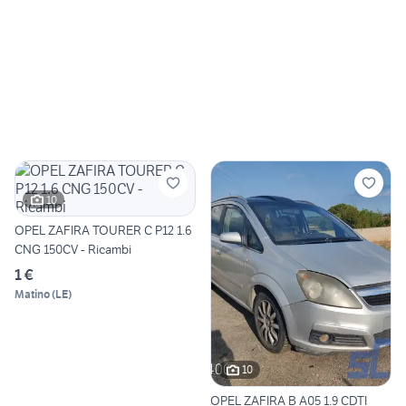
10
OPEL ZAFIRA TOURER C P12 1.6
CNG 150CV - Ricambi
1 €
Matino
(
LE
)
10
OPEL ZAFIRA B A05 1.9 CDTI