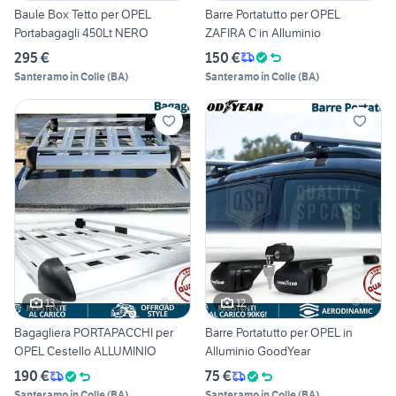
Baule Box Tetto per OPEL
Barre Portatutto per OPEL
Portabagagli 450Lt NERO
ZAFIRA C in Alluminio
295 €
150 €
Santeramo in Colle
(
BA
)
Santeramo in Colle
(
BA
)
13
12
Bagagliera PORTAPACCHI per
Barre Portatutto per OPEL in
OPEL Cestello ALLUMINIO
Alluminio GoodYear
190 €
75 €
Santeramo in Colle
(
BA
)
Santeramo in Colle
(
BA
)