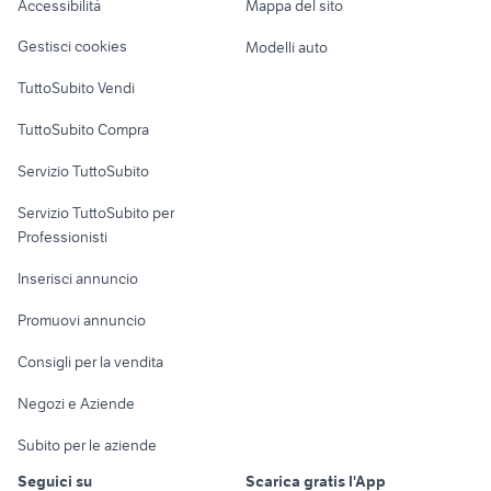
Accessibilità
Mappa del sito
Loft, mansarde e
Veicoli commerciali
officina autorizzata toyota
audi q3 puglia
altro
Gestisci cookies
Modelli auto
Case vacanza
TuttoSubito Vendi
Uffici e Locali
TuttoSubito Compra
commerciali
Servizio TuttoSubito
elettronica
per la casa e la
sports e hobby
Servizio TuttoSubito per
persona
Informatica
Animali
Professionisti
Arredamento e
Console e
Accessori per
Casalinghi
Inserisci annuncio
Videogiochi
animali
Elettrodomestici
Promuovi annuncio
Audio/Video
Musica e Film
Giardino e Fai da te
Consigli per la vendita
Fotografia
Libri e Riviste
Abbigliamento e
Negozi e Aziende
Telefonia
Strumenti Musicali
Accessori
Subito per le aziende
Sports
Tutto per i bambini
Seguici su
Scarica gratis l'App