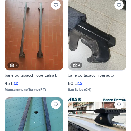
3
4
barre portapacchi opel zafira b
barre portapacchi per auto
45 €
60 €
Monsummano Terme
(
PT
)
San Salvo
(
CH
)