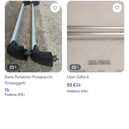
6
2
Barre Portatutto Portapacchi
Opel Zafira b
Portaoggetti
50 €
Altidona
(
FM
)
Padova
(
PD
)