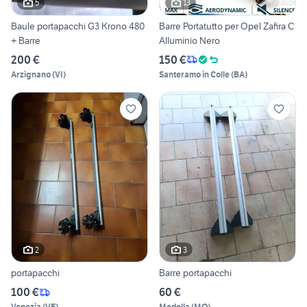
5
13
Baule portapacchi G3 Krono 480
Barre Portatutto per Opel Zafira C
+ Barre
Alluminio Nero
200 €
150 €
Arzignano
(
VI
)
Santeramo in Colle
(
BA
)
2
3
portapacchi
Barre portapacchi
100 €
60 €
Venezia
(
VE
)
Medolla
(
MO
)