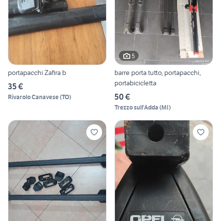
5
portapacchi Zafira b
barre porta tutto, portapacchi,
portabicicletta
35 €
50 €
Rivarolo Canavese
(
TO
)
Trezzo sull'Adda
(
MI
)