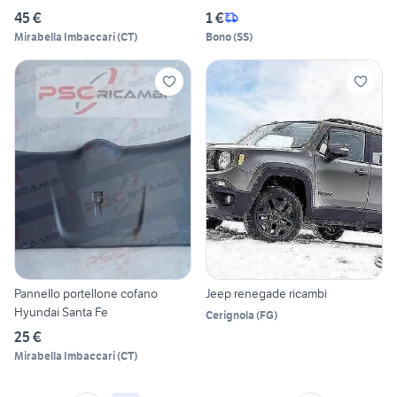
45 €
1 €
Mirabella Imbaccari
(
CT
)
Bono
(
SS
)
Pannello portellone cofano
Jeep renegade ricambi
Hyundai Santa Fe
Cerignola
(
FG
)
25 €
Mirabella Imbaccari
(
CT
)