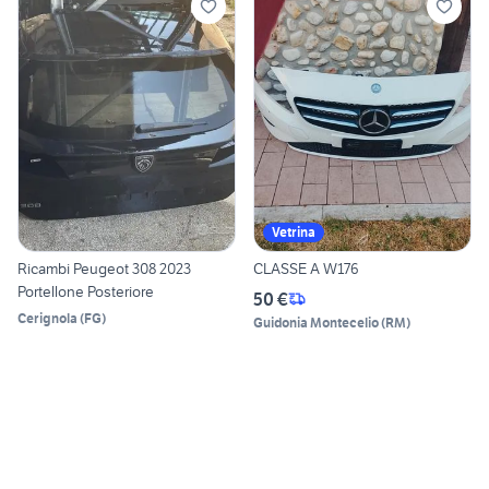
Vetrina
Ricambi Peugeot 308 2023
CLASSE A W176
Portellone Posteriore
50 €
Cerignola
(
FG
)
Guidonia Montecelio
(
RM
)