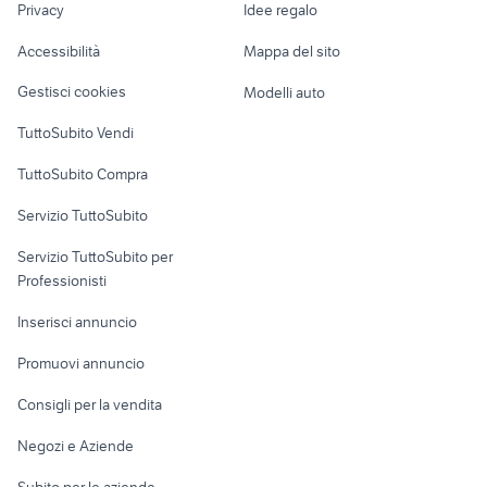
Privacy
Idee regalo
Garage e box
golf 6
suzuki jimny diesel
Caravan e Camper
Accessibilità
Mappa del sito
nissan silvia
fiorino pick up
Loft, mansarde e
Veicoli commerciali
altro
Gestisci cookies
Modelli auto
Case vacanza
TuttoSubito Vendi
Uffici e Locali
TuttoSubito Compra
commerciali
Servizio TuttoSubito
elettronica
per la casa e la
sports e hobby
Servizio TuttoSubito per
persona
Informatica
Animali
Professionisti
Arredamento e
Console e
Accessori per
Casalinghi
Inserisci annuncio
Videogiochi
animali
Elettrodomestici
Promuovi annuncio
Audio/Video
Musica e Film
Giardino e Fai da te
Consigli per la vendita
Fotografia
Libri e Riviste
Abbigliamento e
Negozi e Aziende
Telefonia
Strumenti Musicali
Accessori