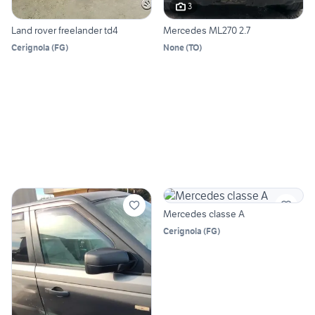
3
Land rover freelander td4
Mercedes ML270 2.7
Cerignola
(
FG
)
None
(
TO
)
Mercedes classe A
Cerignola
(
FG
)