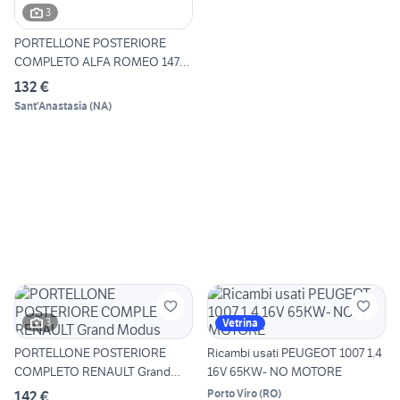
3
PORTELLONE POSTERIORE
COMPLETO ALFA ROMEO 147
Seri
132 €
Sant'Anastasia
(
NA
)
3
Vetrina
PORTELLONE POSTERIORE
Ricambi usati PEUGEOT 1007 1.4
COMPLETO RENAULT Grand
16V 65KW- NO MOTORE
Modus
Porto Viro
(
RO
)
142 €