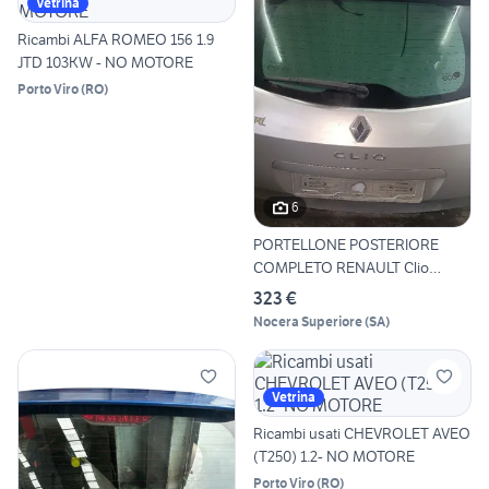
Vetrina
Ricambi ALFA ROMEO 156 1.9
JTD 103KW - NO MOTORE
Porto Viro
(
RO
)
6
PORTELLONE POSTERIORE
COMPLETO RENAULT Clio
Grandt
323 €
Nocera Superiore
(
SA
)
Vetrina
Ricambi usati CHEVROLET AVEO
(T250) 1.2- NO MOTORE
Porto Viro
(
RO
)