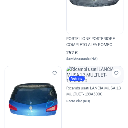
PORTELLONE POSTERIORE
COMPLETO ALFA ROMEO
Giuliett
252 €
Sant'Anastasia
(
NA
)
Vetrina
Ricambi usati LANCIA MUSA 1.3
MULTIJET- 199A3000
Porto Viro
(
RO
)