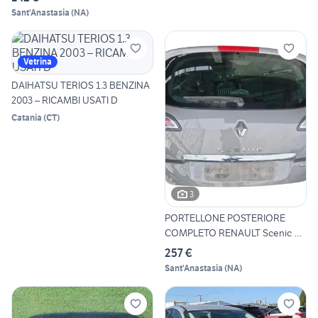
Sant'Anastasia
(
NA
)
Vetrina
DAIHATSU TERIOS 1.3 BENZINA
2003 – RICAMBI USATI D
Catania
(
CT
)
3
PORTELLONE POSTERIORE
COMPLETO RENAULT Scenic X
MO
257 €
Sant'Anastasia
(
NA
)