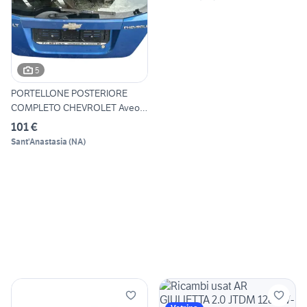
5
PORTELLONE POSTERIORE
COMPLETO CHEVROLET Aveo
1a S
101 €
Sant'Anastasia
(
NA
)