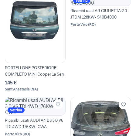
Vetrina
Ricambi usat AR GIULIETTA 2.0
JTDM 128KW- 940B4000
Porto Viro
(
RO
)
PORTELLONE POSTERIORE
COMPLETO MINI Cooper 1a Seri
145 €
Sant'Anastasia
(
NA
)
Vetrina
Ricambi usati AUDI A4 B8 3.0 V6
TDI 4WD 176KW- CWA
Porto Viro
(
RO
)