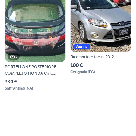
Vetrina
Ricambi ford focus 2012
3
100 €
PORTELLONE POSTERIORE
Cerignola
(
FG
)
COMPLETO HONDA Civic
Berlina
330 €
Sant'Antimo
(
NA
)