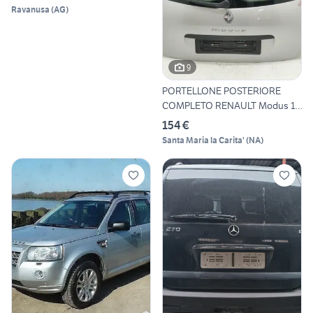
Ravanusa
(
AG
)
9
PORTELLONE POSTERIORE
COMPLETO RENAULT Modus 1°
S
154 €
Santa Maria la Carita'
(
NA
)