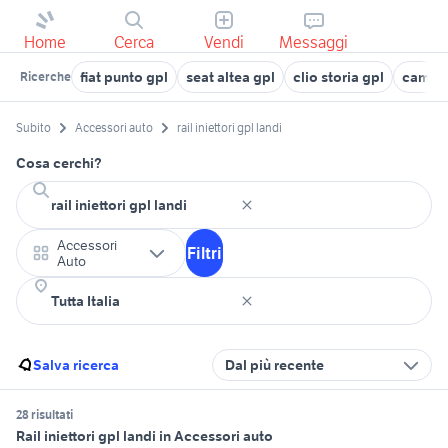
Home
Cerca
Vendi
Messaggi
fiat punto gpl
seat altea gpl
clio storia gpl
camion
Ricerche
Subito
Accessori auto
rail iniettori gpl landi
Cosa cerchi?
Accessori
Filtri
Auto
Salva ricerca
Dal più recente
28 risultati
Rail iniettori gpl landi in Accessori auto