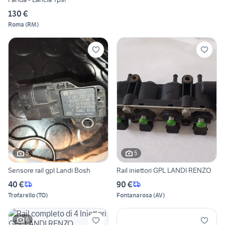
130 €
Roma
(
RM
)
5
5
Sensore rail gpl Landi Bosh
Rail iniettori GPL LANDI RENZO
40 €
90 €
Trofarello
(
TO
)
Fontanarosa
(
AV
)
6