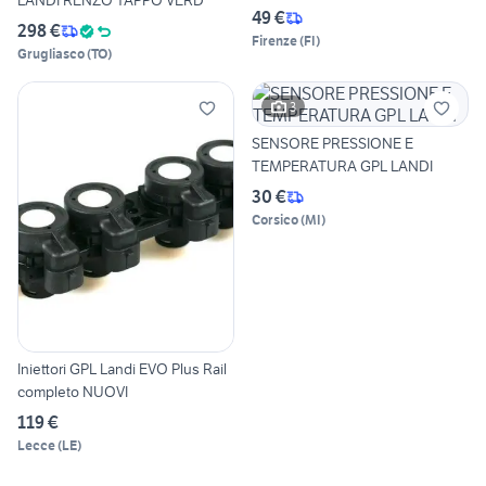
LANDI RENZO TAPPO VERD
49 €
298 €
Firenze
(
FI
)
Grugliasco
(
TO
)
3
SENSORE PRESSIONE E
TEMPERATURA GPL LANDI
30 €
Corsico
(
MI
)
Iniettori GPL Landi EVO Plus Rail
completo NUOVI
119 €
Lecce
(
LE
)