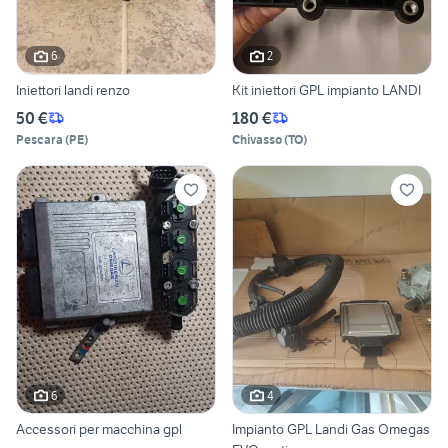
6
2
Iniettori landi renzo
Kit iniettori GPL impianto LANDI
50 €
180 €
Pescara
(
PE
)
Chivasso
(
TO
)
6
4
Accessori per macchina gpl
Impianto GPL Landi Gas Omegas