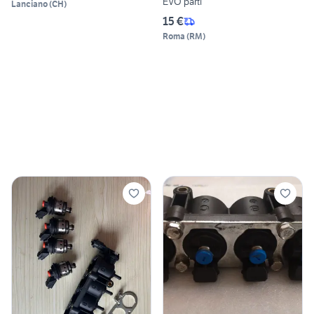
EVO parti
Lanciano
(
CH
)
15 €
Roma
(
RM
)