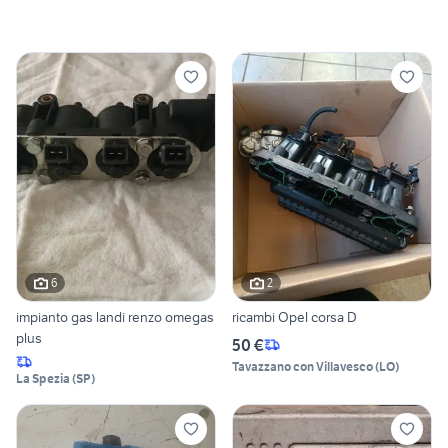
6
2
impianto gas landi renzo omegas
ricambi Opel corsa D
plus
50 €
Tavazzano con Villavesco
(
LO
)
La Spezia
(
SP
)