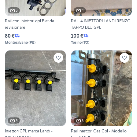
5
4
Rail con iniettori gpl Fiat da
RAIL 4 INIETTORI LANDI RENZO
revisionare
TAPPO BLU GPL
80 €
100 €
Montesilvano
(
PE
)
Torino
(
TO
)
5
3
Iniettori GPL marca Landi -
Rail iniettori Gas Gpl - Modello