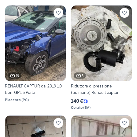
19
5
RENAULT CAPTUR dal 2019 1.0
Riduttore di pressione
Ben-GPL 5 Porte
(polmone) Renault captur
Piacenza
(
PC
)
140 €
Corato
(
BA
)