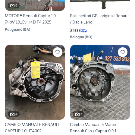
9
MOTORE Renault Captur 1.0
Rail iniettori GPL originali Renault
74kW 101Cv H4D F4 2025
/ Dacia Landi
Putignano
(
BA
)
310 €
Bologna
(
BO
)
4
7
CAMBIO MANUALE RENAULT
Cambio Manuale 5 Marce
CAPTUR 1.0; JT4002
Renault Clio / Captur 0.9 1