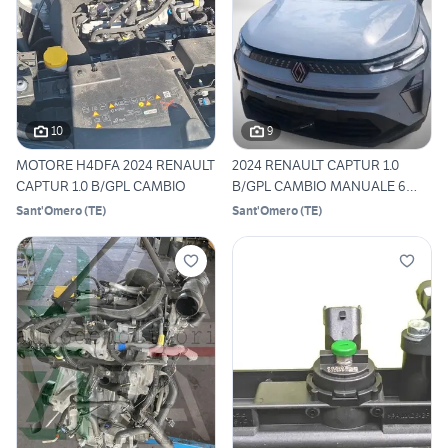
10
9
MOTORE H4DFA 2024 RENAULT
2024 RENAULT CAPTUR 1.0
CAPTUR 1.0 B/GPL CAMBIO
B/GPL CAMBIO MANUALE 6
MAR
Sant'Omero
(
TE
)
Sant'Omero
(
TE
)