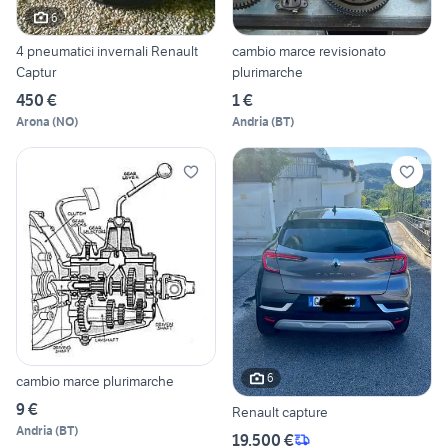
6
4 pneumatici invernali Renault
cambio marce revisionato
Captur
plurimarche
450 €
1 €
Arona
(
NO
)
Andria
(
BT
)
6
cambio marce plurimarche
9 €
Renault capture
Andria
(
BT
)
19.500 €