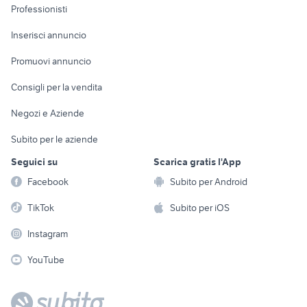
Informatica
Animali
Professionisti
Arredamento e
Console e
Accessori per
Casalinghi
Inserisci annuncio
Videogiochi
animali
Elettrodomestici
Promuovi annuncio
Audio/Video
Musica e Film
Giardino e Fai da te
Consigli per la vendita
Fotografia
Libri e Riviste
Abbigliamento e
Negozi e Aziende
Telefonia
Strumenti Musicali
Accessori
Subito per le aziende
Sports
Tutto per i bambini
Seguici su
Scarica gratis l'App
Biciclette
Facebook
Subito per Android
Collezionismo
TikTok
Subito per iOS
Instagram
YouTube