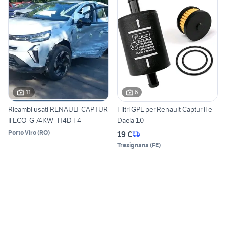
11
6
Ricambi usati RENAULT CAPTUR
Filtri GPL per Renault Captur II e
II ECO-G 74KW- H4D F4
Dacia 1.0
Porto Viro
(
RO
)
19 €
Tresignana
(
FE
)