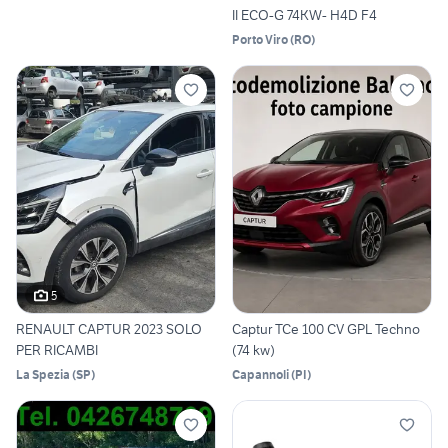
II ECO-G 74KW- H4D F4
Porto Viro
(
RO
)
5
RENAULT CAPTUR 2023 SOLO
Captur TCe 100 CV GPL Techno
PER RICAMBI
(74 kw)
La Spezia
(
SP
)
Capannoli
(
PI
)