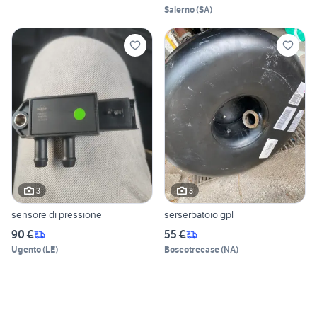
Salerno
(
SA
)
3
3
sensore di pressione
serserbatoio gpl
90 €
55 €
Ugento
(
LE
)
Boscotrecase
(
NA
)