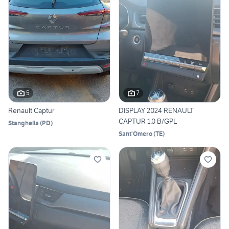
5
7
Renault Captur
DISPLAY 2024 RENAULT
CAPTUR 1.0 B/GPL
Stanghella
(
PD
)
Sant'Omero
(
TE
)