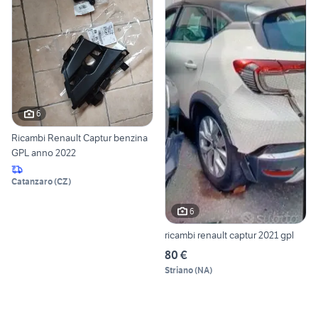
6
Ricambi Renault Captur benzina
GPL anno 2022
Catanzaro
(
CZ
)
6
ricambi renault captur 2021 gpl
80 €
Striano
(
NA
)