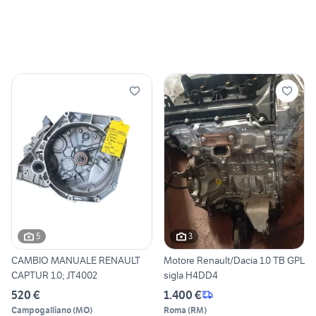
5
3
CAMBIO MANUALE RENAULT
Motore Renault/Dacia 1.0 TB GPL
CAPTUR 1.0; JT4002
sigla H4DD4
520 €
1.400 €
Campogalliano
(
MO
)
Roma
(
RM
)