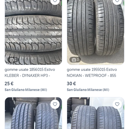
2
3
gomme usate 1856015 Estivo
gomme usate 1955015 Estivo
KLEBER - DYNAXER HP3 -
NOKIAN - WETPROOF - 855
25 €
30 €
San Giuliano Milanese
(
MI
)
San Giuliano Milanese
(
MI
)