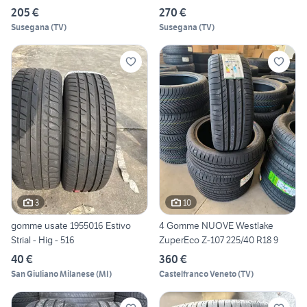
205 €
270 €
Susegana
(
TV
)
Susegana
(
TV
)
3
10
gomme usate 1955016 Estivo
4 Gomme NUOVE Westlake
Strial - Hig - 516
ZuperEco Z-107 225/40 R18 9
40 €
360 €
San Giuliano Milanese
(
MI
)
Castelfranco Veneto
(
TV
)