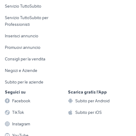
Servizio TuttoSubito
elettronica
per la casa e la
sports e hobby
Servizio TuttoSubito per
persona
Informatica
Animali
Professionisti
Arredamento e
Console e
Accessori per
Casalinghi
Inserisci annuncio
Videogiochi
animali
Elettrodomestici
Promuovi annuncio
Audio/Video
Musica e Film
Giardino e Fai da te
Consigli per la vendita
Fotografia
Libri e Riviste
Abbigliamento e
Negozi e Aziende
Telefonia
Strumenti Musicali
Accessori
Subito per le aziende
Sports
Tutto per i bambini
Seguici su
Scarica gratis l'App
Biciclette
Facebook
Subito per Android
Collezionismo
TikTok
Subito per iOS
Instagram
YouTube