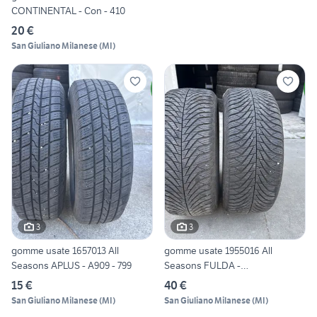
CONTINENTAL - Con - 410
20 €
San Giuliano Milanese
(
MI
)
3
3
gomme usate 1657013 All
gomme usate 1955016 All
Seasons APLUS - A909 - 799
Seasons FULDA -
ECOCONTROL
15 €
40 €
San Giuliano Milanese
(
MI
)
San Giuliano Milanese
(
MI
)