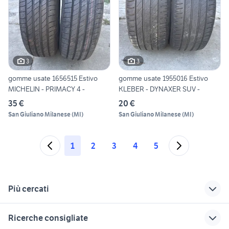
3
3
gomme usate 1656515 Estivo
gomme usate 1955016 Estivo
MICHELIN - PRIMACY 4 -
KLEBER - DYNAXER SUV -
35 €
20 €
San Giuliano Milanese
(
MI
)
San Giuliano Milanese
(
MI
)
1
2
3
4
5
Più cercati
Correlati
Richerche simili
Suggerimenti
Ricerche consigliate
peugeot 3008 gt line
renault clio 2
renault clio listino