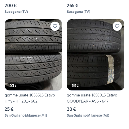
200 €
265 €
Susegana
(
TV
)
Susegana
(
TV
)
3
2
gomme usate 1656515 Estivo
gomme usate 1856015 Estivo
Hifly - HF 201 - 662
GOODYEAR - ASS - 647
25 €
20 €
San Giuliano Milanese
(
MI
)
San Giuliano Milanese
(
MI
)