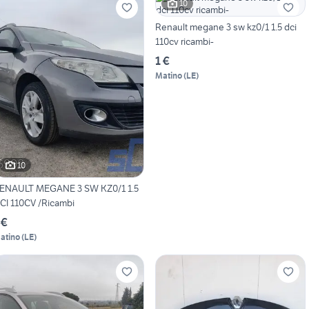
10
Renault megane 3 sw kz0/1 1.5 dci
110cv ricambi-
1 €
Matino
(
LE
)
10
ENAULT MEGANE 3 SW KZ0/1 1.5
CI 110CV /Ricambi
 €
atino
(
LE
)