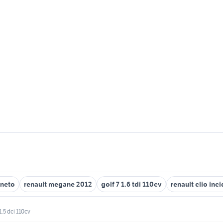
eneto
renault megane 2012
golf 7 1.6 tdi 110cv
renault clio inc
.5 dci 110cv