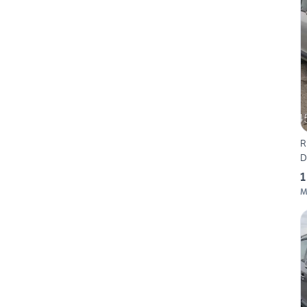
R
D
1
M