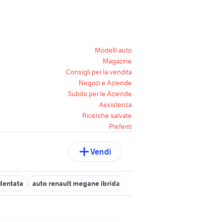
Modelli auto
Magazine
Consigli per la vendita
Negozi e Aziende
Subito per le Aziende
Assistenza
Ricerche salvate
Preferiti
Vendi
identata
auto renault megane ibrida
renault modus usata
renau