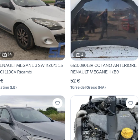
10
4
ENAULT MEGANE 3 SW KZ0/1 1.5
651009018R COFANO ANTERIORE
CI 110CV Ricambi
RENAULT MEGANE III (B9
 €
52 €
atino
(
LE
)
Torre del Greco
(
NA
)