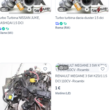
6
6
urbo Turbina NISSAN JUKE,
Turbo turbina dacia duster 1.5 dci
ASHQAI 1.5 DCI
Roma
(
RM
)
ilano
(
MI
)
10
RENAULT MEGANE 3 SW KZ0/1 1.5
DCI 110CV -Ricambi
1 €
Matino
(
LE
)