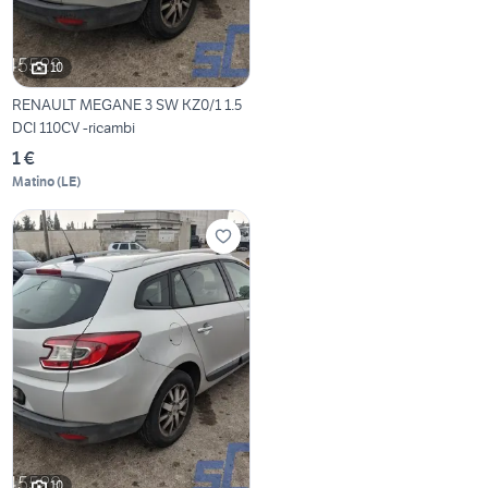
10
RENAULT MEGANE 3 SW KZ0/1 1.5
DCI 110CV -ricambi
1 €
Matino
(
LE
)
10