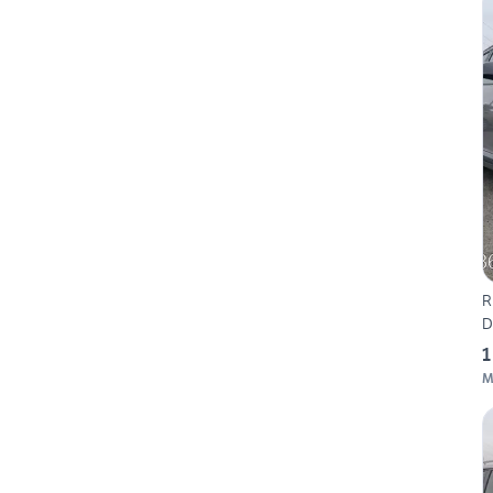
R
D
1
M