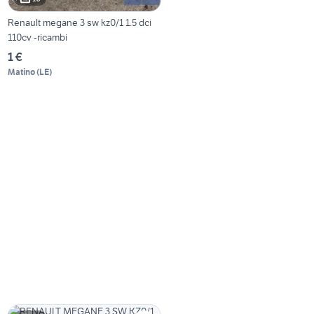
Renault megane 3 sw kz0/1 1.5 dci
110cv -ricambi
1 €
Matino
(
LE
)