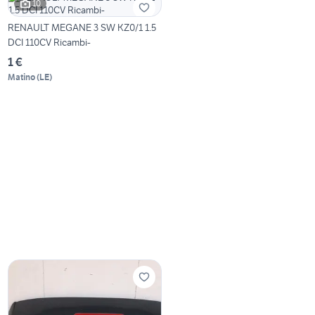
10
RENAULT MEGANE 3 SW KZ0/1 1.5
DCI 110CV Ricambi-
1 €
Matino
(
LE
)