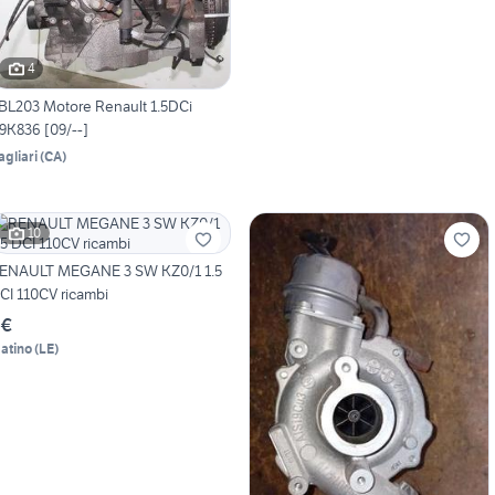
4
BL203 Motore Renault 1.5DCi
9K836 [09/--]
agliari
(
CA
)
10
ENAULT MEGANE 3 SW KZ0/1 1.5
CI 110CV ricambi
 €
atino
(
LE
)