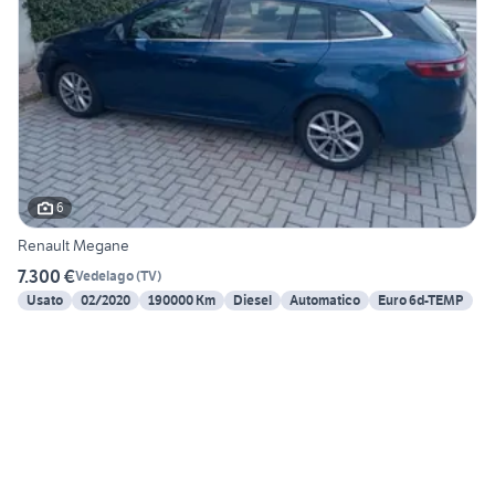
6
Renault Megane
7.300 €
Vedelago
(
TV
)
Usato
02/2020
190000 Km
Diesel
Automatico
Euro 6d-TEMP