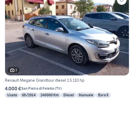
3
Renault Megane Grandtour diesel 1.5 110 hp
4.000 €
San Pietro di Feletto
(
TV
)
Usato
05/2014
240000 Km
Diesel
Manuale
Euro 5