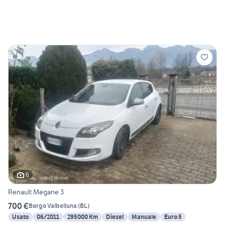
6
Renault Megane 3
700 €
Borgo Valbelluna
(
BL
)
Usato
06/2011
295000 Km
Diesel
Manuale
Euro 5