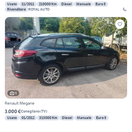
Usato
11/2011
210000 Km
Diesel
Manuale
Euro 5
Rivenditore
ROYAL AUTO
6
Renault Megane
3.000 €
Conegliano
(
TV
)
Usato
01/2012
313000 Km
Diesel
Manuale
Euro 5