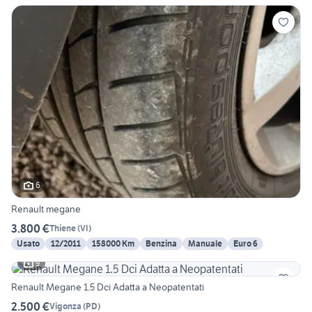
6
Renault megane
3.800 €
Thiene
(
VI
)
Usato
12/2011
158000 Km
Benzina
Manuale
Euro 6
9
Renault Megane 1.5 Dci Adatta a Neopatentati
2.500 €
Vigonza
(
PD
)