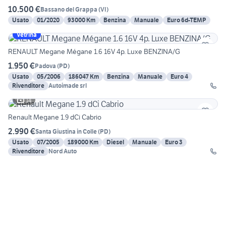
10.500 €
Bassano del Grappa
(
VI
)
Usato
01/2020
93000 Km
Benzina
Manuale
Euro 6d-TEMP
Vetrina
RENAULT Megane Mégane 1.6 16V 4p. Luxe BENZINA/G
1.950 €
Padova
(
PD
)
Usato
05/2006
186047 Km
Benzina
Manuale
Euro 4
Rivenditore
Autoimade srl
14
Renault Megane 1.9 dCi Cabrio
2.990 €
Santa Giustina in Colle
(
PD
)
Usato
07/2005
189000 Km
Diesel
Manuale
Euro 3
Rivenditore
Nord Auto