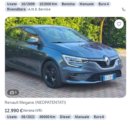
Usato
10/2009
152000 Km
Benzina
Manuale
Euro 4
Rivenditore
A.N.S. Service
6
Renault Megane (NEOPATENTATI)
12.990 €
Verona
(
VR
)
Usato
05/2022
49000 Km
Diesel
Manuale
Euro 6