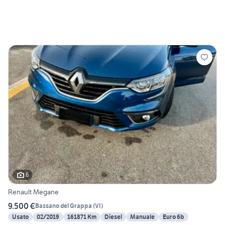
6
Renault Megane
9.500 €
Bassano del Grappa
(
VI
)
Usato
02/2019
161871 Km
Diesel
Manuale
Euro 6b