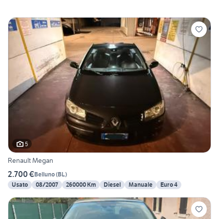
5
Renault Megan
2.700 €
Belluno
(
BL
)
Usato
08/2007
260000 Km
Diesel
Manuale
Euro 4