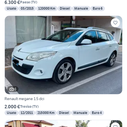
6.300 €
Paese
(
TV
)
Usato
03/2015
120000 Km
Diesel
Manuale
Euro 6
6
Renault megane 1.5 dci
2.000 €
Treviso
(
TV
)
Usato
12/2011
215000 Km
Diesel
Manuale
Euro 4