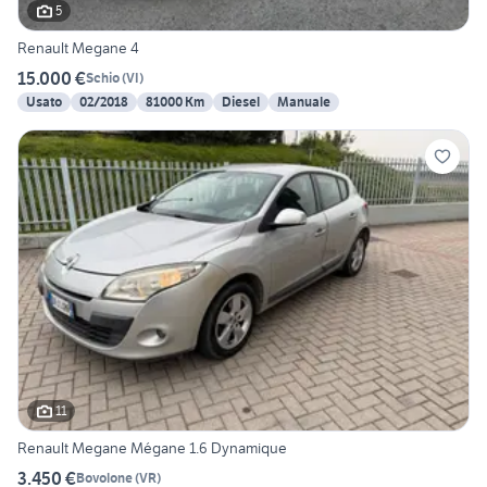
5
Renault Megane 4
15.000 €
Schio
(
VI
)
Usato
02/2018
81000 Km
Diesel
Manuale
11
Renault Megane Mégane 1.6 Dynamique
3.450 €
Bovolone
(
VR
)