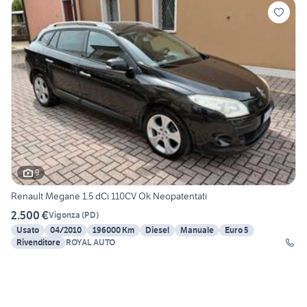
9
Renault Megane 1.5 dCi 110CV Ok Neopatentati
2.500 €
Vigonza
(
PD
)
Usato
04/2010
196000 Km
Diesel
Manuale
Euro 5
Rivenditore
ROYAL AUTO