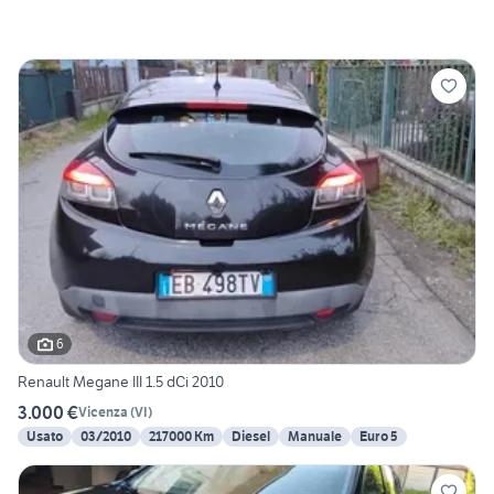
6
Renault Megane III 1.5 dCi 2010
3.000 €
Vicenza
(
VI
)
Usato
03/2010
217000 Km
Diesel
Manuale
Euro 5