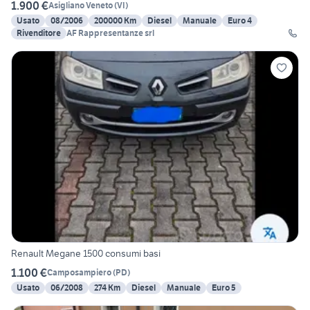
1.900 €
Asigliano Veneto
(
VI
)
Usato
08/2006
200000 Km
Diesel
Manuale
Euro 4
Rivenditore
AF Rappresentanze srl
Renault Megane 1500 consumi basi
1.100 €
Camposampiero
(
PD
)
Usato
06/2008
274 Km
Diesel
Manuale
Euro 5