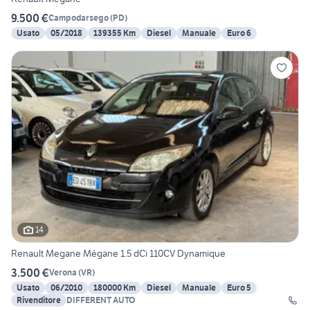
9.500 €
Campodarsego
(
PD
)
Usato
05/2018
139355 Km
Diesel
Manuale
Euro 6
14
Renault Megane Mégane 1.5 dCi 110CV Dynamique
3.500 €
Verona
(
VR
)
Usato
06/2010
180000 Km
Diesel
Manuale
Euro 5
Rivenditore
DIFFERENT AUTO