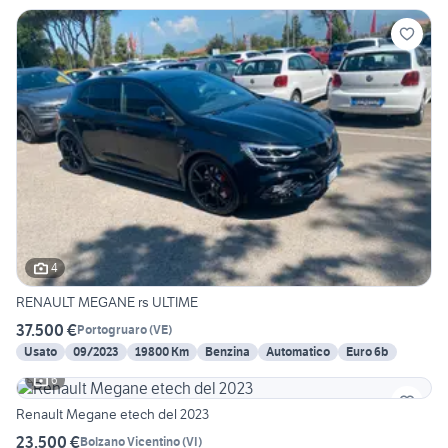
4
RENAULT MEGANE rs ULTIME
37.500 €
Portogruaro
(
VE
)
Usato
09/2023
19800 Km
Benzina
Automatico
Euro 6b
6
Renault Megane etech del 2023
23.500 €
Bolzano Vicentino
(
VI
)