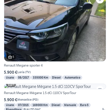
5
Renault Megane sporter 4
5.900 €
Loria
(
TV
)
Usato
08/2017
335000 Km
Diesel
Automatico
6
Renault Megane Mégane 1.5 dCi 110CV SporTour
5.900 €
Monselice
(
PD
)
Usato
07/2015
169000 Km
Diesel
Manuale
Euro 5
Rivenditore
BIAUTO SNC