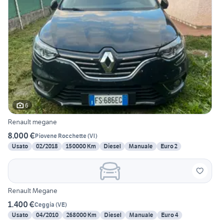
6
Renault megane
8.000 €
Piovene Rocchette
(
VI
)
Usato
02/2018
150000 Km
Diesel
Manuale
Euro 2
Renault Megane
1.400 €
Ceggia
(
VE
)
Usato
04/2010
268000 Km
Diesel
Manuale
Euro 4