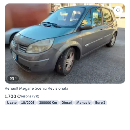
4
Renault Megane Scenic Revisionata
1.700 €
Verona
(
VR
)
Usato
10/2005
200000 Km
Diesel
Manuale
Euro 2