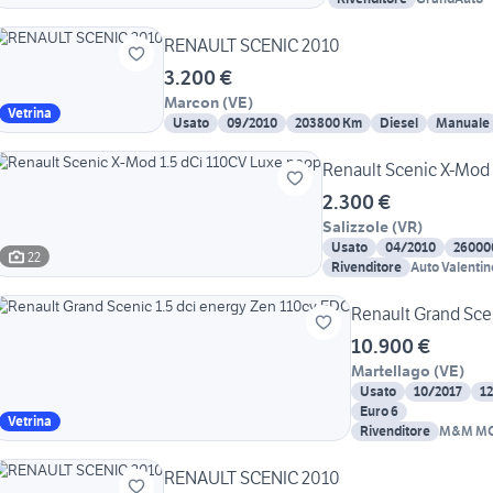
RENAULT SCENIC 2010
3.200 €
Marcon
(
VE
)
Vetrina
Usato
09/2010
203800 Km
Diesel
Manuale
Renault Scenic X-Mod 
2.300 €
Salizzole
(
VR
)
Usato
04/2010
26000
22
Rivenditore
Auto Valentin
Renault Grand Sce
10.900 €
Martellago
(
VE
)
Usato
10/2017
1
Euro 6
Vetrina
Rivenditore
M&M MO
RENAULT SCENIC 2010