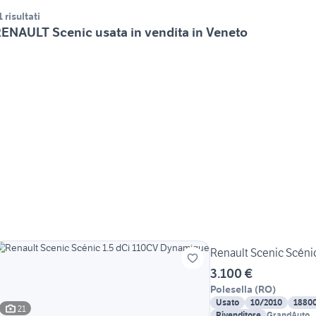
1 risultati
ENAULT Scenic usata in vendita in Veneto
Renault Scenic Scéni
3.100 €
Polesella
(
RO
)
Usato
10/2010
1880
21
Rivenditore
GrandAuto