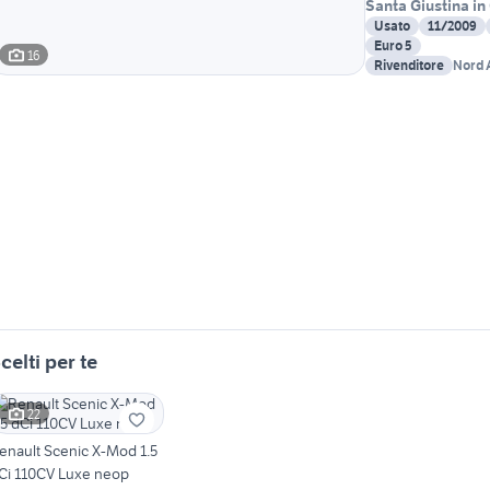
Santa Giustina in
Usato
11/2009
Euro 5
16
Rivenditore
Nord 
celti per te
22
enault Scenic X-Mod 1.5
Ci 110CV Luxe neop