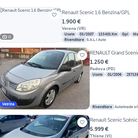
Renault Scenic 1.6 Benzina/GPL
1.900 €
Verona
(
VR
)
Usato
03/2007
133401 Km
Gpl
Ma
15
Rivenditore
S.A.L.I Auto
RENAULT Grand Scenic
1.250 €
Padova
(
PD
)
Usato
01/2006
25713
Vetrina
Rivenditore
Autoimade srl
Renault Scenic Scénic
5.999 €
Thiene
(
VI
)