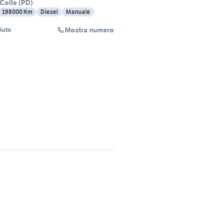
 Colle
(
PD
)
198000 Km
Diesel
Manuale
Mostra numero
Auto