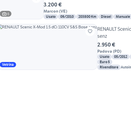
3.200 €
Marcon
(
VE
)
6
Usato
09/2010
203800 Km
Diesel
Manuale
RENAULT Scenic
senz
2.950 €
Padova
(
PD
)
Usato
05/2012
Euro 5
Vetrina
Rivenditore
Autoi