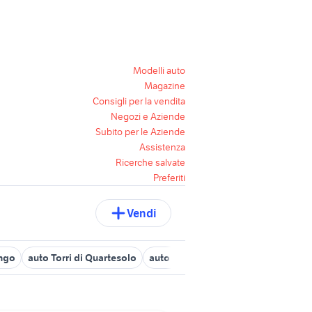
Modelli auto
Magazine
Consigli per la vendita
Negozi e Aziende
Subito per le Aziende
Assistenza
Ricerche salvate
Preferiti
Vendi
engo
auto Torri di Quartesolo
auto Occhiobello
concessionario