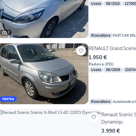
Usato
08/2015
11700
5
Rivenditore
FAST CAR SR
RENAULT Grand Scenic 
1.950 €
Padova
(
PD
)
Usato
06/2009
23874
Vetrina
Rivenditore
Autoimade srl
Renault Scenic 
Dynamiqu
3.990 €