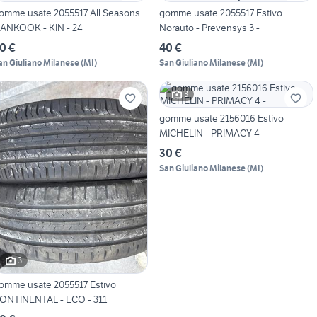
omme usate 2055517 All Seasons
gomme usate 2055517 Estivo
ANKOOK - KIN - 24
Norauto - Prevensys 3 -
0 €
40 €
an Giuliano Milanese
(
MI
)
San Giuliano Milanese
(
MI
)
3
gomme usate 2156016 Estivo
MICHELIN - PRIMACY 4 -
30 €
San Giuliano Milanese
(
MI
)
3
omme usate 2055517 Estivo
ONTINENTAL - ECO - 311