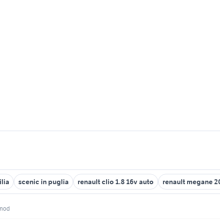
ilia
scenic in puglia
renault clio 1.8 16v auto
renault megane 2
xmod