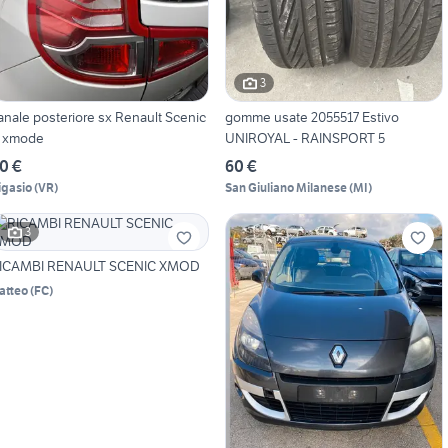
3
anale posteriore sx Renault Scenic
gomme usate 2055517 Estivo
II xmode
UNIROYAL - RAINSPORT 5
0 €
60 €
igasio
(
VR
)
San Giuliano Milanese
(
MI
)
3
ICAMBI RENAULT SCENIC XMOD
atteo
(
FC
)