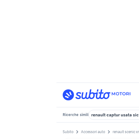
renault captur usata sic
Ricerche
simili
Subito
Accessori auto
renault scenic 