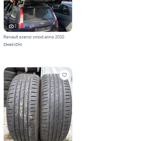
2
Renault scenic xmod anno 2010
Chieti
(
CH
)