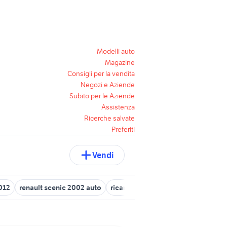
Modelli auto
Magazine
Consigli per la vendita
Negozi e Aziende
Subito per le Aziende
Assistenza
Ricerche salvate
Preferiti
Vendi
012
renault scenic 2002 auto
ricambi renault clio 3
renault cli