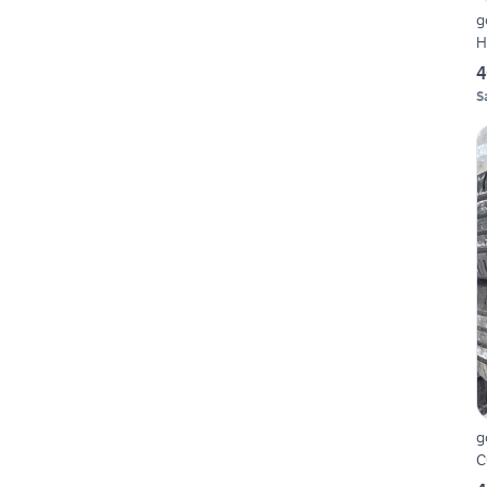
g
H
4
S
g
C