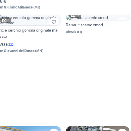
0 €
an Giuliano Milanese
(
MI
)
11
5
Renault scenic xmod
ric e cerchio gomma originale mai
Rivoli
(
TO
)
sato
20 €
an Giovanni del Dosso
(
MN
)