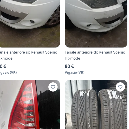
anale anteriore sx Renault Scenic
Fanale anteriore dx Renault Scenic
II xmode
III xmode
0 €
80 €
igasio
(
VR
)
Vigasio
(
VR
)