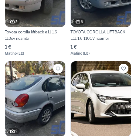
8
9
Toyota corolla liftback e11 1.6
TOYOTA COROLLA LIFTBACK
110cv ricambi
E11 1.6 110CV ricambi
1 €
1 €
Matino
(
LE
)
Matino
(
LE
)
9