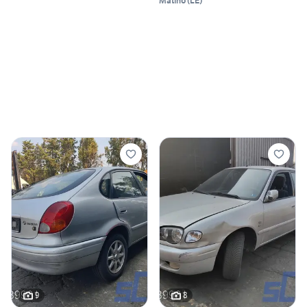
Matino
(
LE
)
9
8