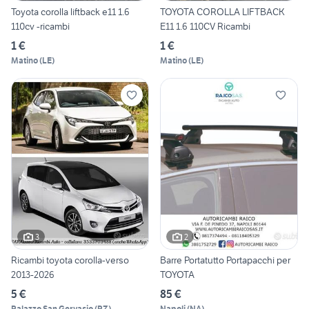
Toyota corolla liftback e11 1.6
TOYOTA COROLLA LIFTBACK
110cv -ricambi
E11 1.6 110CV Ricambi
1 €
1 €
Matino
(
LE
)
Matino
(
LE
)
3
2
Ricambi toyota corolla-verso
Barre Portatutto Portapacchi per
2013-2026
TOYOTA
5 €
85 €
Palazzo San Gervasio
(
PZ
)
Napoli
(
NA
)