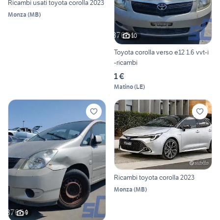
Ricambi usati toyota corolla 2023
Monza
(
MB
)
10
Toyota corolla verso e12 1.6 vvt-i
-ricambi
1 €
Matino
(
LE
)
Ricambi toyota corolla 2023
Monza
(
MB
)
9