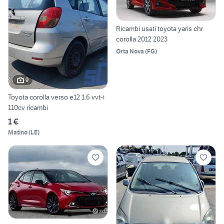
Ricambi usati toyota yaris chr
corolla 2012 2023
Orta Nova
(
FG
)
9
Toyota corolla verso e12 1.6 vvt-i
110cv ricambi
1 €
Matino
(
LE
)