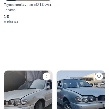
Toyota corolla verso e12 1.6 vvt-i
- ricambi
1 €
Matino
(
LE
)