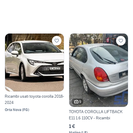
Ricambi usati toyota corolla 2018-
9
2024
Orta Nova
(
FG
)
TOYOTA COROLLA LIFTBACK
E11 1.6 110CV - Ricambi
1 €
Matino
(
LE
)