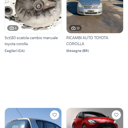
4
19
Sct183 scatola cambio manuale
RICAMBI AUTO TOYOTA
toyota corolla
COROLLA
Cagliari
(
CA
)
Mesagne
(
BR
)