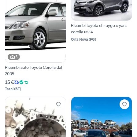
Ricambi toyota chr aygo x yaris
corolla rav 4
Orta Nova
(
FG
)
8
Ricambi auto Toyota Corolla dal
2005
15 €
Trani
(
BT
)