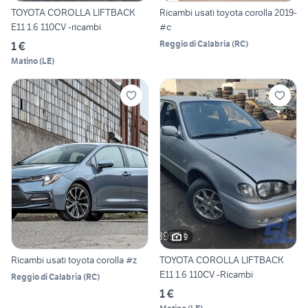
TOYOTA COROLLA LIFTBACK
Ricambi usati toyota corolla 2019-
E11 1.6 110CV -ricambi
#c
Reggio di Calabria
(
RC
)
1 €
Matino
(
LE
)
9
Ricambi usati toyota corolla #z
TOYOTA COROLLA LIFTBACK
E11 1.6 110CV -Ricambi
Reggio di Calabria
(
RC
)
1 €