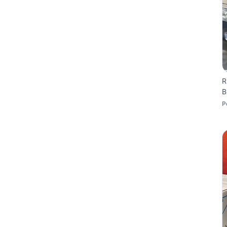
R
B
P