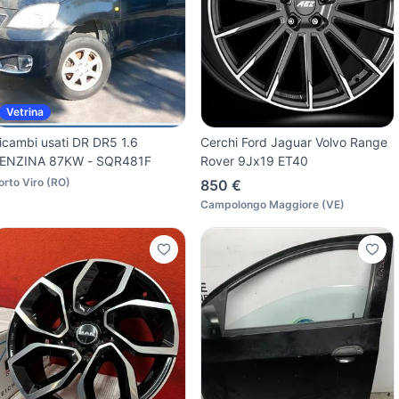
Vetrina
icambi usati DR DR5 1.6
Cerchi Ford Jaguar Volvo Range
ENZINA 87KW - SQR481F
Rover 9Jx19 ET40
orto Viro
(
RO
)
850 €
Campolongo Maggiore
(
VE
)