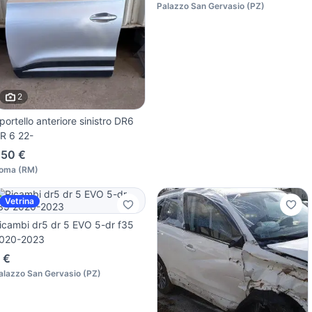
Palazzo San Gervasio
(
PZ
)
2
portello anteriore sinistro DR6
R 6 22-
50 €
oma
(
RM
)
Vetrina
icambi dr5 dr 5 EVO 5-dr f35
020-2023
 €
alazzo San Gervasio
(
PZ
)