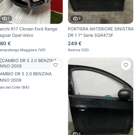
5
6
erchi R17 Citroen Ford Range
PORTIERA ANTERIORE SINISTRA
aguar Opel Volvo
DR 1 1° Serie SQR473F
80 €
249 €
ampolongo Maggiore
(
VE
)
Aversa
(
CE
)
AMBIO DR 5 2.0 BENZINA
NNO:2009
alo del Colle
(
BA
)
6