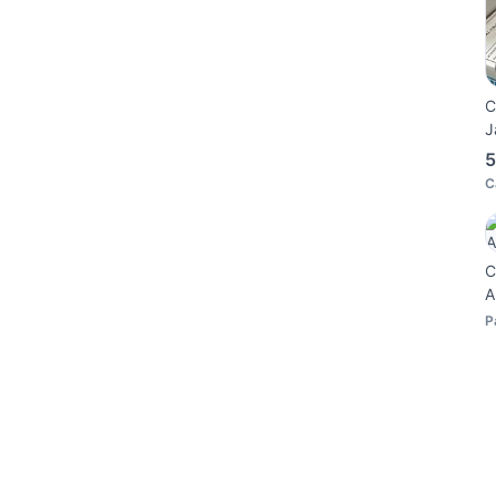
C
J
5
C
C
A
P