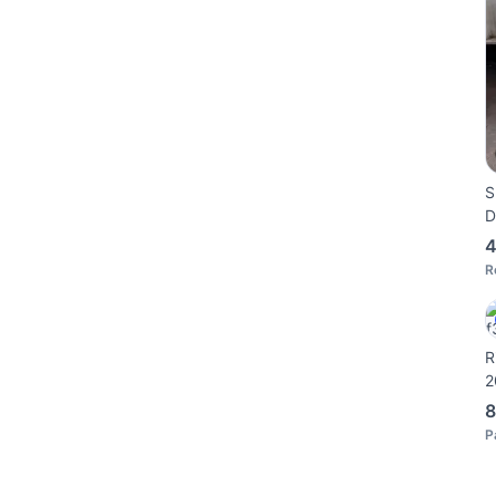
S
D
4
R
R
2
8
P