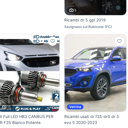
5
Ricambi dr 5 gpl 2019
Savignano sul Rubicone
(
FC
)
11
Vetrina
it Full LED HB3 CANBUS PER
Ricambi usati dr f35-dr5 dr 5
R F35 Bianco Potente
evo 5 2020-2023