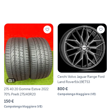
Cerchi Volvo Jaguar Range Ford
5
Land Rover9Jx19ET53
800 €
275 40 20 Gomme Estive 2022
70% Pirelli 275/40R20
Campolongo Maggiore
(
VE
)
150 €
Campolongo Maggiore
(
VE
)