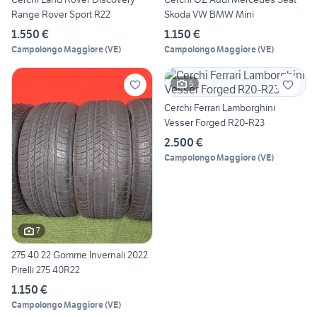
Range Rover Sport R22
Skoda VW BMW Mini
1.550 €
1.150 €
Campolongo Maggiore
(
VE
)
Campolongo Maggiore
(
VE
)
5
Cerchi Ferrari Lamborghini
Vesser Forged R20-R23
2.500 €
Campolongo Maggiore
(
VE
)
7
275 40 22 Gomme Invernali 2022
Pirelli 275 40R22
1.150 €
Campolongo Maggiore
(
VE
)