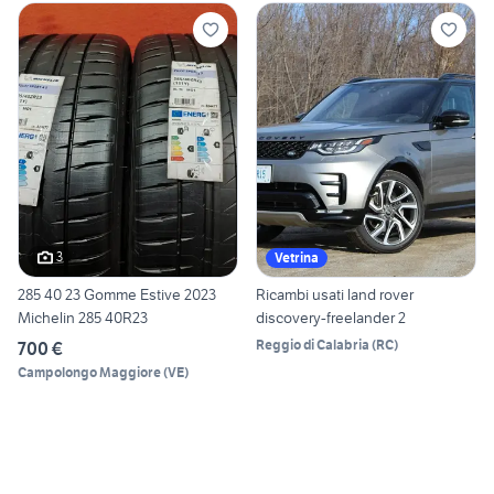
3
Vetrina
285 40 23 Gomme Estive 2023
Ricambi usati land rover
Michelin 285 40R23
discovery-freelander 2
Reggio di Calabria
(
RC
)
700 €
Campolongo Maggiore
(
VE
)