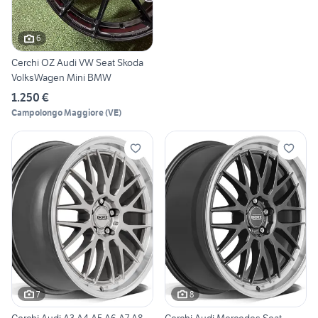
6
Cerchi OZ Audi VW Seat Skoda
VolksWagen Mini BMW
1.250 €
Campolongo Maggiore
(
VE
)
7
8