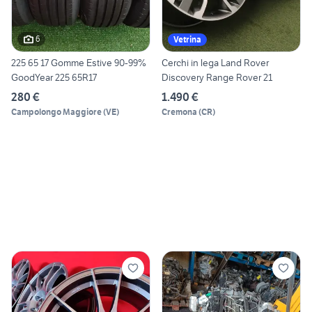
6
Vetrina
225 65 17 Gomme Estive 90-99%
Cerchi in lega Land Rover
GoodYear 225 65R17
Discovery Range Rover 21
280 €
1.490 €
Campolongo Maggiore
(
VE
)
Cremona
(
CR
)