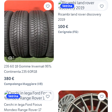
Vetrina
Ricambi land rover discovery
2019
100 €
Cerignola
(
FG
)
7
235 60 18 Gomme Invernali 95%
Continenta 235 60R18
380 €
Campolongo Maggiore
(
VE
)
Vetrina
Cerchi in lega Ford Focus
Mondeo Range Rover 17