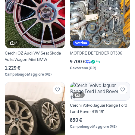
6
Vetrina
Cerchi OZ Audi VW Seat Skoda
MOTORE DEFENDER DT306
VolksWagen Mini BMW
9.700 €
1.229 €
Gavorrano
(
GR
)
Campolongo Maggiore
(
VE
)
6
Cerchi Volvo Jaguar Range Ford
Land Rover R19 19"
850 €
Campolongo Maggiore
(
VE
)