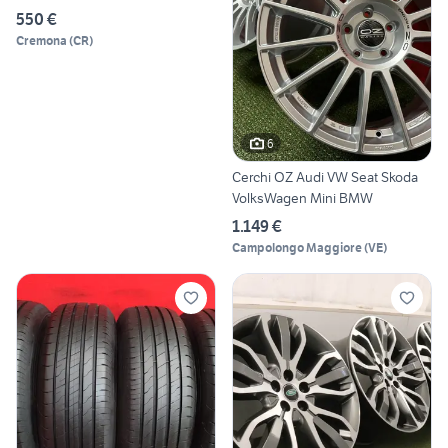
550 €
Cremona
(
CR
)
6
Cerchi OZ Audi VW Seat Skoda
VolksWagen Mini BMW
1.149 €
Campolongo Maggiore
(
VE
)