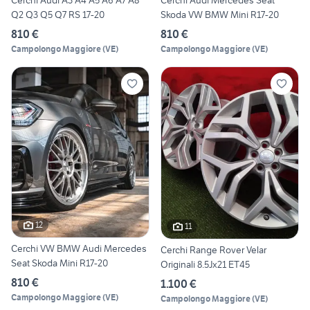
Cerchi Audi A3 A4 A5 A6 A7 A8
Cerchi Audi Mercedes Seat
Q2 Q3 Q5 Q7 RS 17-20
Skoda VW BMW Mini R17-20
810 €
810 €
Campolongo Maggiore
(
VE
)
Campolongo Maggiore
(
VE
)
12
11
Cerchi VW BMW Audi Mercedes
Cerchi Range Rover Velar
Seat Skoda Mini R17-20
Originali 8.5Jx21 ET45
810 €
1.100 €
Campolongo Maggiore
(
VE
)
Campolongo Maggiore
(
VE
)