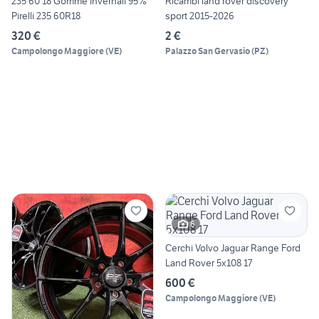
235 60 18 Gomme Invernali 95%
Ricambi land rover discovery
Pirelli 235 60R18
sport 2015-2026
320 €
2 €
Campolongo Maggiore
(
VE
)
Palazzo San Gervasio
(
PZ
)
6
Cerchi Volvo Jaguar Range Ford
Land Rover 5x108 17
600 €
Campolongo Maggiore
(
VE
)