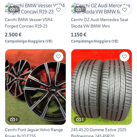
5
2
Cerchi BMW Vesser VSR4
Cerchi OZ Audi Mercedes Seat
Forged Concavi R19-23
Skoda VW BMW Mini
2.500 €
1.150 €
Campolongo Maggiore
(
VE
)
Campolongo Maggiore
(
VE
)
6
6
Cerchi Ford Jaguar Volvo Range
245 45 20 Gomme Estive 2025
Rover 8x20 ET55
Bridgestone 245 45R20