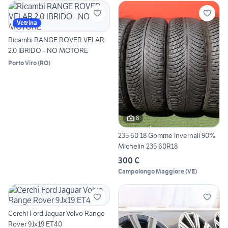
Vetrina
Ricambi RANGE ROVER VELAR
2.0 IBRIDO - NO MOTORE
Porto Viro
(
RO
)
8
235 60 18 Gomme Invernali 90%
Michelin 235 60R18
300 €
Campolongo Maggiore
(
VE
)
Cerchi Ford Jaguar Volvo Range
Rover 9Jx19 ET40