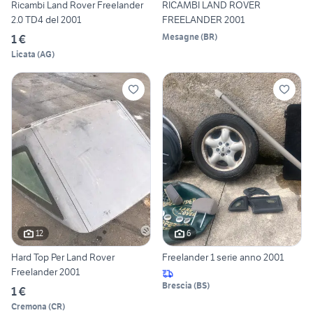
Ricambi Land Rover Freelander
RICAMBI LAND ROVER
2.0 TD4 del 2001
FREELANDER 2001
Mesagne
(
BR
)
1 €
Licata
(
AG
)
12
6
Hard Top Per Land Rover
Freelander 1 serie anno 2001
Freelander 2001
Brescia
(
BS
)
1 €
Cremona
(
CR
)