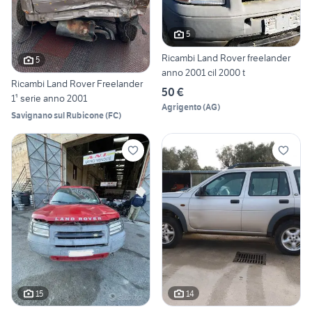
5
Ricambi Land Rover freelander
5
anno 2001 cil 2000 t
Ricambi Land Rover Freelander
50 €
1¹ serie anno 2001
Agrigento
(
AG
)
Savignano sul Rubicone
(
FC
)
15
14