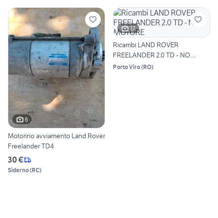
12
Ricambi LAND ROVER
FREELANDER 2.0 TD - NO
MOTORE
Porto Viro
(
RO
)
6
Motorino avviamento Land Rover
Freelander TD4
30 €
Siderno
(
RC
)