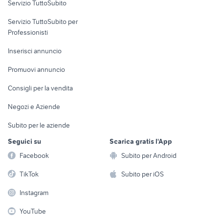
Servizio TuttoSubito
elettronica
per la casa e la
sports e hobby
Servizio TuttoSubito per
persona
Informatica
Animali
Professionisti
Arredamento e
Console e
Accessori per
Casalinghi
Inserisci annuncio
Videogiochi
animali
Elettrodomestici
Promuovi annuncio
Audio/Video
Musica e Film
Giardino e Fai da te
Consigli per la vendita
Fotografia
Libri e Riviste
Abbigliamento e
Negozi e Aziende
Telefonia
Strumenti Musicali
Accessori
Subito per le aziende
Sports
Tutto per i bambini
Seguici su
Scarica gratis l'App
Biciclette
Facebook
Subito per Android
Collezionismo
TikTok
Subito per iOS
Instagram
YouTube