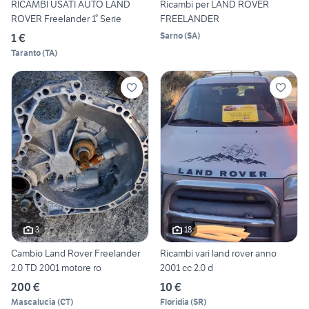
RICAMBI USATI AUTO LAND
Ricambi per LAND ROVER
ROVER Freelander 1° Serie
FREELANDER
Sarno
(
SA
)
1 €
Taranto
(
TA
)
3
18
Cambio Land Rover Freelander
Ricambi vari land rover anno
2.0 TD 2001 motore ro
2001 cc 2.0 d
200 €
10 €
Mascalucia
(
CT
)
Floridia
(
SR
)