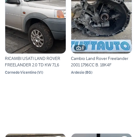
6
RICAMBI USATI LAND ROVER
Cambio Land Rover Freelander
FREELANDER 2.0 TD KW 71,6
2001 1796CC B. 18K4F
Cornedo Vicentino
(
VI
)
Ardesio
(
BG
)