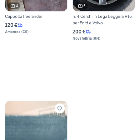
4
6
Cappotta freelander
n. 4 Cerchi in Lega Leggera R16
per Ford e Volvo
120 €
200 €
Amantea
(
CS
)
Novafeltria
(
RN
)