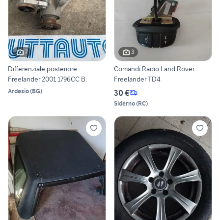
7
3
Differenziale posteriore
Comandi Radio Land Rover
Freelander 2001 1796CC B.
Freelander TD4
Ardesio
(
BG
)
30 €
Siderno
(
RC
)