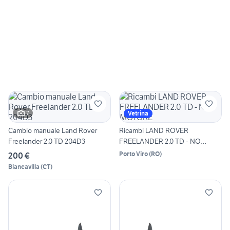
7
Vetrina
Cambio manuale Land Rover
Ricambi LAND ROVER
Freelander 2.0 TD 204D3
FREELANDER 2.0 TD - NO
MOTORE
Porto Viro
(
RO
)
200 €
Biancavilla
(
CT
)