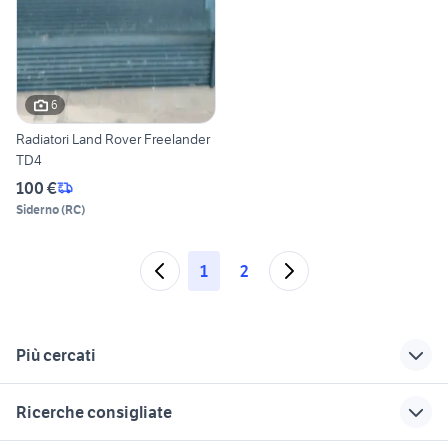
6
Radiatori Land Rover Freelander
TD4
100 €
Siderno
(
RC
)
1
2
Più cercati
Correlati
Richerche simili
Suggerimenti
Ricerche consigliate
range rover sport
land rover freelander
land rover Perugia