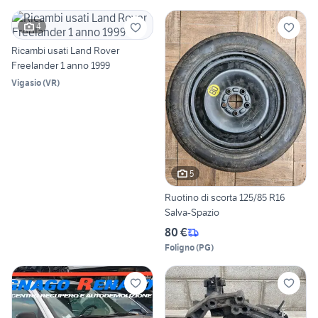
4
Ricambi usati Land Rover
Freelander 1 anno 1999
Vigasio
(
VR
)
5
Ruotino di scorta 125/85 R16
Salva-Spazio
80 €
Foligno
(
PG
)