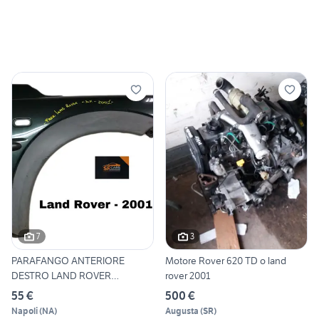
7
3
PARAFANGO ANTERIORE
Motore Rover 620 TD o land
DESTRO LAND ROVER
rover 2001
Freelander 1
55 €
500 €
Napoli
(
NA
)
Augusta
(
SR
)