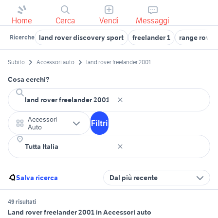
Home
Cerca
Vendi
Messaggi
land rover discovery sport
freelander 1
range rover
Ricerche
Subito
Accessori auto
land rover freelander 2001
Cosa cerchi?
Accessori
Filtri
Auto
Salva ricerca
Dal più recente
49 risultati
Land rover freelander 2001 in Accessori auto