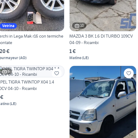
10
Vetrina
chi in Lega Mak r16 con termiche
MAZDA 3 BK 1.6 DI TURBO 109CV
ontate
04-09 - Ricambi
20 €
1 €
ourmayeur
(
AO
)
Matino
(
LE
)
6
PEL TIGRA TWINTOP X04 1.4
0CV 04-10 - Ricambi
 €
atino
(
LE
)