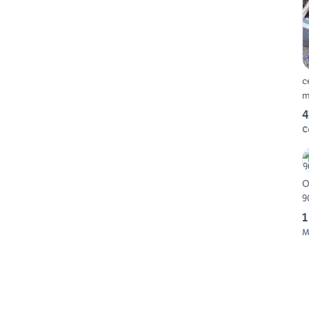
cer
m
4
C
O
9
1
M