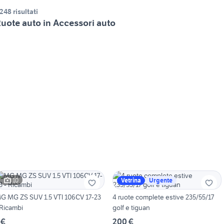
.248 risultati
uote auto in Accessori auto
10
Vetrina
Urgente
G MG ZS SUV 1.5 VTI 106CV 17-23
4 ruote complete estive 235/55/17
 Ricambi
golf e tiguan
 €
200 €