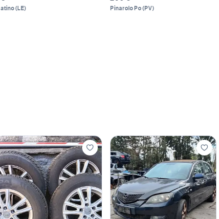
atino
(
LE
)
Pinarolo Po
(
PV
)