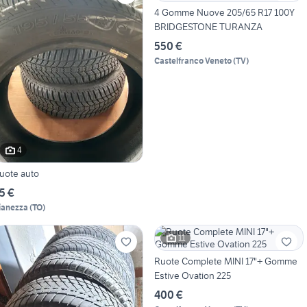
4 Gomme Nuove 205/65 R17 100Y
BRIDGESTONE TURANZA
550 €
Castelfranco Veneto
(
TV
)
4
uote auto
5 €
ianezza
(
TO
)
11
Ruote Complete MINI 17"+ Gomme
Estive Ovation 225
400 €