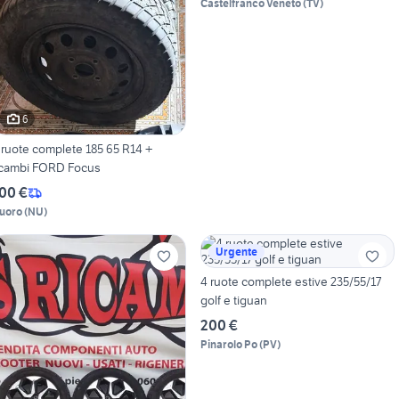
Castelfranco Veneto
(
TV
)
6
 ruote complete 185 65 R14 +
icambi FORD Focus
00 €
uoro
(
NU
)
Urgente
4 ruote complete estive 235/55/17
golf e tiguan
200 €
Pinarolo Po
(
PV
)