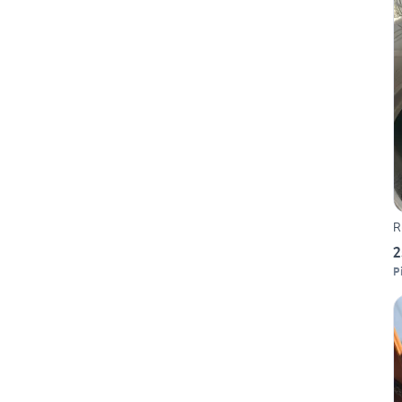
R
2
P