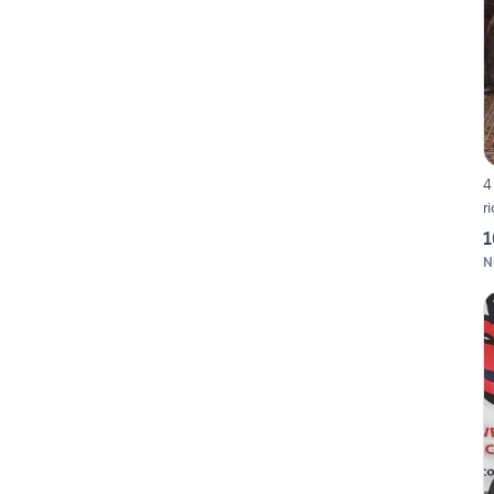
4
r
1
N