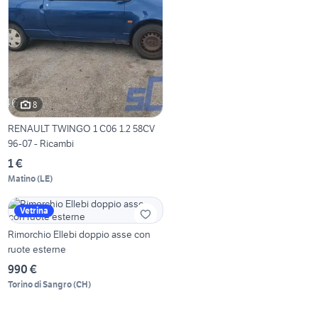
8
RENAULT TWINGO 1 C06 1.2 58CV
96-07 - Ricambi
1 €
Matino
(
LE
)
Vetrina
Rimorchio Ellebi doppio asse con
ruote esterne
990 €
Torino di Sangro
(
CH
)