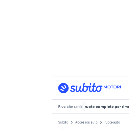
ruote complete per rim
Ricerche
simili
Subito
Accessori auto
ruote auto