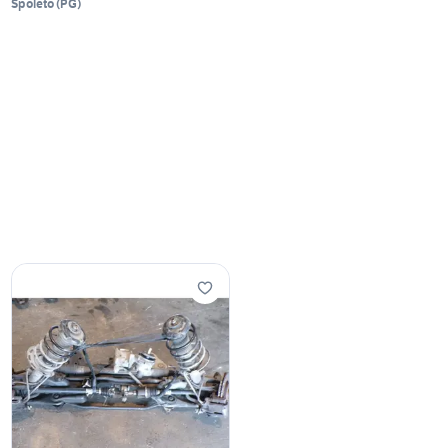
Spoleto
(
PG
)