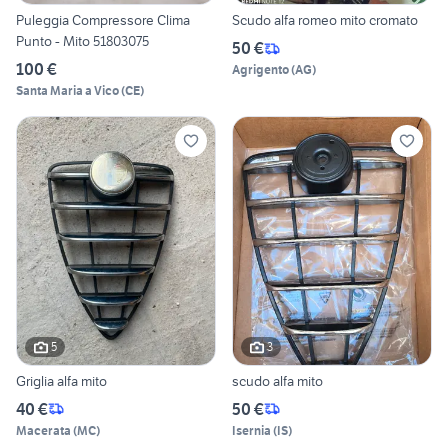
Puleggia Compressore Clima
Scudo alfa romeo mito cromato
Punto - Mito 51803075
50 €
100 €
Agrigento
(
AG
)
Santa Maria a Vico
(
CE
)
5
3
Griglia alfa mito
scudo alfa mito
40 €
50 €
Macerata
(
MC
)
Isernia
(
IS
)