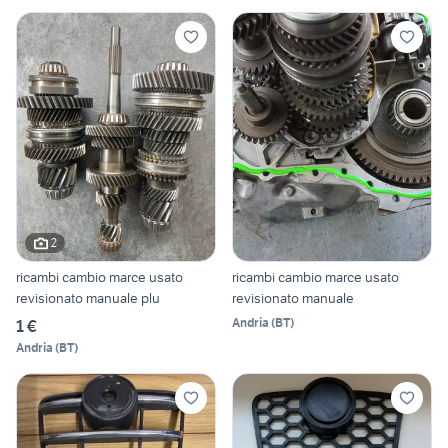
2
ricambi cambio marce usato
ricambi cambio marce usato
revisionato manuale plu
revisionato manuale
Andria
(
BT
)
1 €
Andria
(
BT
)