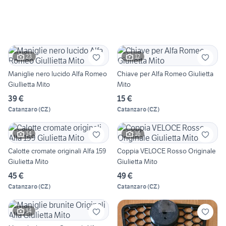
23
12
Maniglie nero lucido Alfa Romeo
Chiave per Alfa Romeo Giulietta
Giullietta Mito
Mito
39 €
15 €
Catanzaro
(
CZ
)
Catanzaro
(
CZ
)
14
16
Calotte cromate originali Alfa 159
Coppia VELOCE Rosso Originale
Giulietta Mito
Giulietta Mito
45 €
49 €
Catanzaro
(
CZ
)
Catanzaro
(
CZ
)
14