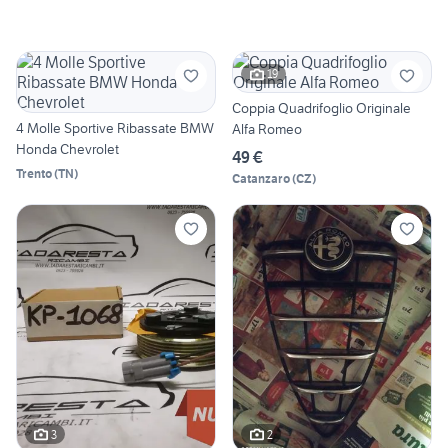
19
Coppia Quadrifoglio Originale
4 Molle Sportive Ribassate BMW
Alfa Romeo
Honda Chevrolet
49 €
Trento
(
TN
)
Catanzaro
(
CZ
)
3
2