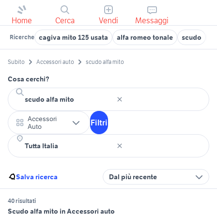
Home
Cerca
Vendi
Messaggi
cagiva mito 125 usata
alfa romeo tonale
scudo
al
Ricerche
Subito
Accessori auto
scudo alfa mito
Cosa cerchi?
Accessori
Filtri
Auto
Salva ricerca
Dal più recente
40 risultati
Scudo alfa mito in Accessori auto