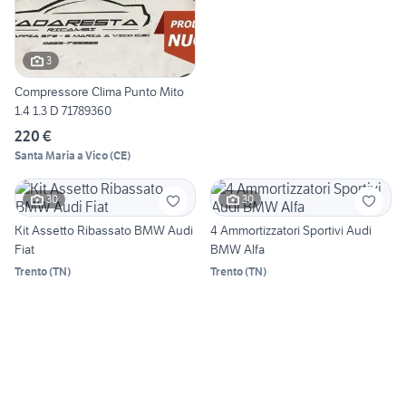
3
Compressore Clima Punto Mito
1.4 1.3 D 71789360
220 €
Santa Maria a Vico
(
CE
)
30
30
Kit Assetto Ribassato BMW Audi
4 Ammortizzatori Sportivi Audi
Fiat
BMW Alfa
Trento
(
TN
)
Trento
(
TN
)