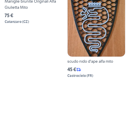
Maniglie brunite Originali Alfa
Giulietta Mito
75 €
Catanzaro
(
CZ
)
scudo nido d'ape alfa mito
45 €
Castrocielo
(
FR
)