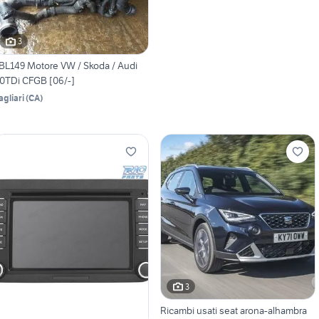
3
BL149 Motore VW / Skoda / Audi
.0TDi CFGB [06/-]
agliari
(
CA
)
3
Ricambi usati seat arona-alhambra