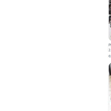
P
2
C