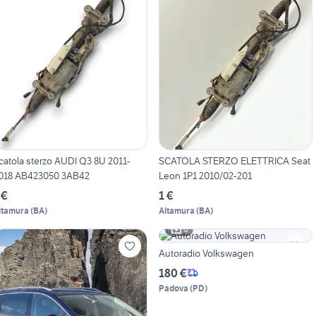
catola sterzo AUDI Q3 8U 2011-
SCATOLA STERZO ELETTRICA Seat
018 AB423050 3AB42
Leon 1P1 2010/02-201
 €
1 €
ltamura
(
BA
)
Altamura
(
BA
)
6
Autoradio Volkswagen
180 €
Padova
(
PD
)