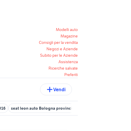
Modelli auto
Magazine
Consigli per la vendita
Negozi e Aziende
Subito per le Aziende
Assistenza
Ricerche salvate
Preferiti
Vendi
016
seat leon auto Bologna provincia
seat vicenza e provincia