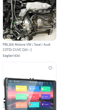
5
PBL166 Motore VW / Seat / Audi
2.0TDi CUVC [14/--]
Cagliari
(
CA
)