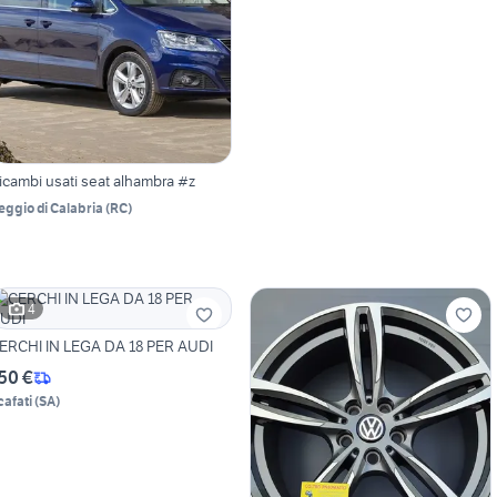
icambi usati seat alhambra #z
eggio di Calabria
(
RC
)
4
ERCHI IN LEGA DA 18 PER AUDI
50 €
cafati
(
SA
)