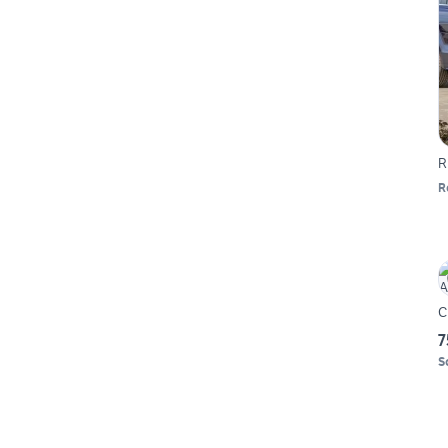
R
R
C
7
S