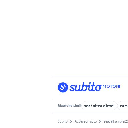
seat altea diesel
camp
Ricerche
simili
Subito
Accessori auto
seat alhambra 2