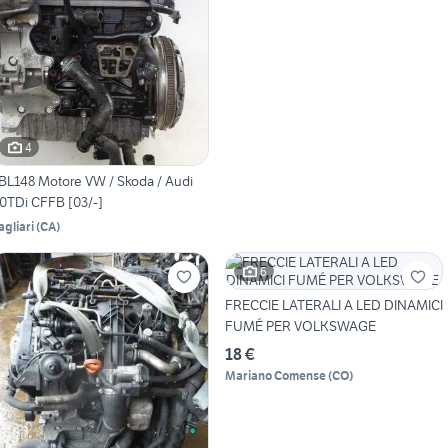
4
BL148 Motore VW / Skoda / Audi
.0TDi CFFB [03/-]
agliari
(
CA
)
6
FRECCIE LATERALI A LED DINAMICI
FUMÉ PER VOLKSWAGE
18 €
Mariano Comense
(
CO
)