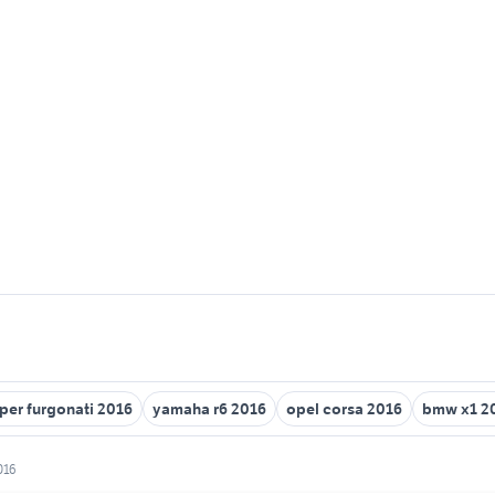
er furgonati 2016
yamaha r6 2016
opel corsa 2016
bmw x1 2
016