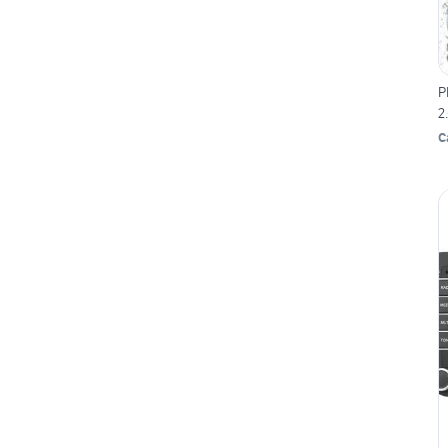
P
2
C