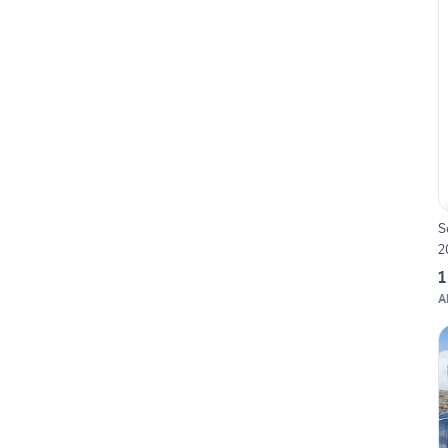
S
2
1
A