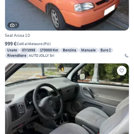
7
Seat Arosa 1.0
999 €
Colli al Metauro
(
PU
)
Usato
07/1998
170000 Km
Benzina
Manuale
Euro 2
Rivenditore
AUTO JOLLY Srl