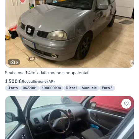
6
Seat arosa 1.4 tdi adatta anche a neopatentati
1.500 €
Roccafluvione
(
AP
)
Usato
06/2001
198000 Km
Diesel
Manuale
Euro 3