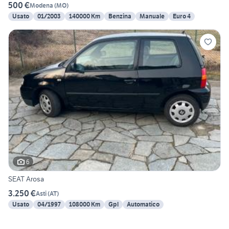
500 €
Modena
(
MO
)
Usato
01/2003
140000 Km
Benzina
Manuale
Euro 4
6
SEAT Arosa
3.250 €
Asti
(
AT
)
Usato
04/1997
108000 Km
Gpl
Automatico