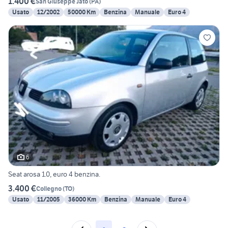
1.400 €
San Giuseppe Jato
(
PA
)
Usato
12/2002
50000 Km
Benzina
Manuale
Euro 4
6
Seat arosa 1.0, euro 4 benzina.
3.400 €
Collegno
(
TO
)
Usato
11/2005
36000 Km
Benzina
Manuale
Euro 4