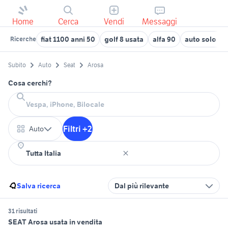
Home
Cerca
Vendi
Messaggi
fiat 1100 anni 50
golf 8 usata
alfa 90
auto solo p
Ricerche
Subito
Auto
Seat
Arosa
Cosa cerchi?
Filtri +2
Auto
Salva ricerca
Dal più rilevante
31 risultati
SEAT Arosa usata in vendita