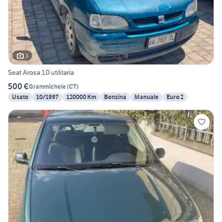
3
Seat Arosa 1.0 utilitaria
500 €
Grammichele
(
CT
)
Usato
10/1997
120000 Km
Benzina
Manuale
Euro 2