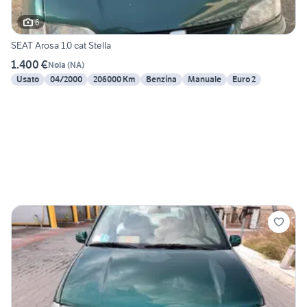
6
SEAT Arosa 1.0 cat Stella
1.400 €
Nola
(
NA
)
Usato
04/2000
206000 Km
Benzina
Manuale
Euro 2