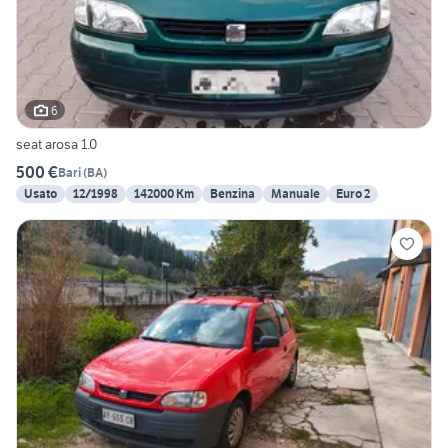
6
seat arosa 1.0
500 €
Bari
(
BA
)
Usato
12/1998
142000 Km
Benzina
Manuale
Euro 2