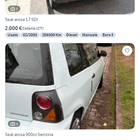
5
Seat arosa 1.7 SDI
2.000 €
Catania
(
CT
)
Usato
02/2003
256000 Km
Diesel
Manuale
Euro 3
4
Seat arosa 900cc benzina