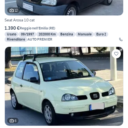
12
Seat Arosa 1.0 cat
1.390 €
Reggio nell'Emilia
(
RE
)
Usato
09/1997
202000 Km
Benzina
Manuale
Euro 2
Rivenditore
AUTO PREMIER
6