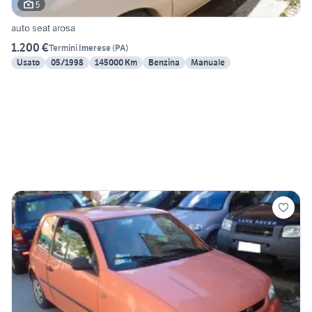
5
auto seat arosa
1.200 €
Termini Imerese
(
PA
)
Usato
05/1998
145000 Km
Benzina
Manuale