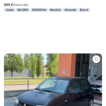
999 €
Chiuro
(
SO
)
Usato
09/2002
159900 Km
Benzina
Manuale
Euro 4