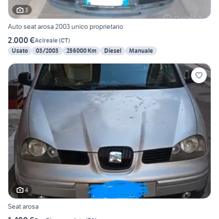
3
Auto seat arosa 2003 unico proprietario
2.000 €
Acireale
(
CT
)
Usato
03/2003
256000 Km
Diesel
Manuale
4
Seat arosa