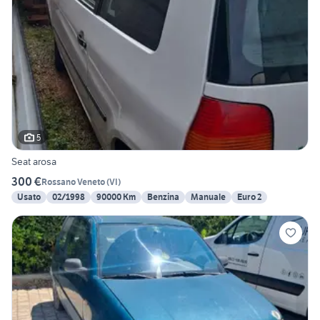
5
Seat arosa
300 €
Rossano Veneto
(
VI
)
Usato
02/1998
90000 Km
Benzina
Manuale
Euro 2