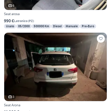
6
Seat arosa
990 €
Latronico
(
PZ
)
Usato
05/2000
500000 Km
Diesel
Manuale
Pre-Euro
3
Seat Arona