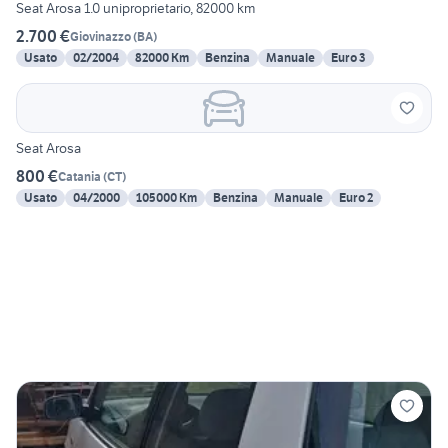
Seat Arosa 1.0 uniproprietario, 82000 km
2.700 €
Giovinazzo
(
BA
)
Usato
02/2004
82000 Km
Benzina
Manuale
Euro 3
Seat Arosa
800 €
Catania
(
CT
)
Usato
04/2000
105000 Km
Benzina
Manuale
Euro 2