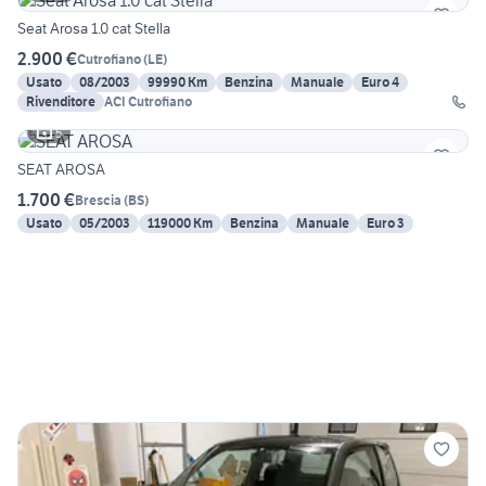
Seat Arosa 1.0 cat Stella
2.900 €
Cutrofiano
(
LE
)
Usato
08/2003
99990 Km
Benzina
Manuale
Euro 4
Rivenditore
ACI Cutrofiano
5
SEAT AROSA
1.700 €
Brescia
(
BS
)
Usato
05/2003
119000 Km
Benzina
Manuale
Euro 3