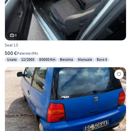
6
Seat 1.0
500 €
Palermo
(
PA
)
Usato
12/2003
80000 Km
Benzina
Manuale
Euro 4