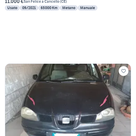
11.000 €
San Felice a Cancello
(
CE
)
Usato
09/2021
65000 Km
Metano
Manuale