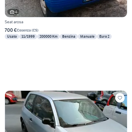
4
Seat arosa
700 €
Cosenza
(
CS
)
Usato
11/1999
200000 Km
Benzina
Manuale
Euro 2