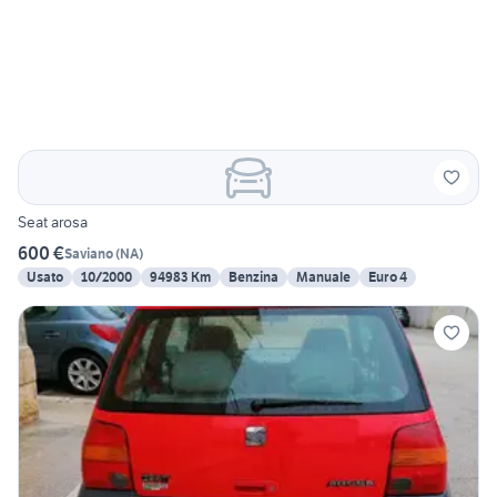
Seat arosa
600 €
Saviano
(
NA
)
Usato
10/2000
94983 Km
Benzina
Manuale
Euro 4