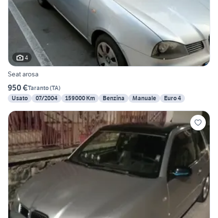
4
Seat arosa
950 €
Taranto
(
TA
)
Usato
07/2004
159000 Km
Benzina
Manuale
Euro 4