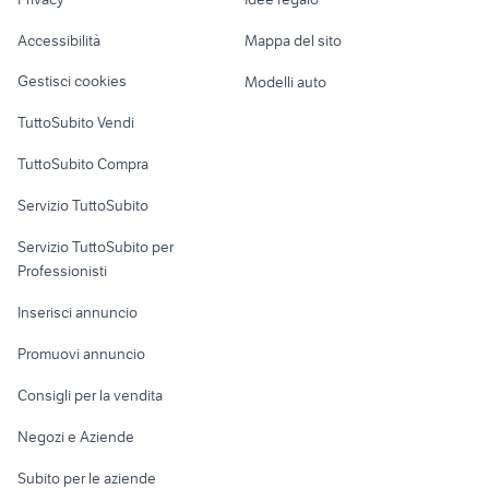
Garage e box
offerte di lavoro casalnuovo di
Caravan e Camper
bicicletta donna usata
napoli
Accessibilità
Mappa del sito
Loft, mansarde e
Veicoli commerciali
auto honda hr v
camper usati umbria
altro
Gestisci cookies
Modelli auto
Case vacanza
TuttoSubito Vendi
Uffici e Locali
TuttoSubito Compra
commerciali
Servizio TuttoSubito
elettronica
per la casa e la
sports e hobby
Servizio TuttoSubito per
persona
Informatica
Animali
Professionisti
Arredamento e
Console e
Accessori per
Casalinghi
Inserisci annuncio
Videogiochi
animali
Elettrodomestici
Promuovi annuncio
Audio/Video
Musica e Film
Giardino e Fai da te
Consigli per la vendita
Fotografia
Libri e Riviste
Abbigliamento e
Negozi e Aziende
Telefonia
Strumenti Musicali
Accessori
Subito per le aziende