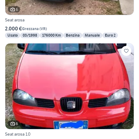
6
Seat arosa
2.000 €
Grezzana
(
VR
)
Usato
03/1998
176000 Km
Benzina
Manuale
Euro 2
6
Seat arosa 1.0