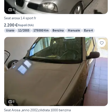
4
Seat arosa 1.4 sport fr
2.200 €
Napoli
(
NA
)
Usato
12/2003
175000 Km
Benzina
Manuale
Euro 4
6
Seat Arosa ,anno 2002,cilidrata 1000 benzina