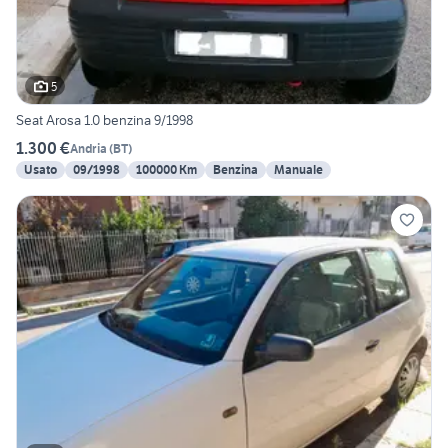
5
Seat Arosa 1.0 benzina 9/1998
1.300 €
Andria
(
BT
)
Usato
09/1998
100000 Km
Benzina
Manuale