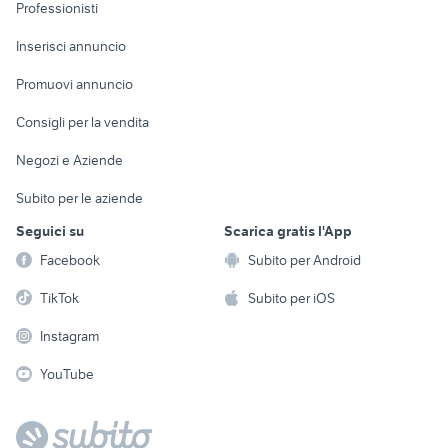
Informatica
Animali
Professionisti
Arredamento e
Console e
Accessori per
Casalinghi
Inserisci annuncio
Videogiochi
animali
Elettrodomestici
Promuovi annuncio
Audio/Video
Musica e Film
Giardino e Fai da te
Consigli per la vendita
Fotografia
Libri e Riviste
Abbigliamento e
Negozi e Aziende
Telefonia
Strumenti Musicali
Accessori
Subito per le aziende
Sports
Tutto per i bambini
Seguici su
Scarica gratis l'App
Biciclette
Facebook
Subito per Android
Collezionismo
TikTok
Subito per iOS
Instagram
YouTube