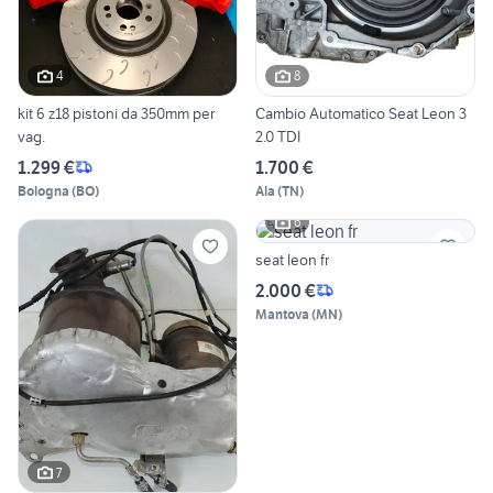
4
8
kit 6 z18 pistoni da 350mm per
Cambio Automatico Seat Leon 3
vag.
2.0 TDI
1.299 €
1.700 €
Bologna
(
BO
)
Ala
(
TN
)
6
seat leon fr
2.000 €
Mantova
(
MN
)
7