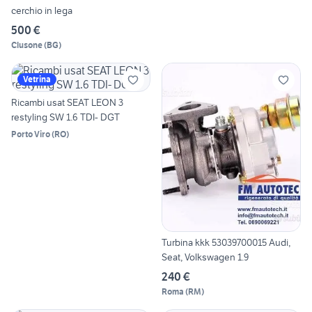
cerchio in lega
500 €
Clusone
(
BG
)
Vetrina
Ricambi usat SEAT LEON 3
restyling SW 1.6 TDI- DGT
Porto Viro
(
RO
)
Turbina kkk 53039700015 Audi,
Seat, Volkswagen 1.9
240 €
Roma
(
RM
)