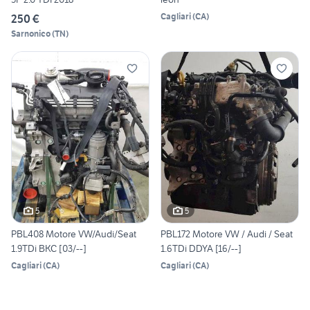
Cagliari
(
CA
)
250 €
Sarnonico
(
TN
)
5
5
PBL408 Motore VW/Audi/Seat
PBL172 Motore VW / Audi / Seat
1.9TDi BKC [03/--]
1.6TDi DDYA [16/--]
Cagliari
(
CA
)
Cagliari
(
CA
)