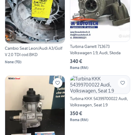
Turbina Garrett 713673
Cambio Seat Leon/Audi A3/Golf
Volkswagen 1.9, Audi, Skoda
V 2.0 TDI cod.BKD
340 €
None
(
TO
)
Roma
(
RM
)
Turbina KKK 54399700022 Audi,
Volkswagen, Seat 1.9
350 €
Roma
(
RM
)