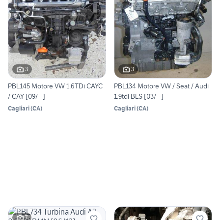
3
3
PBL145 Motore VW 1.6TDi CAYC
PBL134 Motore VW / Seat / Audi
/ CAY [09/--]
1.9tdi BLS [03/--]
Cagliari
(
CA
)
Cagliari
(
CA
)
7