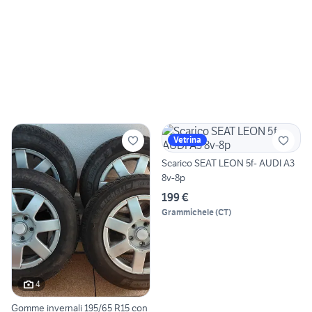
Vetrina
Scarico SEAT LEON 5f- AUDI A3
8v-8p
199 €
Grammichele
(
CT
)
4
Gomme invernali 195/65 R15 con