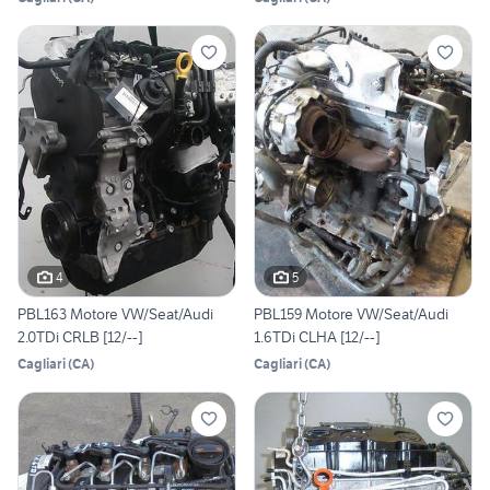
4
5
PBL163 Motore VW/Seat/Audi
PBL159 Motore VW/Seat/Audi
2.0TDi CRLB [12/--]
1.6TDi CLHA [12/--]
Cagliari
(
CA
)
Cagliari
(
CA
)