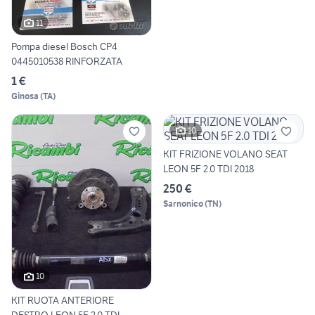
11
Pompa diesel Bosch CP4
0445010538 RINFORZATA
1 €
Ginosa
(
TA
)
10
KIT FRIZIONE VOLANO SEAT
LEON 5F 2.0 TDI 2018
250 €
Sarnonico
(
TN
)
10
KIT RUOTA ANTERIORE
DESTRO LEON 5F 2.0 TDI