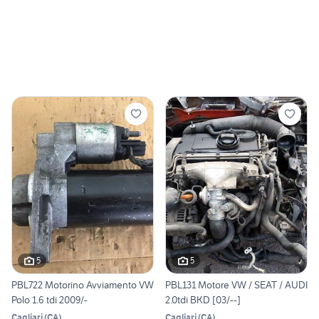
5
5
PBL722 Motorino Avviamento VW
PBL131 Motore VW / SEAT / AUDI
Polo 1.6 tdi 2009/-
2.0tdi BKD [03/--]
Cagliari
(
CA
)
Cagliari
(
CA
)