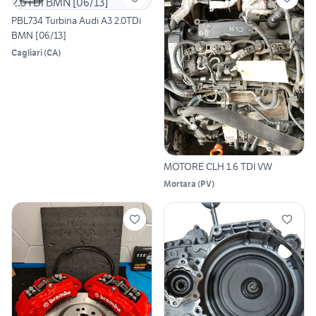
PBL734 Turbina Audi A3 2.0TDi
BMN [06/13]
Cagliari
(
CA
)
MOTORE CLH 1.6 TDI VW
Mortara
(
PV
)