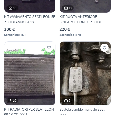
10
10
KIT AVVIAMENTO SEAT LEON 5F
KIT RUOTA ANTERIORE
2.0 TDI ANNO 2018
SINISTRO LEON 5F 2.0 TDI
300 €
220 €
Sarnonico
(
TN
)
Sarnonico
(
TN
)
10
5
KIT RADIATORI PER SEAT LEON
Scatola cambio manuale seat
5F 2.0 TDI 2018
leon