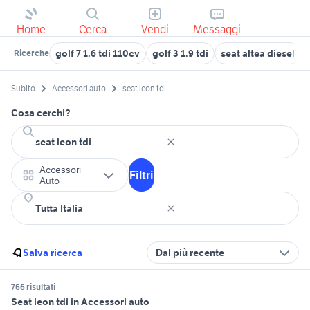
Home
Cerca
Vendi
Messaggi
golf 7 1.6 tdi 110cv
golf 3 1.9 tdi
seat altea diesel
Ricerche
Subito
Accessori auto
seat leon tdi
Cosa cerchi?
Accessori
Filtri
Auto
Salva ricerca
Dal più recente
766 risultati
Seat leon tdi in Accessori auto