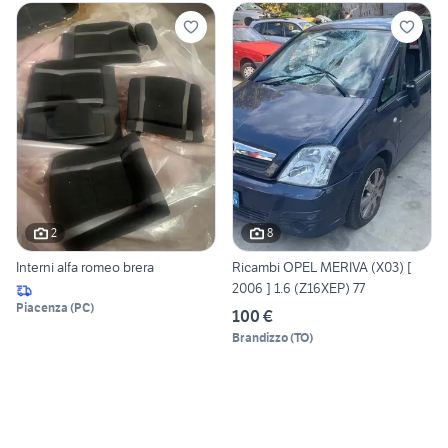
2
8
Interni alfa romeo brera
Ricambi OPEL MERIVA (X03) [
2006 ] 1.6 (Z16XEP) 77
Piacenza
(
PC
)
100 €
Brandizzo
(
TO
)