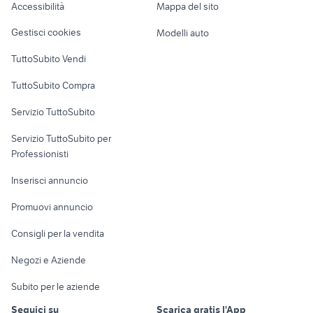
Romagna
Accessibilità
Mappa del sito
Loft, mansarde e
Veicoli commerciali
vespa pk xl plurimatic accessori
altro
carburatore 22
Gestisci cookies
Modelli auto
moto
Case vacanza
TuttoSubito Vendi
Uffici e Locali
TuttoSubito Compra
commerciali
Servizio TuttoSubito
elettronica
per la casa e la
sports e hobby
Servizio TuttoSubito per
persona
Informatica
Animali
Professionisti
Arredamento e
Console e
Accessori per
Casalinghi
Inserisci annuncio
Videogiochi
animali
Elettrodomestici
Promuovi annuncio
Audio/Video
Musica e Film
Giardino e Fai da te
Consigli per la vendita
Fotografia
Libri e Riviste
Abbigliamento e
Negozi e Aziende
Telefonia
Strumenti Musicali
Accessori
Subito per le aziende
Sports
Tutto per i bambini
Seguici su
Scarica gratis l'App