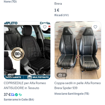
None
(
TO
)
Brera
1 €
Ricadi
(
VV
)
8
16
COPRISEDILE per Alfa Romeo
Coppia sedili in pelle Alfa Romeo
ANTISUDORE in Tessuto
Brera Spider 939
Mosciano Sant'Angelo
(
TE
)
37 €
Santeramo in Colle
(
BA
)