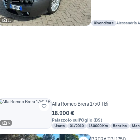
15
Rivenditore
Alessandria A
Alfa Romeo Brera 1750 TBi
18.900 €
Palazzolo sull'Oglio
(
BS
)
6
Usato
01/2010
130000 Km
Benzina
Man
BRERA TBI 1750