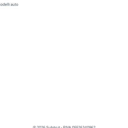
odelli auto
©
2026
Subito.it - P.IVA 05526340962