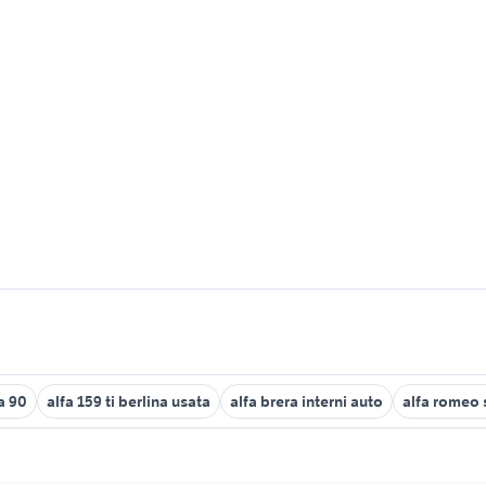
a 90
alfa 159 ti berlina usata
alfa brera interni auto
alfa romeo 