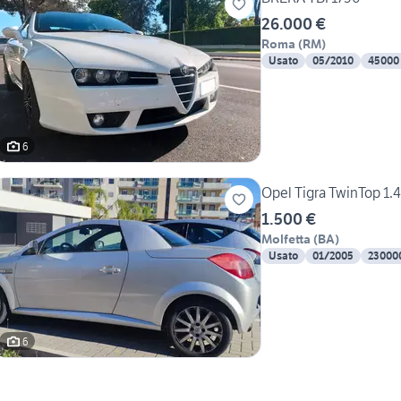
26.000 €
Roma
(
RM
)
Usato
05/2010
45000
6
Opel Tigra TwinTop 1.4
1.500 €
Molfetta
(
BA
)
Usato
01/2005
23000
6