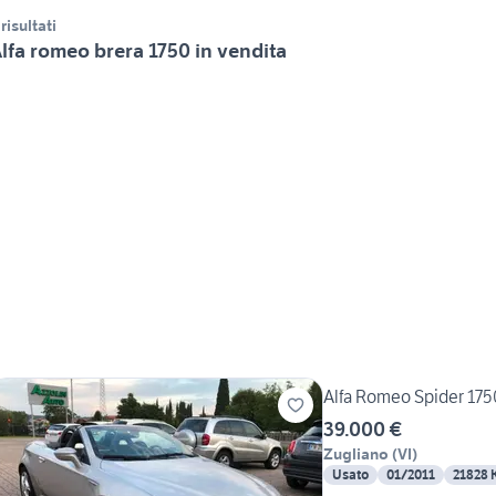
 risultati
lfa romeo brera 1750 in vendita
Alfa Romeo Spider 175
39.000 €
Zugliano
(
VI
)
Usato
01/2011
21828 