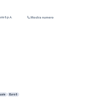
Mostra numero
uto S.p.A.
uale
Euro 5