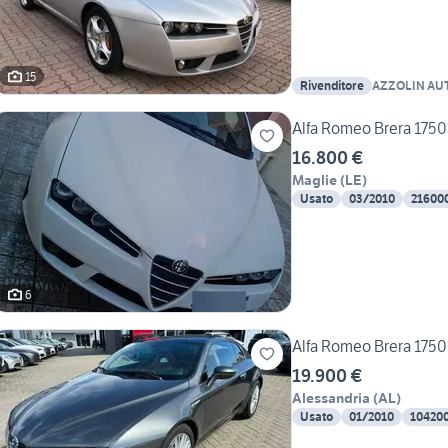
15
Rivenditore
AZZOLIN AU
Alfa Romeo Brera 1750 
16.800 €
Maglie
(
LE
)
Usato
03/2010
21600
6
Alfa Romeo Brera 1750
19.900 €
Alessandria
(
AL
)
Usato
01/2010
10420