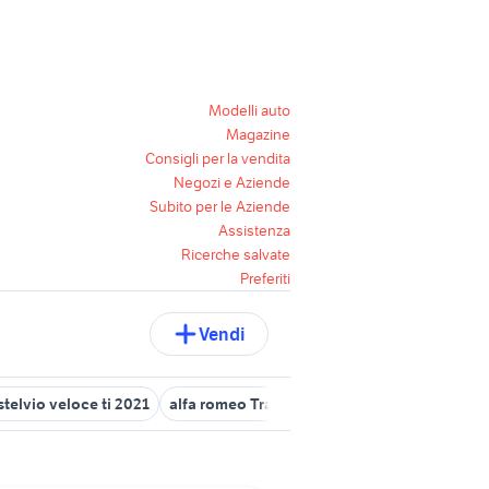
Modelli auto
Magazine
Consigli per la vendita
Negozi e Aziende
Subito per le Aziende
Assistenza
Ricerche salvate
Preferiti
Vendi
stelvio veloce ti 2021
alfa romeo Trapani provincia
alfa romeo 1