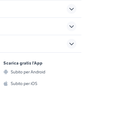
auto usate portici
auto toyota auris Toscana
sports e hobby
auto fiat cabrio Veneto
a
Scarica gratis l'App
Animali
usati
Subito per Android
autonegozio usato patente b
ento e
Accessori per animali
hi
Subito per iOS
Musica e Film
omestici
Libri e Riviste
e Fai da te
Strumenti Musicali
amento e
ri
Sports
 i bambini
Biciclette