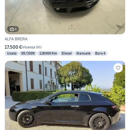
6
ALFA BRERA
17.500 €
Vicenza
(
VI
)
Usato
05/2009
128000 Km
Diesel
Manuale
Euro 4