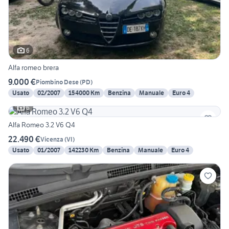
6
Alfa romeo brera
9.000 €
Piombino Dese
(
PD
)
Usato
02/2007
154000 Km
Benzina
Manuale
Euro 4
6
Alfa Romeo 3.2 V6 Q4
22.490 €
Vicenza
(
VI
)
Usato
01/2007
142230 Km
Benzina
Manuale
Euro 4