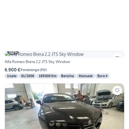
6
Alfa Romeo Brera 2.2 JTS Sky Window
6.900 €
Pontelongo
(
PD
)
Usato
01/2006
195000 Km
Benzina
Manuale
Euro 4