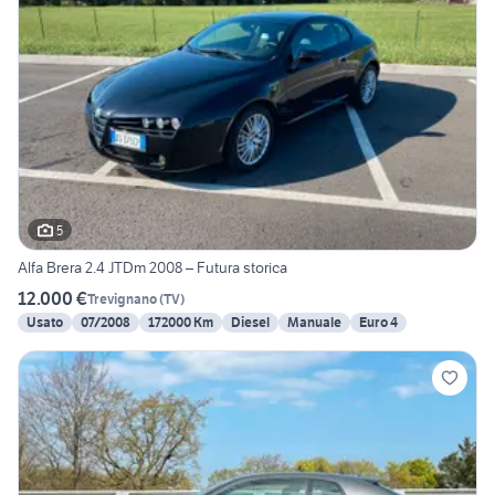
5
Alfa Brera 2.4 JTDm 2008 – Futura storica
12.000 €
Trevignano
(
TV
)
Usato
07/2008
172000 Km
Diesel
Manuale
Euro 4