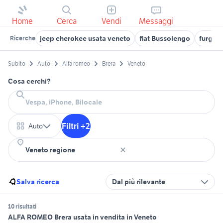
Home
Cerca
Vendi
Messaggi
jeep cherokee usata veneto
fiat Bussolengo
furgoni
Ricerche
Subito
Auto
Alfa romeo
Brera
Veneto
Cosa cerchi?
Filtri +2
Auto
Salva ricerca
Dal più rilevante
10 risultati
ALFA ROMEO Brera usata in vendita in Veneto