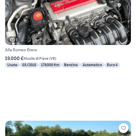
6
Alfa Romeo Brera
19.000 €
Musile di Piave
(
VE
)
Usato
03/2010
178000 Km
Benzina
Automatico
Euro 4