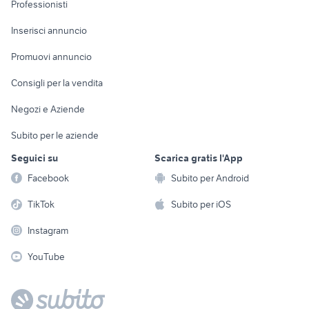
Informatica
Animali
Professionisti
Arredamento e
Console e
Accessori per
Casalinghi
Inserisci annuncio
Videogiochi
animali
Elettrodomestici
Promuovi annuncio
Audio/Video
Musica e Film
Giardino e Fai da te
Consigli per la vendita
Fotografia
Libri e Riviste
Abbigliamento e
Negozi e Aziende
Telefonia
Strumenti Musicali
Accessori
Subito per le aziende
Sports
Tutto per i bambini
Seguici su
Scarica gratis l'App
Biciclette
Facebook
Subito per Android
Collezionismo
TikTok
Subito per iOS
Instagram
YouTube