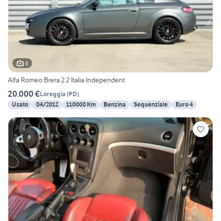
6
Alfa Romeo Brera 2.2 Italia Independent
20.000 €
Loreggia
(
PD
)
Usato
04/2012
110000 Km
Benzina
Sequenziale
Euro 4