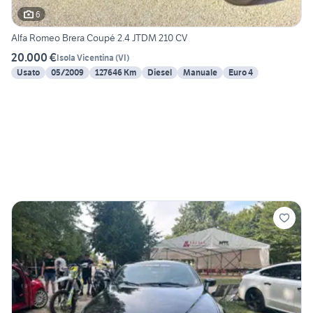
6
Alfa Romeo Brera Coupé 2.4 JTDM 210 CV
20.000 €
Isola Vicentina
(
VI
)
Usato
05/2009
127646 Km
Diesel
Manuale
Euro 4