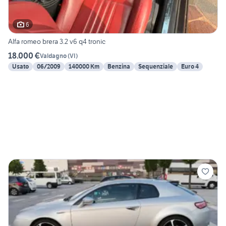
6
Alfa romeo brera 3.2 v6 q4 tronic
18.000 €
Valdagno
(
VI
)
Usato
06/2009
140000 Km
Benzina
Sequenziale
Euro 4