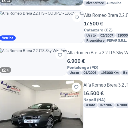
11
Rivenditore
Autonline
Alfa Romeo Brera 2.2 J
17.500 €
Catanzaro
(
CZ
)
Usato
02/2007
11000
Vetrina
Rivenditore
FEPAR S.R.L.
Alfa Romeo Brera 2.2 JTS Sky
6.900 €
Pontelongo
(
PD
)
6
Usato
01/2006
195000 Km
Be
Alfa Romeo Brera 3.2 
16.500 €
Napoli
(
NA
)
Usato
02/2007
67000