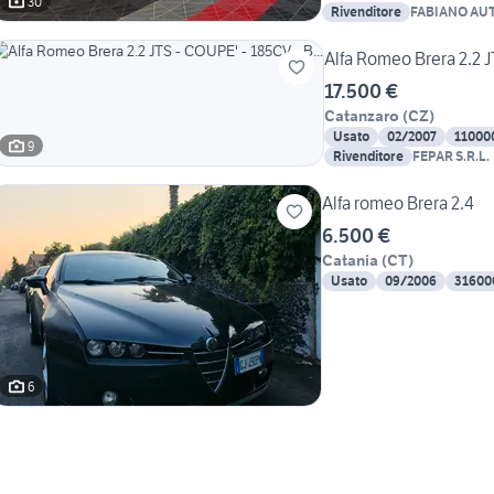
30
Rivenditore
FABIANO AU
Alfa Romeo Brera 2.2 J
17.500 €
Catanzaro
(
CZ
)
Usato
02/2007
11000
9
Rivenditore
FEPAR S.R.L.
Alfa romeo Brera 2.4
6.500 €
Catania
(
CT
)
Usato
09/2006
31600
6