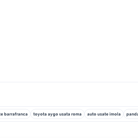
te barrafranca
toyota aygo usata roma
auto usate imola
panda