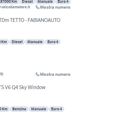
187000 Km
Diesel
Manuale
Euro 4
Mostra numero
MANZO veicoliamotore.it
4 JTDm TETTO - FABIANOAUTO
0 Km
Diesel
Manuale
Euro 4
Mostra numero
TO
JTS V6 Q4 Sky Window
0 Km
Benzina
Manuale
Euro 4