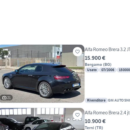
Alfa Romeo Brera 3.2 
15.900 €
Bergamo
(
BG
)
Usato
07/2006
15000
21
Rivenditore
GM AUTO SN
Alfa Romeo Brera 2.4 
10.900 €
Terni
(
TR
)