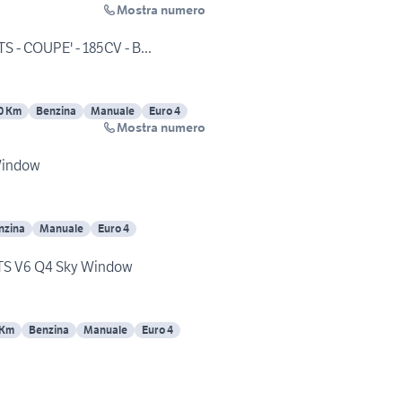
Mostra numero
TS - COUPE' - 185CV - B...
0 Km
Benzina
Manuale
Euro 4
Mostra numero
 Window
nzina
Manuale
Euro 4
JTS V6 Q4 Sky Window
 Km
Benzina
Manuale
Euro 4