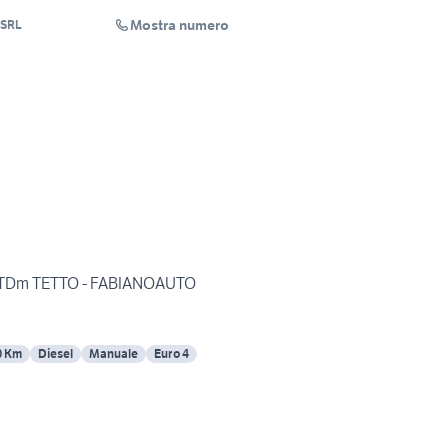
Mostra numero
 SRL
4 JTDm TETTO - FABIANOAUTO
0 Km
Diesel
Manuale
Euro 4