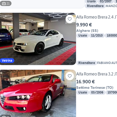
Usato
02/2007
21
Rivenditore
Alfa Romeo Brera 2.
9.990 €
Alghero
(
SS
)
Usato
11/2010
18000
Vetrina
Rivenditore
FABIANO AU
Alfa Romeo Brera 3.2 
16.900 €
Settimo Torinese
(
TO
)
Usato
03/2006
15700