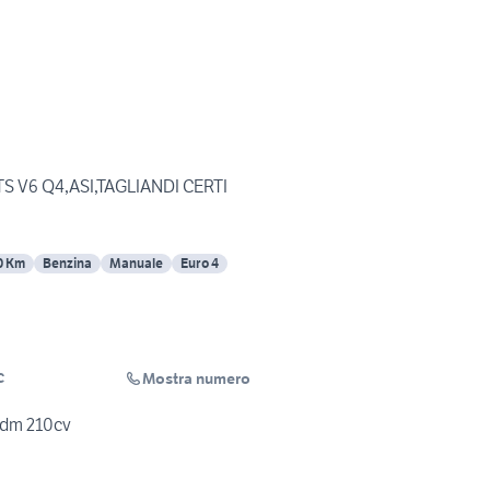
JTS V6 Q4,ASI,TAGLIANDI CERTI
0 Km
Benzina
Manuale
Euro 4
Mostra numero
C
jtdm 210cv