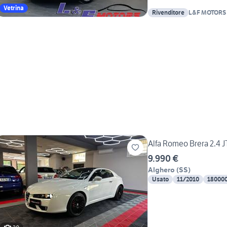
Vetrina
Rivenditore
L&F MOTORS
Alfa Romeo Brera 2.
9.990 €
Alghero
(
SS
)
Usato
11/2010
18000