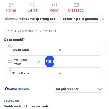
Home
Cerca
Vendi
Messaggi
fiat punto sporting sedili
sedili in pelle giulietta
aud
Ricerche
Subito
Accessori auto
sedili audi
Cosa cerchi?
Accessori
Filtri
Auto
Salva ricerca
Dal più recente
861 risultati
Sedili audi in Accessori auto