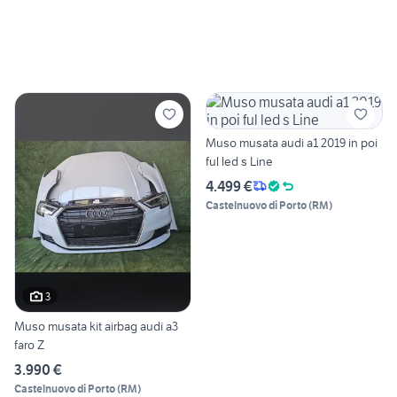
Muso musata audi a1 2019 in poi
ful led s Line
4.499 €
Castelnuovo di Porto
(
RM
)
3
Muso musata kit airbag audi a3
faro Z
3.990 €
Castelnuovo di Porto
(
RM
)