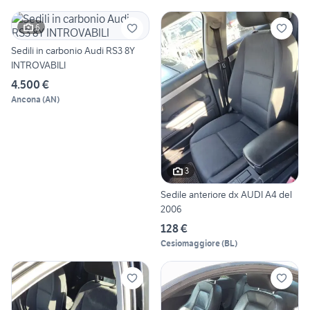
6
Sedili in carbonio Audi RS3 8Y
INTROVABILI
4.500 €
Ancona
(
AN
)
3
Sedile anteriore dx AUDI A4 del
2006
128 €
Cesiomaggiore
(
BL
)