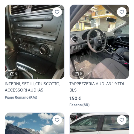
6
6
INTERNI, SEDILI, CRUSCOTTO,
TAPPEZZERIA AUDI A3 1.9 TDI -
ACCESSORI AUDI A5
BLS
Fiano Romano
(
RM
)
150 €
Fasano
(
BR
)