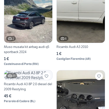
2
6
Muso musata kit airbag audi q5
Ricambi Audi A3 2010
sportback 2024
1 €
1 €
Castiglion Fiorentino
(
AR
)
Castelnuovo di Porto
(
RM
)
27
Ricambi Audi A3 8P 2.0 diesel del
2009 Restyling
45 €
Perarolo di Cadore
(
BL
)