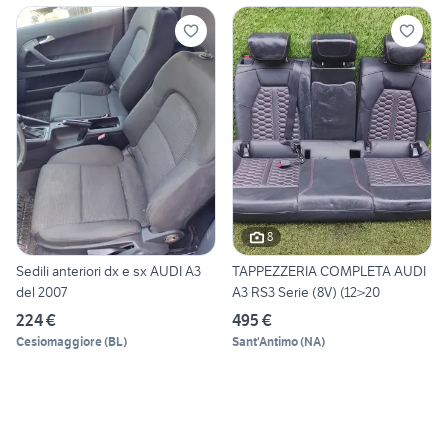
8
Sedili anteriori dx e sx AUDI A3
TAPPEZZERIA COMPLETA AUDI
del 2007
A3 RS3 Serie (8V) (12>20
224 €
495 €
Cesiomaggiore
(
BL
)
Sant'Antimo
(
NA
)