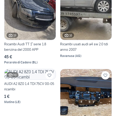
19
16
Ricambi Audi TT 1° serie 1.8
Ricambi usati audi a4 sw 2.0 tdi
benzina del 2000 APP
anno 2007
Ravanusa
(
AG
)
45 €
Perarolo di Cadore
(
BL
)
10
AUDI A2 8Z0 1.4 TDI 75CV 00-05
ricambi
1 €
Matino
(
LE
)