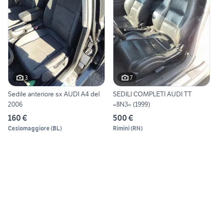
3
7
Sedile anteriore sx AUDI A4 del
SEDILI COMPLETI AUDI TT
2006
«8N3» (1999)
160 €
500 €
Cesiomaggiore
(
BL
)
Rimini
(
RN
)