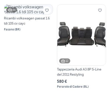
21
Ricambi volkswagen passat 1.6
tdi 105 cv cayc
Fasano
(
BR
)
12
Tappezzeria Audi A3 8P S-Line
del 2011 Restyling
580 €
Perarolo di Cadore
(
BL
)