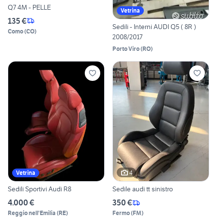
Q7 4M - PELLE
Vetrina
135 €
Sedili - Interni AUDI Q5 ( 8R )
Como
(
CO
)
2008/2017
Porto Viro
(
RO
)
4
Vetrina
Sedili Sportivi Audi R8
Sedile audi tt sinistro
4.000 €
350 €
Reggio nell'Emilia
(
RE
)
Fermo
(
FM
)