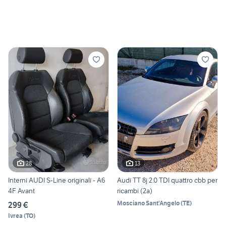
28
13
Interni AUDI S-Line originali - A6
Audi TT 8j 2.0 TDI quattro cbb per
4F Avant
ricambi (2a)
Mosciano Sant'Angelo
(
TE
)
299 €
Ivrea
(
TO
)