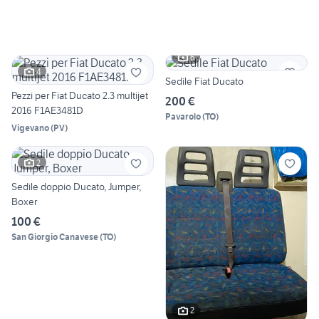
6
4
Sedile Fiat Ducato
Pezzi per Fiat Ducato 2.3 multijet
200 €
2016 F1AE3481D
Pavarolo
(
TO
)
Vigevano
(
PV
)
2
Sedile doppio Ducato, Jumper,
Boxer
100 €
San Giorgio Canavese
(
TO
)
2