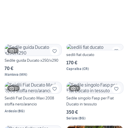
3
sedili fiat ducato
Sedile guida Ducato x250/x290
170 €
70 €
Capralba
(
CR
)
Mantova
(
MN
)
11
3
Seidili Fiat Ducato Maxi 2008
Sedile singolo Fasp per Fiat
stoffa nero/arancio
Ducato in tessuto
Ardesio
(
BG
)
350 €
Seriate
(
BG
)