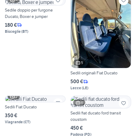
Sedile doppio per furgone
Ducato, Boxer e jumper
180 €
Bisceglie
(
BT
)
5
Sedili originali Fiat Ducato
500 €
Lecce
(
LE
)
2
6
Sedili Fiat Ducato
Sedili fiat ducato ford transit
350 €
coustom
Viagrande
(
CT
)
450 €
Padova
(
PD
)