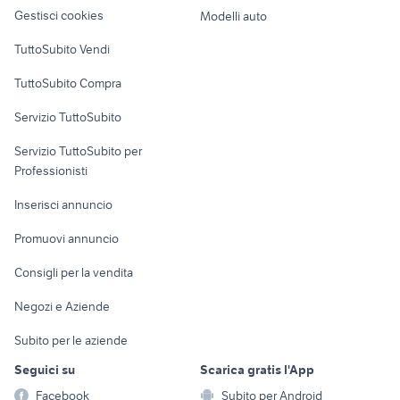
altro
Gestisci cookies
Modelli auto
Case vacanza
TuttoSubito Vendi
Uffici e Locali
TuttoSubito Compra
commerciali
Servizio TuttoSubito
elettronica
per la casa e la
sports e hobby
Servizio TuttoSubito per
persona
Informatica
Animali
Professionisti
Arredamento e
Console e
Accessori per
Casalinghi
Inserisci annuncio
Videogiochi
animali
Elettrodomestici
Promuovi annuncio
Audio/Video
Musica e Film
Giardino e Fai da te
Consigli per la vendita
Fotografia
Libri e Riviste
Abbigliamento e
Negozi e Aziende
Telefonia
Strumenti Musicali
Accessori
Subito per le aziende
Sports
Tutto per i bambini
Seguici su
Scarica gratis l'App
Biciclette
Facebook
Subito per Android