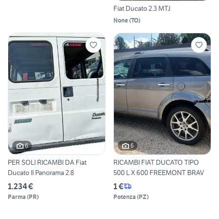
Fiat Ducato 2.3 MTJ
None
(
TO
)
6
6
PER SOLI RICAMBI DA Fiat
RICAMBI FIAT DUCATO TIPO
Ducato II Panorama 2.8
500 L X 600 FREEMONT BRAV
1.234 €
1 €
Parma
(
PR
)
Potenza
(
PZ
)