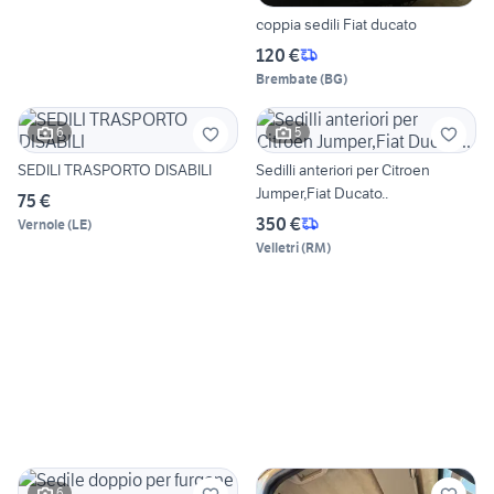
coppia sedili Fiat ducato
120 €
Brembate
(
BG
)
6
5
SEDILI TRASPORTO DISABILI
Sedilli anteriori per Citroen
Jumper,Fiat Ducato..
75 €
350 €
Vernole
(
LE
)
Velletri
(
RM
)
6