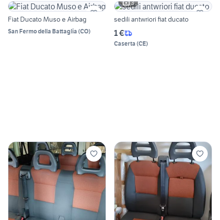
3
Fiat Ducato Muso e Airbag
sedili antwriori fiat ducato
San Fermo della Battaglia
(
CO
)
1 €
Caserta
(
CE
)