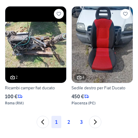
2
4
Ricambi camper fiat ducato
Sedile destro per Fiat Ducato
100 €
450 €
Roma
(
RM
)
Piacenza
(
PC
)
1
2
3