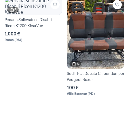
3
Pedana Sollevatrice Disabili
Ricon K1200 KlearVue
1.000 €
Roma
(
RM
)
6
Sedili Fiat Ducato Citroen Jumper
Peugeot Boxer
100 €
Villa Estense
(
PD
)