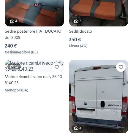
4
2
Sedile posteriore FIAT DUCATO
Sedili ducato
del 2009
350 €
240 €
Licata
(
AG
)
Cesiomaggiore
(
BL
)
18
Motore ricambi iveco daily 35-10
8140.23
Monopoli
(
BA
)
4