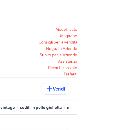
Modelli auto
Magazine
Consigli per la vendita
Negozi e Aziende
Subito per le Aziende
Assistenza
Ricerche salvate
Preferiti
Vendi
e vintage
sedili in pelle giulietta
moto sportive usate
breil mant