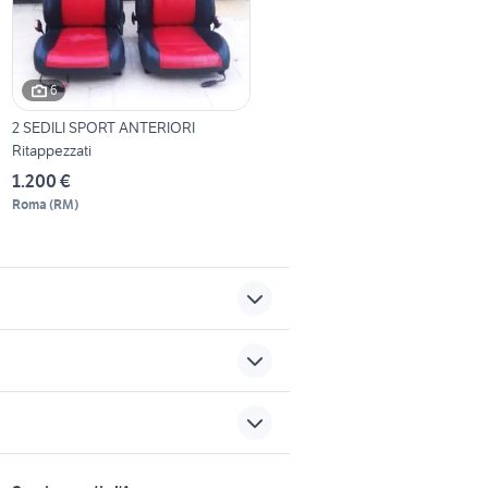
6
2 SEDILI SPORT ANTERIORI
Ritappezzati
1.200 €
Roma
(
RM
)
auto grandinate
audi a6 berlina
sports e hobby
500x bronzo