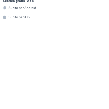
a
Scarica gratis l'App
Animali
vo 8
Subito per Android
nuova peugeot 308 sw
ento e
Accessori per animali
hi
Subito per iOS
Musica e Film
omestici
Libri e Riviste
e Fai da te
Strumenti Musicali
amento e
ri
Sports
 i bambini
Biciclette
Collezionismo