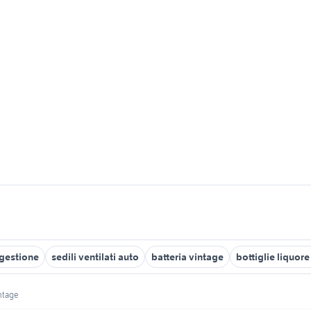
 gestione
sedili ventilati auto
batteria vintage
bottiglie liquor
intage