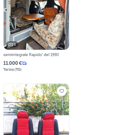
6
semiintegrale Rapido' del 1990
11.000 €
Torino
(
TO
)