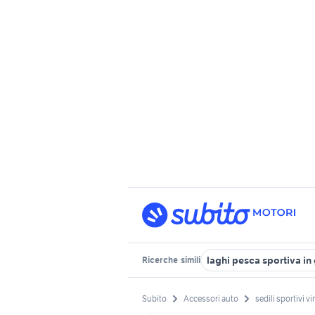
laghi pesca sportiva in
Ricerche
simili
Subito
Accessori auto
sedili sportivi v