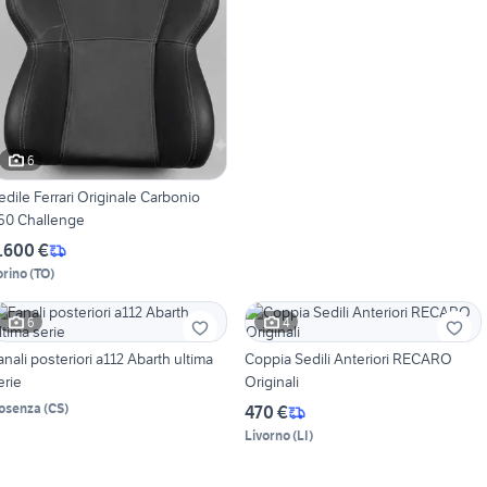
6
edile Ferrari Originale Carbonio
60 Challenge
.600 €
orino
(
TO
)
6
4
anali posteriori a112 Abarth ultima
Coppia Sedili Anteriori RECARO
erie
Originali
osenza
(
CS
)
470 €
Livorno
(
LI
)