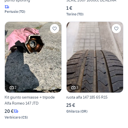
punto sporting
SERIE 2007 1600cc BENZINA
1 €
Pertusio
(
TO
)
Torino
(
TO
)
2
3
Kit giunto semiasse + tripode
ruota alfa 147 185 65 R15
Alfa Romeo 147 JTD
25 €
20 €
Ghilarza
(
OR
)
Verbicaro
(
CS
)