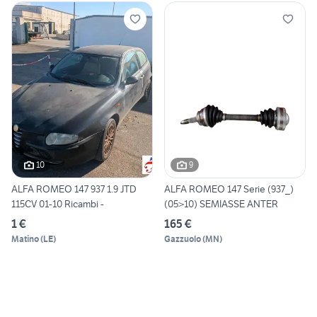
10
9
ALFA ROMEO 147 937 1.9 JTD
ALFA ROMEO 147 Serie (937_)
115CV 01-10 Ricambi -
(05>10) SEMIASSE ANTER
1 €
165 €
Matino
(
LE
)
Gazzuolo
(
MN
)