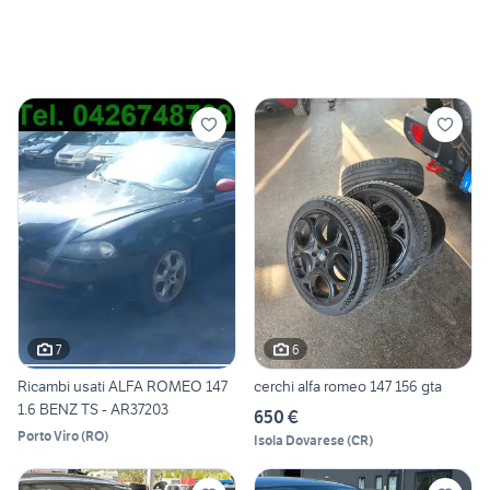
7
6
Ricambi usati ALFA ROMEO 147
cerchi alfa romeo 147 156 gta
1.6 BENZ TS - AR37203
650 €
Porto Viro
(
RO
)
Isola Dovarese
(
CR
)