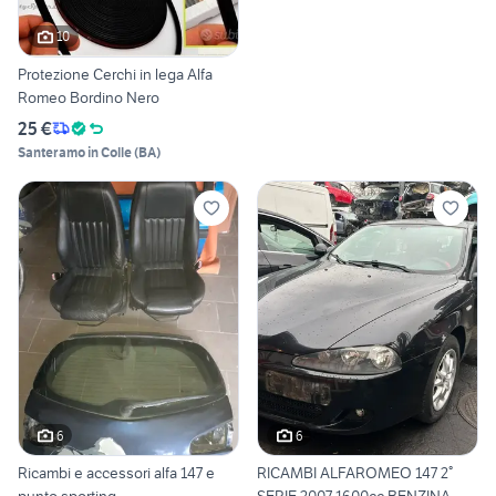
10
Protezione Cerchi in lega Alfa
Romeo Bordino Nero
25 €
Santeramo in Colle
(
BA
)
6
6
Ricambi e accessori alfa 147 e
RICAMBI ALFAROMEO 147 2°