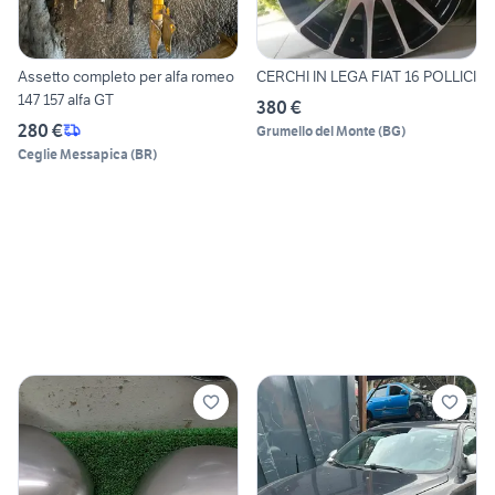
Assetto completo per alfa romeo
CERCHI IN LEGA FIAT 16 POLLICI
147 157 alfa GT
380 €
280 €
Grumello del Monte
(
BG
)
Ceglie Messapica
(
BR
)