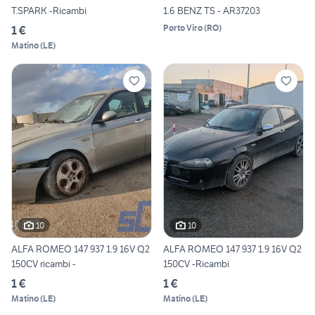
T.SPARK -Ricambi
1.6 BENZ TS - AR37203
Porto Viro
(
RO
)
1 €
Matino
(
LE
)
10
10
ALFA ROMEO 147 937 1.9 16V Q2
ALFA ROMEO 147 937 1.9 16V Q2
150CV ricambi -
150CV -Ricambi
1 €
1 €
Matino
(
LE
)
Matino
(
LE
)