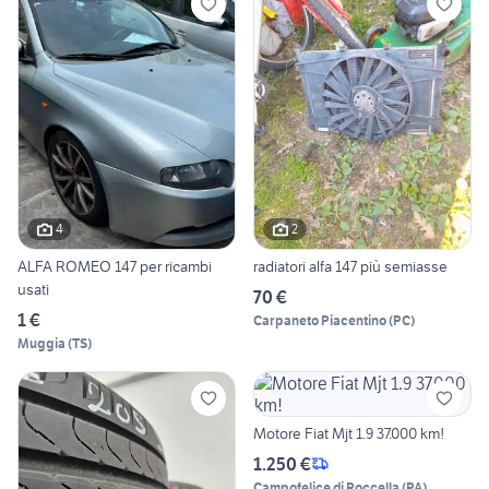
4
2
ALFA ROMEO 147 per ricambi
radiatori alfa 147 più semiasse
usati
70 €
1 €
Carpaneto Piacentino
(
PC
)
Muggia
(
TS
)
Motore Fiat Mjt 1.9 37.000 km!
1.250 €
Campofelice di Roccella
(
PA
)