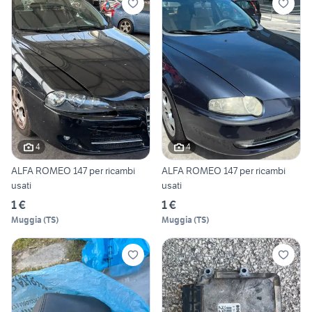
4
4
ALFA ROMEO 147 per ricambi
ALFA ROMEO 147 per ricambi
usati
usati
1 €
1 €
Muggia
(
TS
)
Muggia
(
TS
)