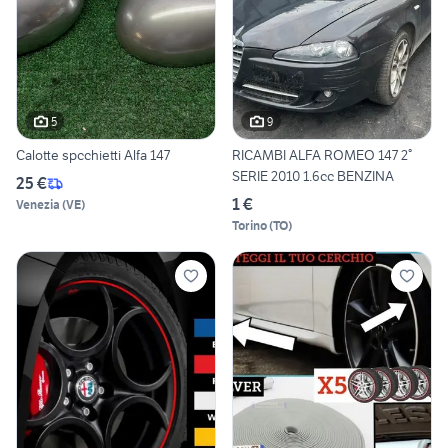
5
9
Calotte spcchietti Alfa 147
RICAMBI ALFA ROMEO 147 2°
SERIE 2010 1.6cc BENZINA
25 €
1 €
Venezia
(
VE
)
Torino
(
TO
)