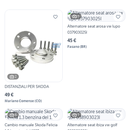
5
Alternatore seat arosa vw lupo
037903025l
45 €
Fasano
(
BR
)
2
DISTANZIALI PER SKODA
49 €
Mariano Comense
(
CO
)
6
7
Cambio manuale Skoda Felicia
Alternatore seat ibiza vw golf