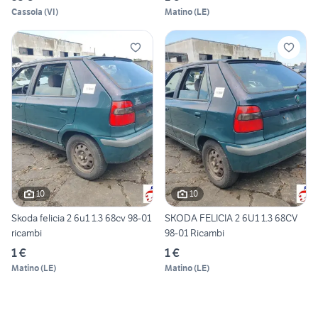
Cassola
(
VI
)
Matino
(
LE
)
10
10
Skoda felicia 2 6u1 1.3 68cv 98-01
SKODA FELICIA 2 6U1 1.3 68CV
ricambi
98-01 Ricambi
1 €
1 €
Matino
(
LE
)
Matino
(
LE
)