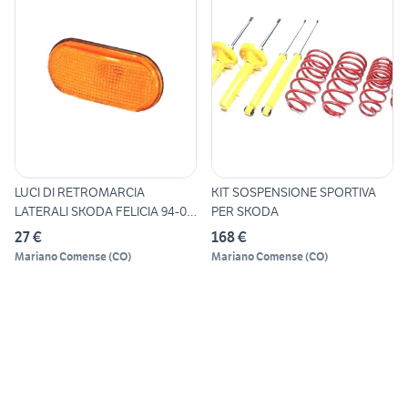
LUCI DI RETROMARCIA
KIT SOSPENSIONE SPORTIVA
LATERALI SKODA FELICIA 94-01
PER SKODA
A
27 €
168 €
Mariano Comense
(
CO
)
Mariano Comense
(
CO
)