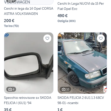
Cerchi In Lega NUOVI da 15 Per
Cerchi in lega da 14 Opel CORSA
Fiat Opel Ecc
ASTRA VOLKSWAGEN
490 €
200 €
Ostiglia
(
MN
)
Torino
(
TO
)
4
10
Specchio retrovisore sx SKODA
SKODA FELICIA 2 6U1 1.3 68CV
FELICIA I (6U1) '94
98-01 -ricambi
35 €
1 €