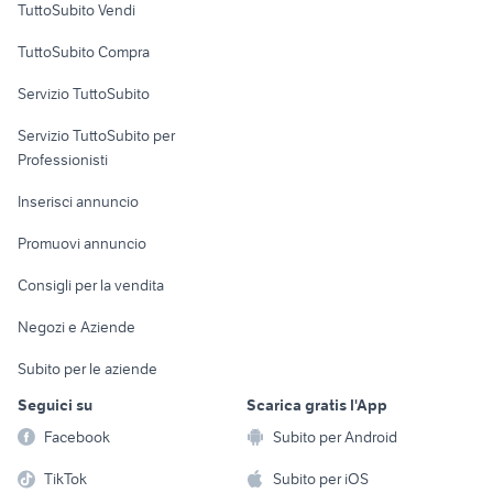
TuttoSubito Vendi
Uffici e Locali
TuttoSubito Compra
commerciali
Servizio TuttoSubito
elettronica
per la casa e la
sports e hobby
Servizio TuttoSubito per
persona
Informatica
Animali
Professionisti
Arredamento e
Console e
Accessori per
Casalinghi
Inserisci annuncio
Videogiochi
animali
Elettrodomestici
Promuovi annuncio
Audio/Video
Musica e Film
Giardino e Fai da te
Consigli per la vendita
Fotografia
Libri e Riviste
Abbigliamento e
Negozi e Aziende
Telefonia
Strumenti Musicali
Accessori
Subito per le aziende
Sports
Tutto per i bambini
Seguici su
Scarica gratis l'App
Biciclette
Facebook
Subito per Android
Collezionismo
TikTok
Subito per iOS