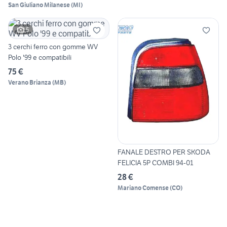
San Giuliano Milanese
(
MI
)
5
3 cerchi ferro con gomme WV
Polo '99 e compatibili
75 €
Verano Brianza
(
MB
)
FANALE DESTRO PER SKODA
FELICIA 5P COMBI 94-01
28 €
Mariano Comense
(
CO
)