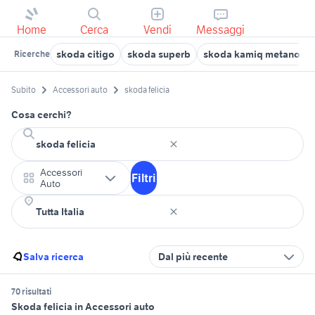
Home
Cerca
Vendi
Messaggi
skoda citigo
skoda superb
skoda kamiq metano us
Ricerche
Subito
Accessori auto
skoda felicia
Cosa cerchi?
Accessori
Filtri
Auto
Salva ricerca
Dal più recente
70 risultati
Skoda felicia in Accessori auto