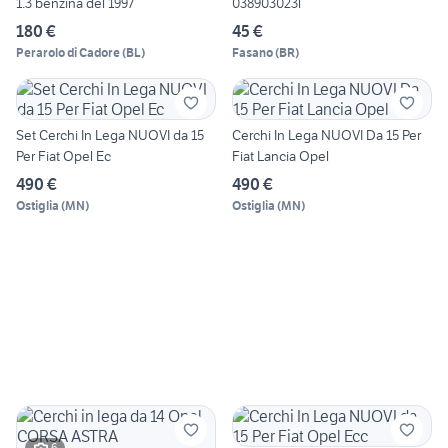
1.3 benzina del 1997
038903023l
180 €
45 €
Perarolo di Cadore
(
BL
)
Fasano
(
BR
)
Set Cerchi In Lega NUOVI da 15
Cerchi In Lega NUOVI Da 15 Per
Per Fiat Opel Ec
Fiat Lancia Opel
490 €
490 €
Ostiglia
(
MN
)
Ostiglia
(
MN
)
6