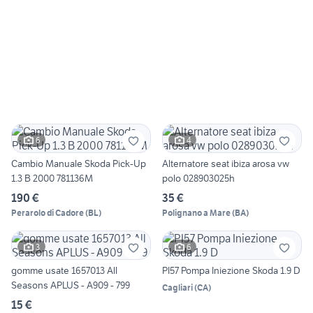
6
4
Cambio Manuale Skoda Pick-Up
Alternatore seat ibiza arosa vw
1.3 B 2000 781136M
polo 028903025h
190 €
35 €
Perarolo di Cadore
(
BL
)
Polignano a Mare
(
BA
)
3
6
gomme usate 1657013 All
PI57 Pompa Iniezione Skoda 1.9 D
Seasons APLUS - A909 - 799
Cagliari
(
CA
)
15 €