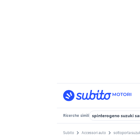
spinterogeno suzuki sa
Ricerche
simili
Subito
Accessori auto
sottoporta suzu