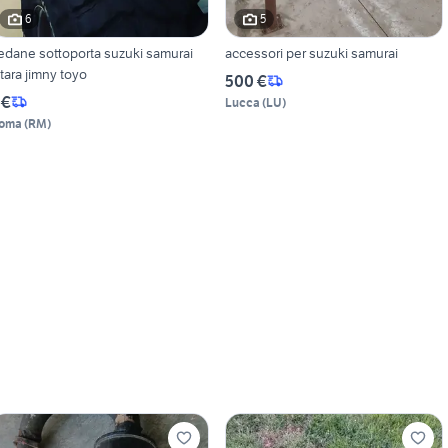
6
5
edane sottoporta suzuki samurai
accessori per suzuki samurai
itara jimny toyo
500 €
 €
Lucca
(
LU
)
oma
(
RM
)