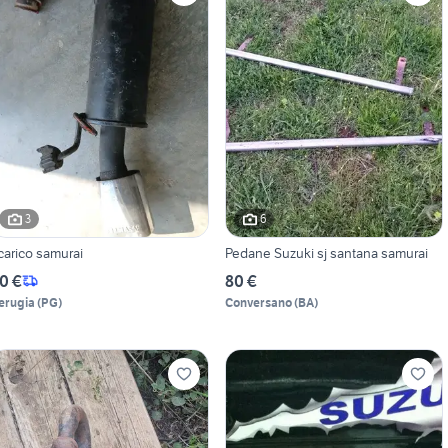
3
6
carico samurai
Pedane Suzuki sj santana samurai
0 €
80 €
erugia
(
PG
)
Conversano
(
BA
)