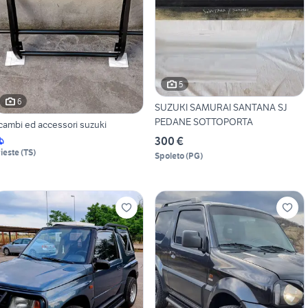
5
6
SUZUKI SAMURAI SANTANA SJ
PEDANE SOTTOPORTA
icambi ed accessori suzuki
300 €
rieste
(
TS
)
Spoleto
(
PG
)