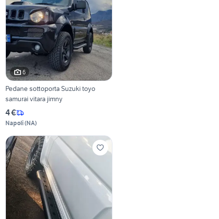
6
Pedane sottoporta Suzuki toyo
samurai vitara jimny
4 €
Napoli
(
NA
)