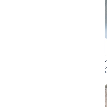
s
6
P