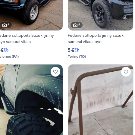
6
6
edane sottoporta Suzuki jimny
Pedane sottoporta jimny suzuki
oyo samurai vitara
samurai vitara toyo
 €
5 €
alermo
(
PA
)
Torino
(
TO
)