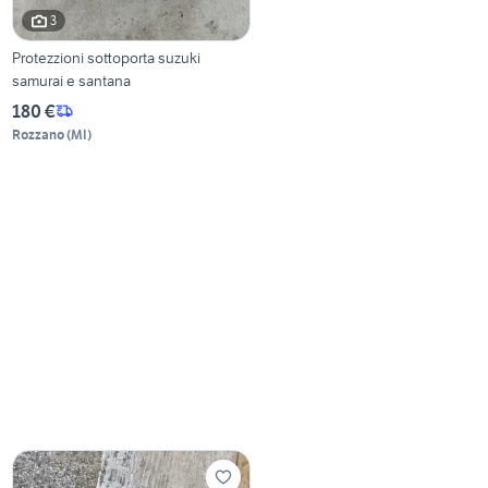
3
Protezzioni sottoporta suzuki
samurai e santana
180 €
Rozzano
(
MI
)