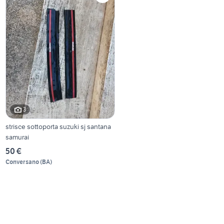
3
strisce sottoporta suzuki sj santana
samurai
50 €
Conversano
(
BA
)