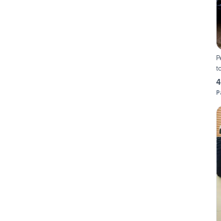
P
t
4
P