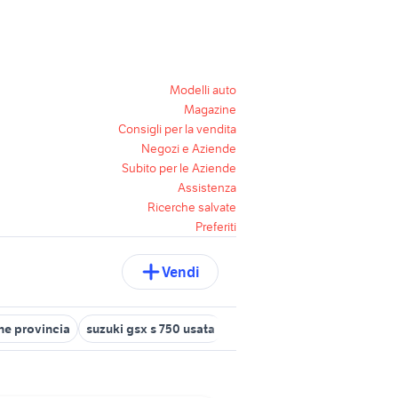
Modelli auto
Magazine
Consigli per la vendita
Negozi e Aziende
Subito per le Aziende
Assistenza
Ricerche salvate
Preferiti
Vendi
ne provincia
suzuki gsx s 750 usata
suzuki in liguria
suzuki en