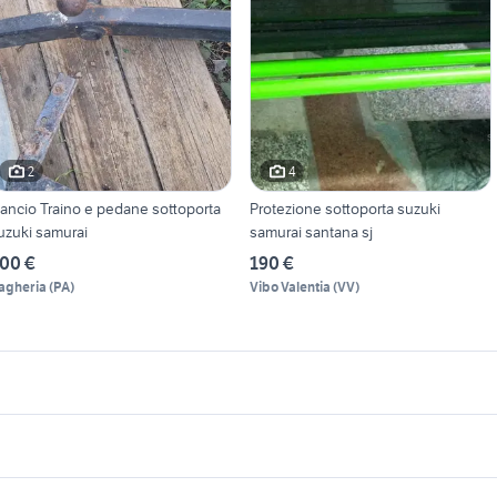
2
4
ancio Traino e pedane sottoporta
Protezione sottoporta suzuki
uzuki samurai
samurai santana sj
00 €
190 €
agheria
(
PA
)
Vibo Valentia
(
VV
)
icherche simili
Suggerimenti
pinterogeno suzuki samurai
ammortizzatori suzuki samurai
io
golf 6
golf 4 r32
uzuki samurai benzina
auto usate pescara