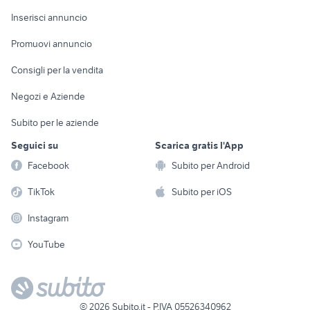
Arredamento e
Console e
Accessori per
Casalinghi
Inserisci annuncio
Videogiochi
animali
Elettrodomestici
Promuovi annuncio
Audio/Video
Musica e Film
Giardino e Fai da te
Consigli per la vendita
Fotografia
Libri e Riviste
Abbigliamento e
Negozi e Aziende
Telefonia
Strumenti Musicali
Accessori
Subito per le aziende
Sports
Tutto per i bambini
Seguici su
Scarica gratis l'App
Biciclette
Facebook
Subito per Android
Collezionismo
TikTok
Subito per iOS
Instagram
YouTube
©
2026
Subito.it - P.IVA 05526340962