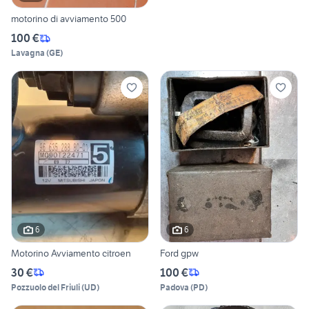
motorino di avviamento 500
100 €
Lavagna
(
GE
)
6
6
Motorino Avviamento citroen
Ford gpw
30 €
100 €
Pozzuolo del Friuli
(
UD
)
Padova
(
PD
)