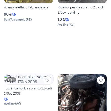
ricambi elettrici, fiat, lancia,alfa
Ricambi per kia sorento 2.5 crdi
170cv restyling
90 €
10 €
Sant'Arcangelo
(
PZ
)
Avellino
(
AV
)
6
Tutti i ricambi kia sorento 2.5 crdi
170cv 2008
Avellino
(
AV
)