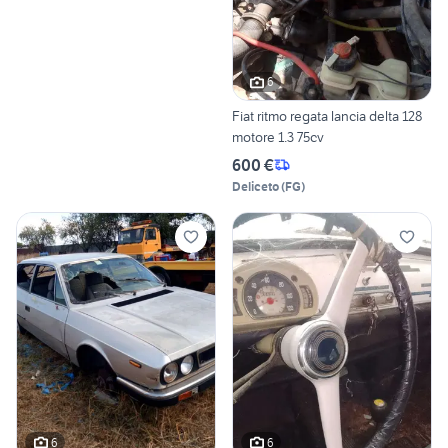
6
Fiat ritmo regata lancia delta 128
motore 1.3 75cv
600 €
Deliceto
(
FG
)
6
6