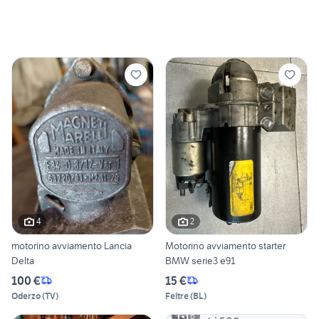
4
2
motorino avviamento Lancia
Motorino avviamento starter
Delta
BMW serie3 e91
100 €
15 €
Oderzo
(
TV
)
Feltre
(
BL
)
6