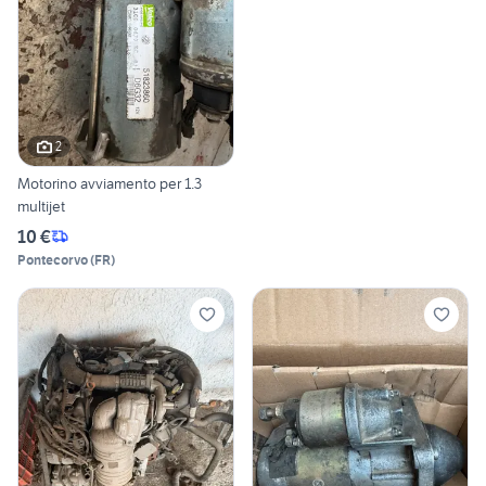
2
Motorino avviamento per 1.3
multijet
10 €
Pontecorvo
(
FR
)