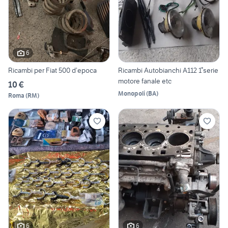
6
Ricambi per Fiat 500 d’epoca
Ricambi Autobianchi A112 1°serie
motore fanale etc
10 €
Monopoli
(
BA
)
Roma
(
RM
)
6
6