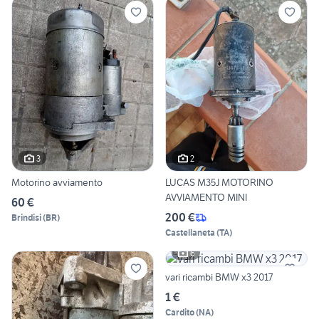
3
2
Motorino avviamento
LUCAS M35J MOTORINO
AVVIAMENTO MINI
60 €
200 €
Brindisi
(
BR
)
Castellaneta
(
TA
)
6
vari ricambi BMW x3 2017
1 €
Cardito
(
NA
)