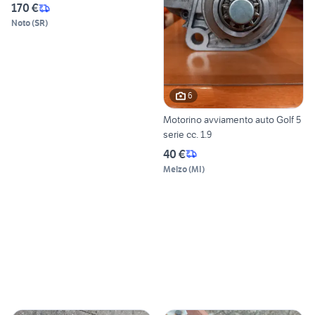
170 €
Noto
(
SR
)
6
Motorino avviamento auto Golf 5
serie cc. 1.9
40 €
Melzo
(
MI
)