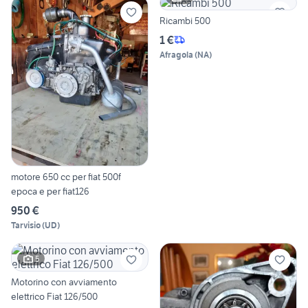
Ricambi 500
1 €
Afragola
(
NA
)
motore 650 cc per fiat 500f
epoca e per fiat126
950 €
Tarvisio
(
UD
)
5
Motorino con avviamento
elettrico Fiat 126/500