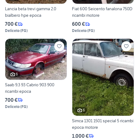
Lancia beta trevi gamma 2.0
Fiat 600 Seicento fanalona 750D
bialbero hpe epoca
ricambi motore
700 €
600 €
Deliceto
(
FG
)
Deliceto
(
FG
)
6
Saab 9.3 93 Cabrio 903 900
ricambi epoca
700 €
Deliceto
(
FG
)
6
Simca 1301 1501 special 5 ricambi
epoca motore
1.000 €