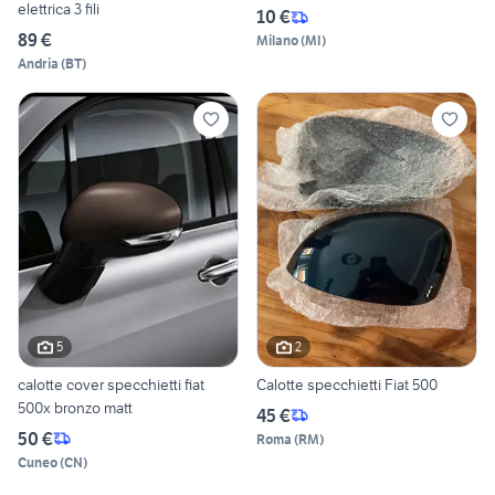
elettrica 3 fili
10 €
89 €
Milano
(
MI
)
Andria
(
BT
)
5
2
calotte cover specchietti fiat
Calotte specchietti Fiat 500
500x bronzo matt
45 €
50 €
Roma
(
RM
)
Cuneo
(
CN
)