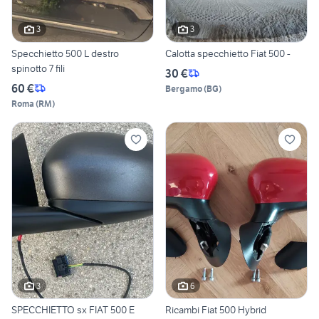
3
3
Specchietto 500 L destro
Calotta specchietto Fiat 500 -
spinotto 7 fili
30 €
60 €
Bergamo
(
BG
)
Roma
(
RM
)
3
6
SPECCHIETTO sx FIAT 500 E
Ricambi Fiat 500 Hybrid