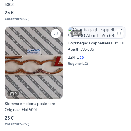
500S
25 €
Catanzaro
(
CZ
)
6
Copribagagli cappelliera Fiat 500
Abarth 595 695
134 €
Rogeno
(
LC
)
9
Stemma emblema posteriore
Originale Fiat 500L
25 €
Catanzaro
(
CZ
)