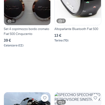
11
6
Set 4 coprimozzo bordo cromato
Altoparlante Bluetooth Fiat 500
Fiat 500 Cinqucento
13 €
39 €
Torino
(
TO
)
Catanzaro
(
CZ
)
8