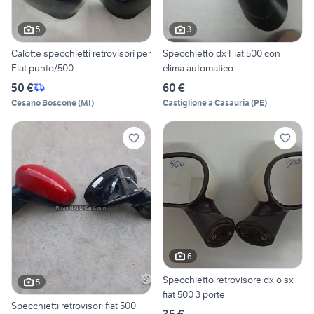
5
3
Calotte specchietti retrovisori per
Specchietto dx Fiat 500 con
Fiat punto/500
clima automatico
50 €
60 €
Cesano Boscone
(
MI
)
Castiglione a Casauria
(
PE
)
6
Specchietto retrovisore dx o sx
5
fiat 500 3 porte
Specchietti retrovisori fiat 500