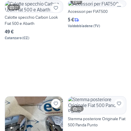
6
17
Accessori per FIAT500
Calotte specchio Carbon Look
5 €
Fiat 500 e Abarth
Valdobbiadene
(
TV
)
49 €
Catanzaro
(
CZ
)
12
Stemma posteriore Originale Fiat
500 Panda Punto