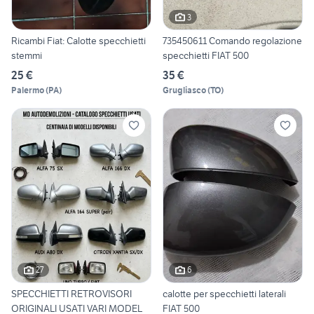
3
Ricambi Fiat: Calotte specchietti
735450611 Comando regolazione
stemmi
specchietti FIAT 500
25 €
35 €
Palermo
(
PA
)
Grugliasco
(
TO
)
27
6
SPECCHIETTI RETROVISORI
calotte per specchietti laterali
ORIGINALI USATI VARI MODEL
FIAT 500