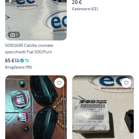
20 €
Catanzaro
(
CZ
)
3
50901689 Calotte cromate
specchietti Fiat 500/Punt
65 €
Grugliasco
(
TO
)