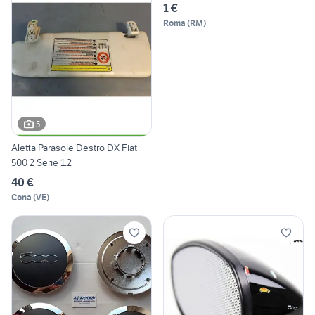
1 €
Roma
(
RM
)
5
Aletta Parasole Destro DX Fiat
500 2 Serie 1.2
40 €
Cona
(
VE
)