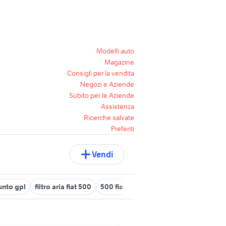
Modelli auto
Magazine
Consigli per la vendita
Negozi e Aziende
Subito per le Aziende
Assistenza
Ricerche salvate
Preferiti
Vendi
punto gpl
filtro aria fiat 500
500 fiat 2019
copricerchi fiat grand