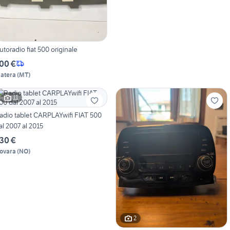
utoradio fiat 500 originale
00 €
atera
(
MT
)
11
adio tablet CARPLAYwifi FIAT 500
al 2007 al 2015
30 €
ovara
(
NO
)
2