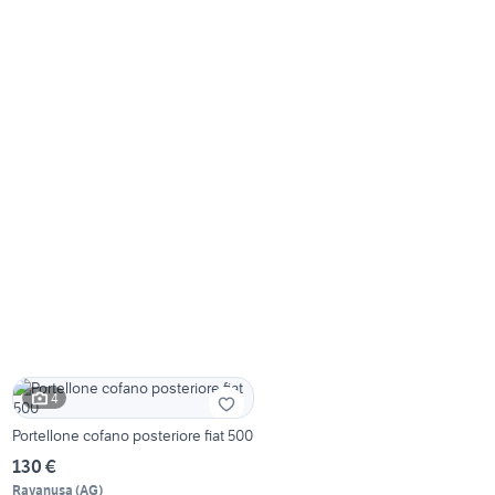
4
Portellone cofano posteriore fiat 500
130 €
Ravanusa
(
AG
)