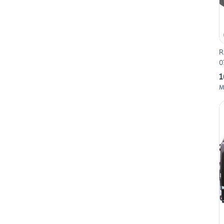
R
0
1
M