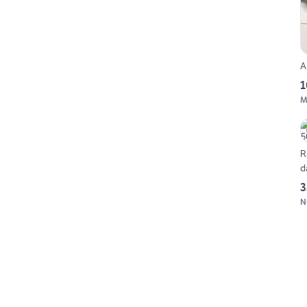
A
1
M
R
d
3
N