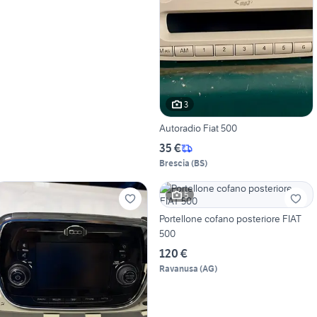
3
Autoradio Fiat 500
35 €
Brescia
(
BS
)
5
Portellone cofano posteriore FIAT
500
120 €
Ravanusa
(
AG
)