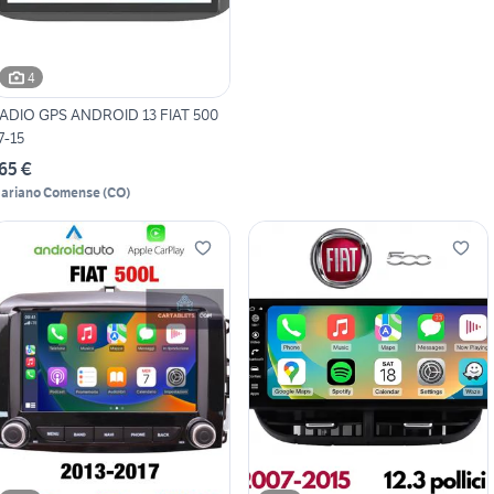
4
ADIO GPS ANDROID 13 FIAT 500
7-15
65 €
ariano Comense
(
CO
)