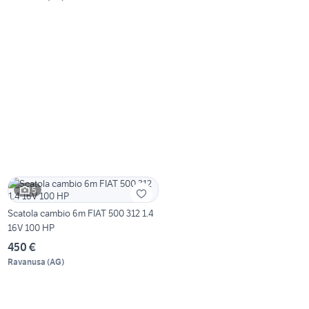
5
Scatola cambio 6m FIAT 500 312 1.4
16V 100 HP
450 €
Ravanusa
(
AG
)