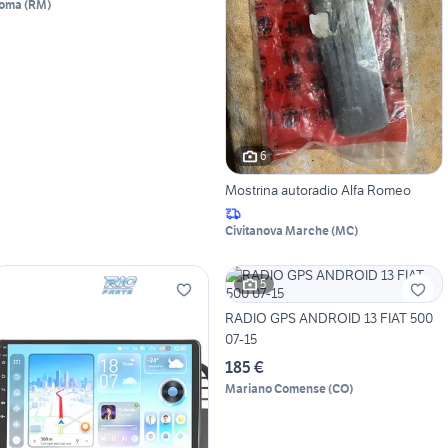
oma
(
RM
)
6
Mostrina autoradio Alfa Romeo
Civitanova Marche
(
MC
)
5
RADIO GPS ANDROID 13 FIAT 500
07-15
185 €
Mariano Comense
(
CO
)