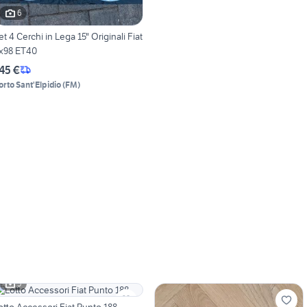
6
et 4 Cerchi in Lega 15" Originali Fiat
x98 ET40
45 €
orto Sant'Elpidio
(
FM
)
5
otto Accessori Fiat Punto 188