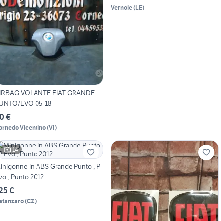
Vernole
(
LE
)
IRBAG VOLANTE FIAT GRANDE
UNTO/EVO 05-18
0 €
ornedo Vicentino
(
VI
)
14
inigonne in ABS Grande Punto , P
vo , Punto 2012
25 €
atanzaro
(
CZ
)