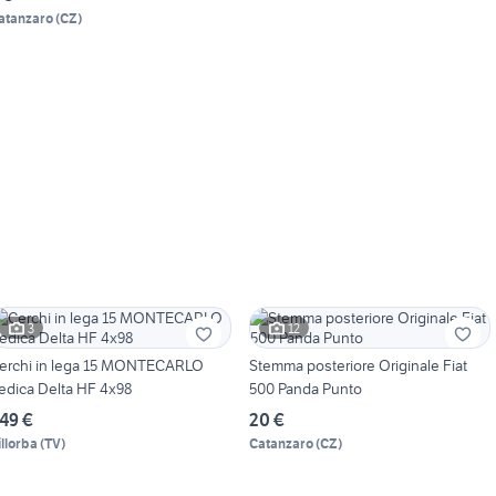
atanzaro
(
CZ
)
3
12
erchi in lega 15 MONTECARLO
Stemma posteriore Originale Fiat
edica Delta HF 4x98
500 Panda Punto
49 €
20 €
illorba
(
TV
)
Catanzaro
(
CZ
)