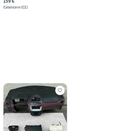
159 €
Catanzaro
(
CZ
)