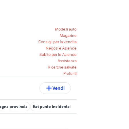
Modelli auto
Magazine
Consigli per la vendita
Negozi e Aziende
Subito per le Aziende
Assistenza
Ricerche salvate
Preferiti
Vendi
logna provincia
fiat punto incidentata
auto fiat grande punto Bas