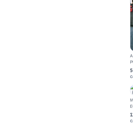
A
P
5
C
M
E
1
C