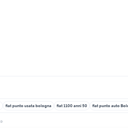
5
fiat punto usata bologna
fiat 1100 anni 50
fiat punto auto Bo
to