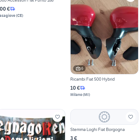
00 €
asagiove
(
CE
)
6
Ricambi Fiat 500 Hybrid
10 €
Milano
(
MI
)
Stemma Loghi Fiat Borgogna
3 €