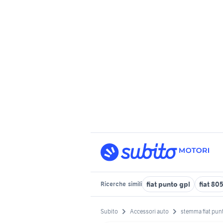
fiat punto gpl
fiat 80
Ricerche
simili
Subito
Accessori auto
stemma fiat pun