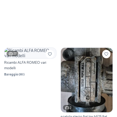
27
Ricambi ALFA ROMEO vari
modelli
Bareggio
(
MI
)
2
scatola sterzo fiat trw b525 fiat