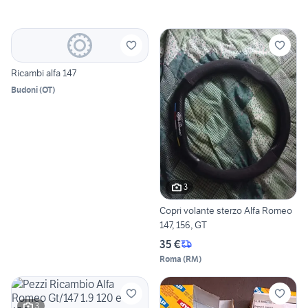
Ricambi alfa 147
Budoni
(
OT
)
3
Copri volante sterzo Alfa Romeo
147, 156, GT
35 €
Roma
(
RM
)
3