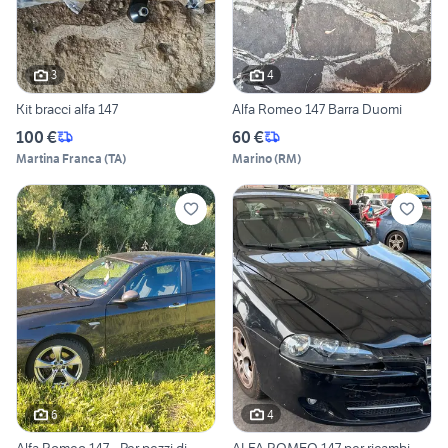
3
4
Kit bracci alfa 147
Alfa Romeo 147 Barra Duomi
100 €
60 €
Martina Franca
(
TA
)
Marino
(
RM
)
6
4