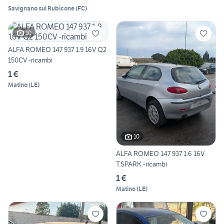
Savignano sul Rubicone
(
FC
)
10
ALFA ROMEO 147 937 1.9 16V Q2
150CV -ricambi
1 €
Matino
(
LE
)
10
ALFA ROMEO 147 937 1.6 16V
T.SPARK -ricambi
1 €
Matino
(
LE
)