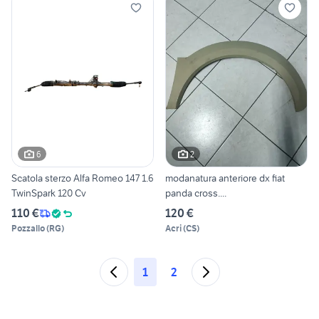
6
2
Scatola sterzo Alfa Romeo 147 1.6
modanatura anteriore dx fiat
TwinSpark 120 Cv
panda cross....
110 €
120 €
Pozzallo
(
RG
)
Acri
(
CS
)
1
2