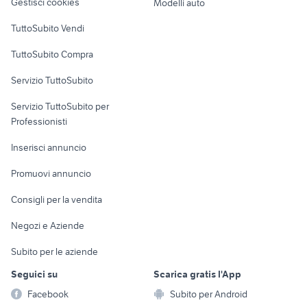
Gestisci cookies
Modelli auto
Case vacanza
TuttoSubito Vendi
Uffici e Locali
TuttoSubito Compra
commerciali
Servizio TuttoSubito
elettronica
per la casa e la
sports e hobby
Servizio TuttoSubito per
persona
Informatica
Animali
Professionisti
Arredamento e
Console e
Accessori per
Casalinghi
Inserisci annuncio
Videogiochi
animali
Elettrodomestici
Promuovi annuncio
Audio/Video
Musica e Film
Giardino e Fai da te
Consigli per la vendita
Fotografia
Libri e Riviste
Abbigliamento e
Negozi e Aziende
Telefonia
Strumenti Musicali
Accessori
Subito per le aziende
Sports
Tutto per i bambini
Seguici su
Scarica gratis l'App
Biciclette
Facebook
Subito per Android