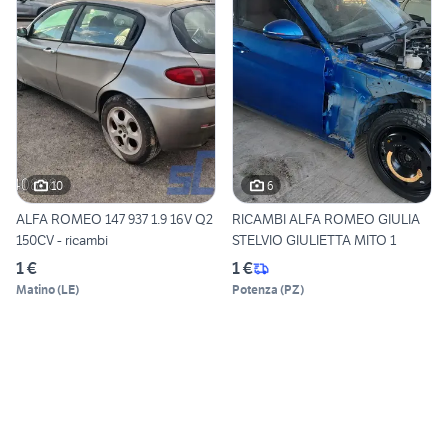
10
6
ALFA ROMEO 147 937 1.9 16V Q2
RICAMBI ALFA ROMEO GIULIA
150CV - ricambi
STELVIO GIULIETTA MITO 1
1 €
1 €
Matino
(
LE
)
Potenza
(
PZ
)