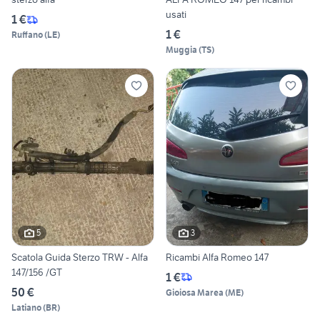
usati
1 €
1 €
Ruffano
(
LE
)
Muggia
(
TS
)
5
3
Scatola Guida Sterzo TRW - Alfa
Ricambi Alfa Romeo 147
147/156 /GT
1 €
50 €
Gioiosa Marea
(
ME
)
Latiano
(
BR
)