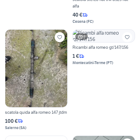
alfa
40 €
Cesena
(
FC
)
6
Ricambi alfa romeo gt/147/156
1 €
Montecatini-Terme
(
PT
)
scatola quida alfa romeo 147 jtdm
100 €
Salerno
(
SA
)