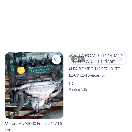
10
ALFA ROMEO 147 937 1.9 JTD
115CV 01-10 -ricambi
1 €
Matino
(
LE
)
3
Motore 937A3000 Per alfa 147 1.9
jtdm