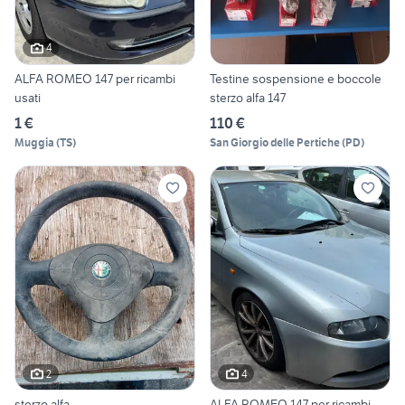
4
ALFA ROMEO 147 per ricambi
Testine sospensione e boccole
usati
sterzo alfa 147
1 €
110 €
Muggia
(
TS
)
San Giorgio delle Pertiche
(
PD
)
2
4
sterzo alfa
ALFA ROMEO 147 per ricambi