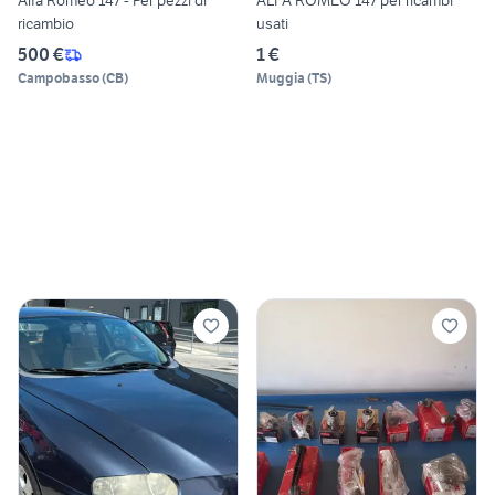
Alfa Romeo 147 - Per pezzi di
ALFA ROMEO 147 per ricambi
ricambio
usati
500 €
1 €
Campobasso
(
CB
)
Muggia
(
TS
)