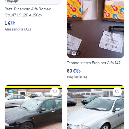
Pezzi Ricambio Alfa Romeo
Gt/147 1.9 120 e 150cv
1 €
Alessandria
(
AL
)
2
Testine sterzo Frap per Alfa 147
60 €
Cagliari
(
CA
)