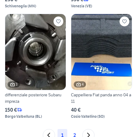
Schivenoglia
(
MN
)
Venezia
(
VE
)
3
4
differenziale posteriore Subaru
Cappelliera Fiat panda anno 04 a
impreza
11
150 €
40 €
Borgo Valbelluna
(
BL
)
Cosio Valtellino
(
SO
)
1
2