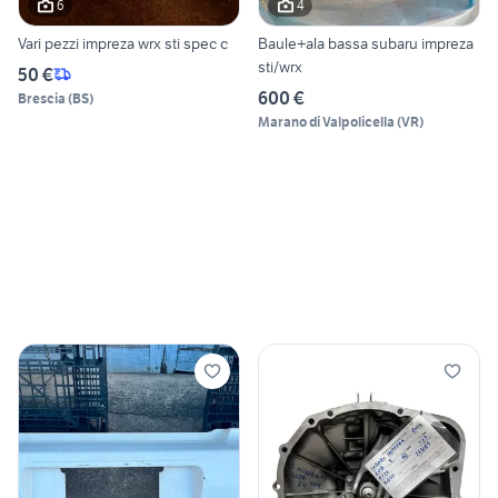
6
4
Vari pezzi impreza wrx sti spec c
Baule+ala bassa subaru impreza
sti/wrx
50 €
600 €
Brescia
(
BS
)
Marano di Valpolicella
(
VR
)