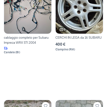
6
cablaggio completo per Subaru
CERCHI IN LEGA da 16 SUBARU
Impreza WRX STI 2004
400 €
Ciampino
(
RM
)
Candelo
(
BI
)