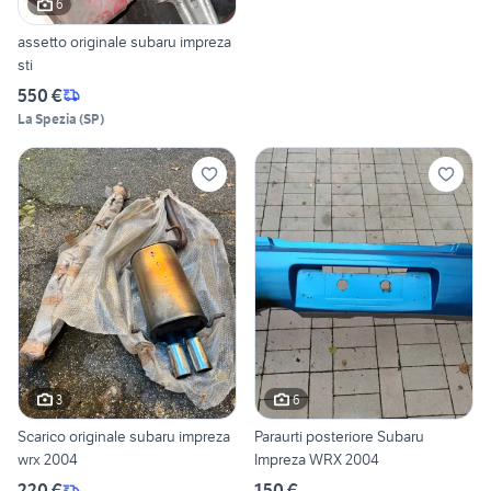
6
assetto originale subaru impreza
sti
550 €
La Spezia
(
SP
)
3
6
Scarico originale subaru impreza
Paraurti posteriore Subaru
wrx 2004
Impreza WRX 2004
220 €
150 €