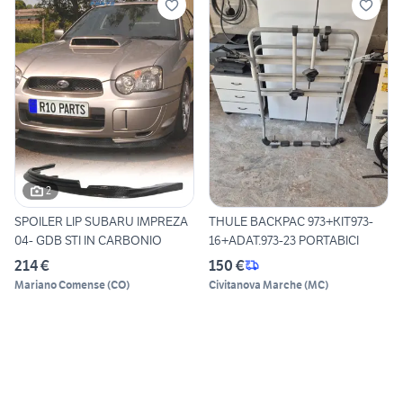
2
SPOILER LIP SUBARU IMPREZA
THULE BACKPAC 973+KIT973-
04- GDB STI IN CARBONIO
16+ADAT.973-23 PORTABICI
214 €
150 €
Mariano Comense
(
CO
)
Civitanova Marche
(
MC
)