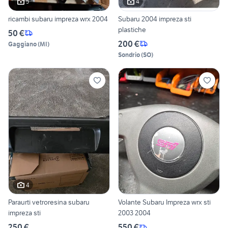
5
4
ricambi subaru impreza wrx 2004
Subaru 2004 impreza sti
plastiche
50 €
200 €
Gaggiano
(
MI
)
Sondrio
(
SO
)
4
Paraurti vetroresina subaru
Volante Subaru Impreza wrx sti
impreza sti
2003 2004
250 €
550 €