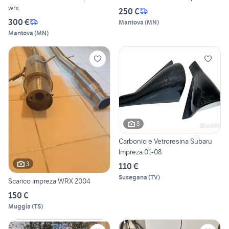
wrx
250 €
300 €
Mantova
(
MN
)
Mantova
(
MN
)
8
Carbonio e Vetroresina Subaru
Impreza 01-08
3
110 €
Susegana
(
TV
)
Scarico impreza WRX 2004
150 €
Muggia
(
TS
)