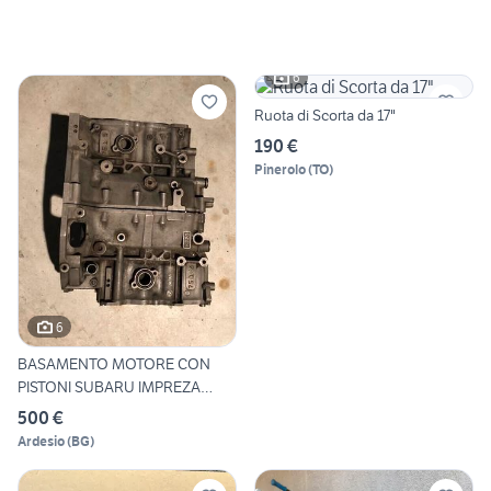
6
Ruota di Scorta da 17"
190 €
Pinerolo
(
TO
)
6
BASAMENTO MOTORE CON
PISTONI SUBARU IMPREZA
2004
500 €
Ardesio
(
BG
)