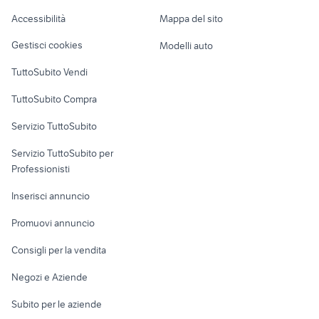
Caravan e Camper
Accessibilità
Mappa del sito
Loft, mansarde e
Veicoli commerciali
altro
Gestisci cookies
Modelli auto
Case vacanza
TuttoSubito Vendi
Uffici e Locali
TuttoSubito Compra
commerciali
Servizio TuttoSubito
elettronica
per la casa e la
sports e hobby
Servizio TuttoSubito per
persona
Informatica
Animali
Professionisti
Arredamento e
Console e
Accessori per
Casalinghi
Inserisci annuncio
Videogiochi
animali
Elettrodomestici
Promuovi annuncio
Audio/Video
Musica e Film
Giardino e Fai da te
Consigli per la vendita
Fotografia
Libri e Riviste
Abbigliamento e
Negozi e Aziende
Telefonia
Strumenti Musicali
Accessori
Subito per le aziende
Sports
Tutto per i bambini