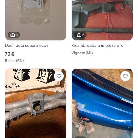
6
6
Dadi ruota subaru nuovi
Ricambi subaru impreza wrx
Vignate
(
MI
)
70 €
Rimini
(
RN
)