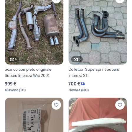
6
6
Scarico completo originale
Collettori Supersprint Subaru
Subaru Impreza Wrx 2001
Impreza STI
999 €
700 €
Giaveno
(
TO
)
Novara
(
NO
)