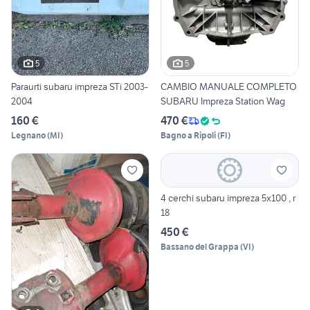
5
5
Paraurti subaru impreza STi 2003-
CAMBIO MANUALE COMPLETO
2004
SUBARU Impreza Station Wag
160 €
470 €
Legnano
(
MI
)
Bagno a Ripoli
(
FI
)
4 cerchi subaru impreza 5x100 , r
18
450 €
Bassano del Grappa
(
VI
)