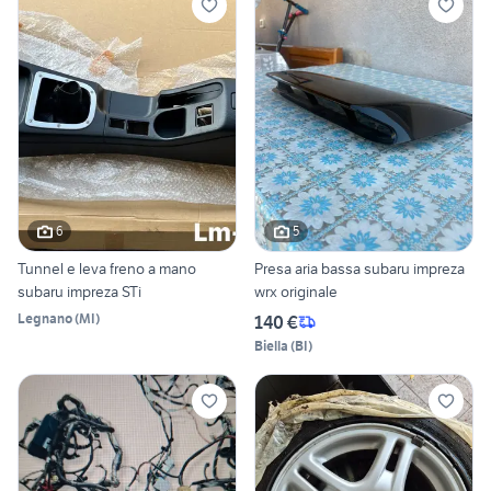
6
5
Tunnel e leva freno a mano
Presa aria bassa subaru impreza
subaru impreza STi
wrx originale
Legnano
(
MI
)
140 €
Biella
(
BI
)