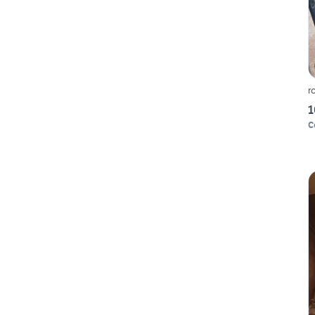
r
1
C