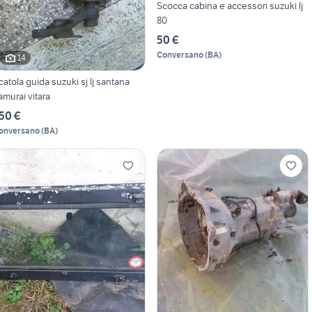
Scocca cabina e accessori suzuki lj
80
50 €
Conversano
(
BA
)
14
catola guida suzuki sj lj santana
amurai vitara
50 €
onversano
(
BA
)