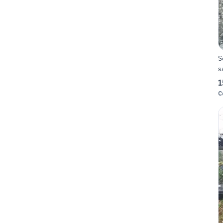
S
s
1
C