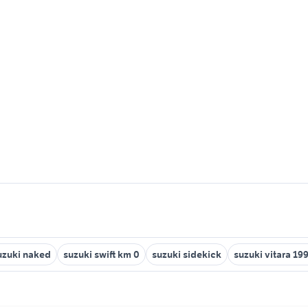
uzuki naked
suzuki swift km 0
suzuki sidekick
suzuki vitara 19