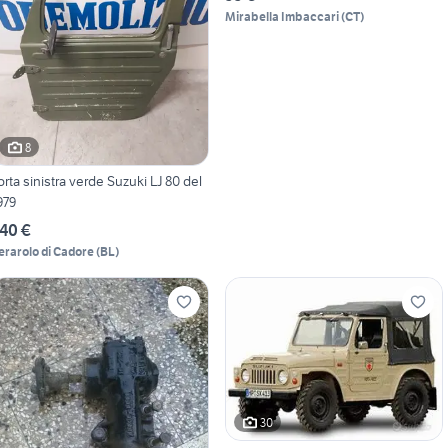
Mirabella Imbaccari
(
CT
)
8
orta sinistra verde Suzuki LJ 80 del
979
40 €
erarolo di Cadore
(
BL
)
30