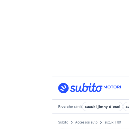
suzuki jimny diesel
s
Ricerche
simili
Subito
Accessori auto
suzuki lj 80