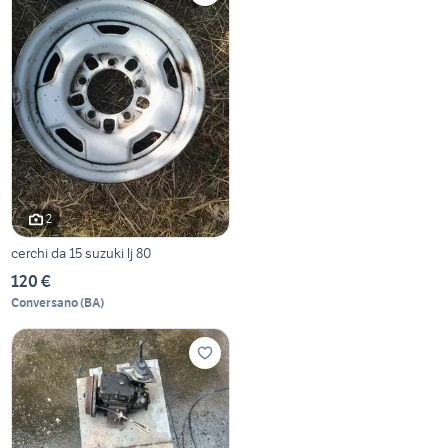
2
cerchi da 15 suzuki lj 80
120 €
Conversano
(
BA
)