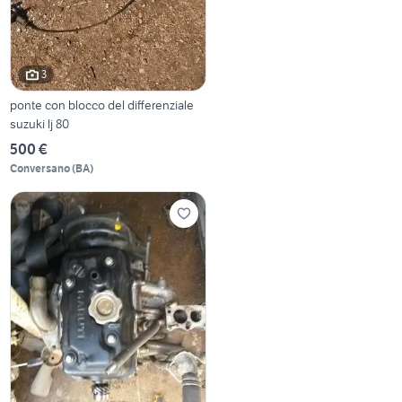
3
ponte con blocco del differenziale
suzuki lj 80
500 €
Conversano
(
BA
)