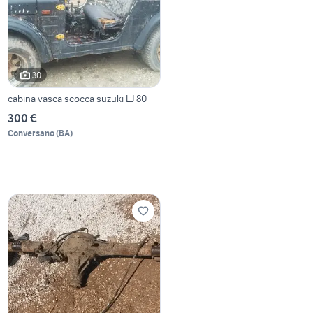
30
cabina vasca scocca suzuki LJ 80
300 €
Conversano
(
BA
)