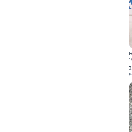
P
1
2
P