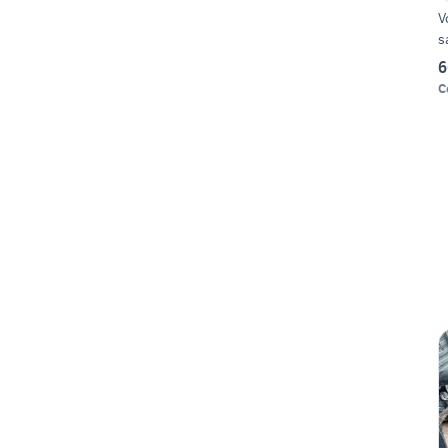
V
s
6
C