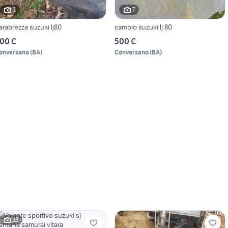
3
7
arabrezza suzuki lj80
cambio suzuki lj 80
00 €
500 €
onversano
(
BA
)
Conversano
(
BA
)
13