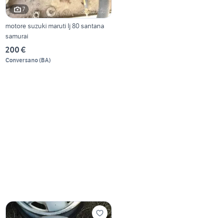
7
motore suzuki maruti lj 80 santana
samurai
200 €
Conversano
(
BA
)