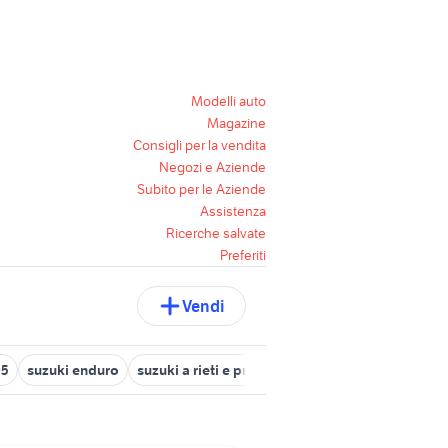
Modelli auto
Magazine
Consigli per la vendita
Negozi e Aziende
Subito per le Aziende
Assistenza
Ricerche salvate
Preferiti
Vendi
95
suzuki enduro
suzuki a rieti e provincia
suzuki rg
suzuki 5