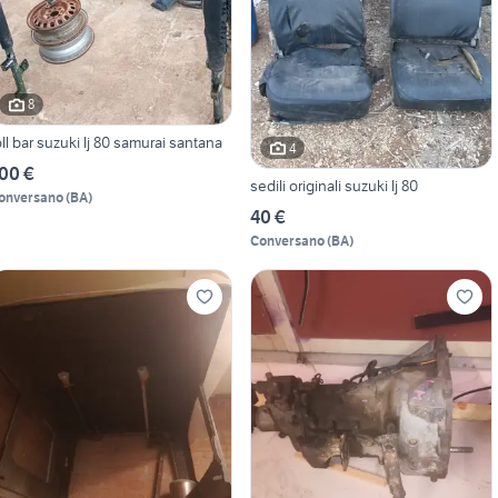
8
oll bar suzuki lj 80 samurai santana
4
00 €
sedili originali suzuki lj 80
onversano
(
BA
)
40 €
Conversano
(
BA
)