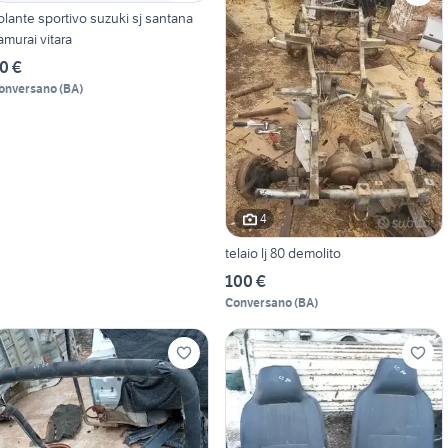
olante sportivo suzuki sj santana
amurai vitara
0 €
onversano
(
BA
)
4
telaio lj 80 demolito
100 €
Conversano
(
BA
)