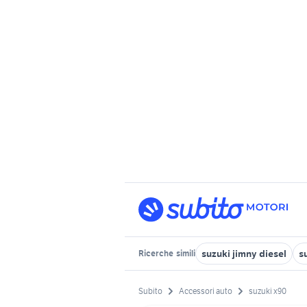
suzuki jimny diesel
s
Ricerche
simili
Subito
Accessori auto
suzuki x90