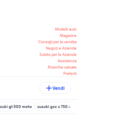
Modelli auto
Magazine
Consigli per la vendita
Negozi e Aziende
Subito per le Aziende
Assistenza
Ricerche salvate
Preferiti
Vendi
zuki gt 500 moto
suzuki gsx s 750 usata
suzuki rf 600 r
suzuki