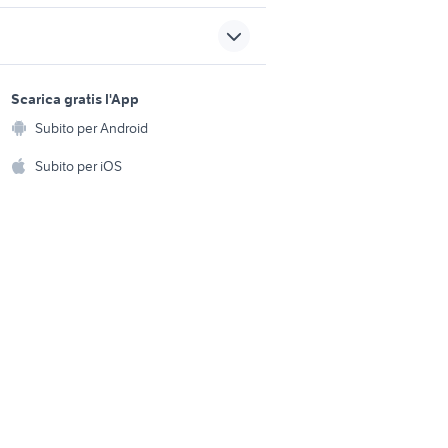
o
siracusa
e
pick up nissan navara
sports e hobby
a
Scarica gratis l'App
Animali
rovincia
dacia auto Napoli provincia
Subito per Android
ento e
asale
Accessori per animali
griglia paraurti alfa 147
hi
Subito per iOS
Musica e Film
omestici
Libri e Riviste
e Fai da te
Strumenti Musicali
amento e
ri
Sports
 i bambini
Biciclette
Collezionismo