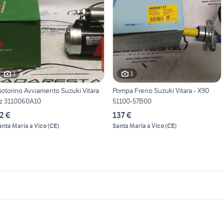
3
3
otorino Avviamento Suzuki Vitara
Pompa Freno Suzuki Vitara - X90
z 3110060A10
51100-57B00
2 €
137 €
anta Maria a Vico
(
CE
)
Santa Maria a Vico
(
CE
)
icherche simili
Suggerimenti
ssistenza suzuki
suzuki italia