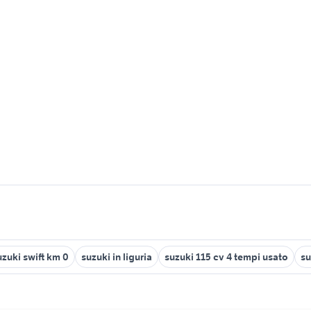
uzuki swift km 0
suzuki in liguria
suzuki 115 cv 4 tempi usato
su