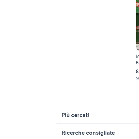
M
B
8
S
Più cercati
Correlati
R
Ricerche consigliate
suzuki jimny usato liguria
a