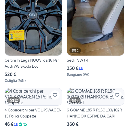
2
Cerchi In Lega NUOVI da 16 Per
Sedili VW t 4
Audi VW Skoda Ecc
250 €
520 €
Sangiano
(
VA
)
Ostiglia
(
MN
)
12
7
4 Copricerchi per VOLKSWAGEN
6 GOMME 185 R R15C 103/102R
15 Pollici Coppette
HANKOOK ESTIVE DA CARI
46 €
360 €