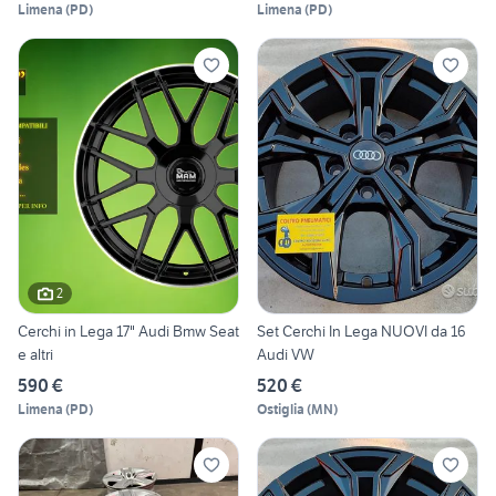
Limena
(
PD
)
Limena
(
PD
)
2
Cerchi in Lega 17" Audi Bmw Seat
Set Cerchi In Lega NUOVI da 16
e altri
Audi VW
590 €
520 €
Limena
(
PD
)
Ostiglia
(
MN
)