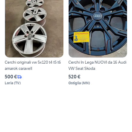
Cerchi originali vw 5x120 t4 t5 t6
Cerchi In Lega NUOVI da 16 Audi
amarok caravell
VW Seat Skoda
500 €
520 €
Loria
(
TV
)
Ostiglia
(
MN
)