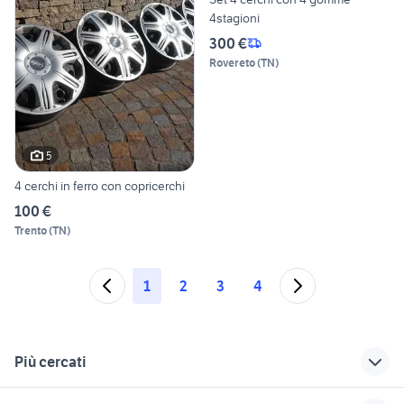
4stagioni
300 €
Rovereto
(
TN
)
5
4 cerchi in ferro con copricerchi
100 €
Trento
(
TN
)
1
2
3
4
Più cercati
Correlati
Richerche simili
Suggerimenti