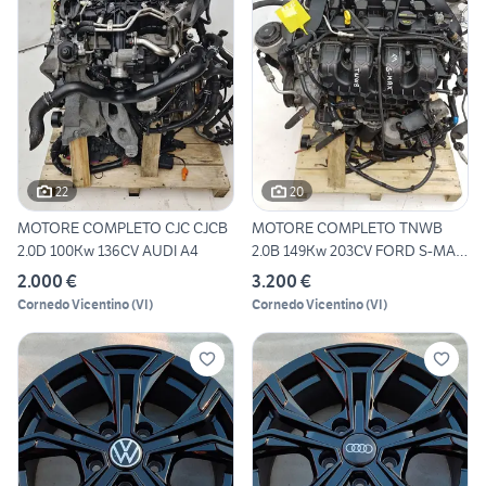
22
20
MOTORE COMPLETO CJC CJCB
MOTORE COMPLETO TNWB
2.0D 100Kw 136CV AUDI A4
2.0B 149Kw 203CV FORD S-MAX
2
2.000 €
3.200 €
Cornedo Vicentino
(
VI
)
Cornedo Vicentino
(
VI
)