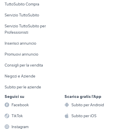
TuttoSubito Compra
commerciali
Servizio TuttoSubito
elettronica
per la casa e la
sports e hobby
Servizio TuttoSubito per
persona
Informatica
Animali
Professionisti
Arredamento e
Console e
Accessori per
Casalinghi
Inserisci annuncio
Videogiochi
animali
Elettrodomestici
Promuovi annuncio
Audio/Video
Musica e Film
Giardino e Fai da te
Consigli per la vendita
Fotografia
Libri e Riviste
Abbigliamento e
Negozi e Aziende
Telefonia
Strumenti Musicali
Accessori
Subito per le aziende
Sports
Tutto per i bambini
Seguici su
Scarica gratis l'App
Biciclette
Facebook
Subito per Android
Collezionismo
TikTok
Subito per iOS
Instagram