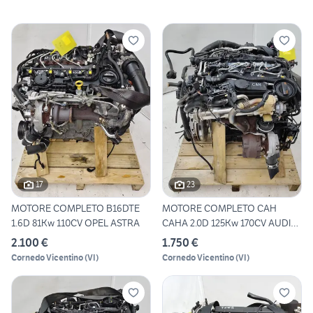
17
23
MOTORE COMPLETO B16DTE
MOTORE COMPLETO CAH
1.6D 81Kw 110CV OPEL ASTRA
CAHA 2.0D 125Kw 170CV AUDI
A5
2.100 €
1.750 €
Cornedo Vicentino
(
VI
)
Cornedo Vicentino
(
VI
)