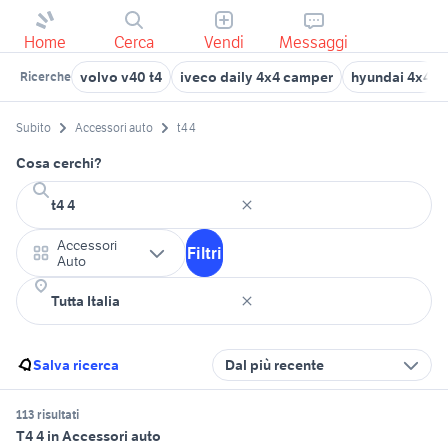
Home
Cerca
Vendi
Messaggi
volvo v40 t4
iveco daily 4x4 camper
hyundai 4x4
Ricerche
Subito
Accessori auto
t4 4
Cosa cerchi?
Accessori
Filtri
Auto
Salva ricerca
Dal più recente
113 risultati
T4 4 in Accessori auto