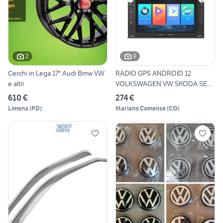
2
9
Cerchi in Lega 17" Audi Bmw VW
RADIO GPS ANDROID 12
e altri
VOLKSWAGEN VW SKODA SEAT
WIFI
610 €
274 €
Limena
(
PD
)
Mariano Comense
(
CO
)