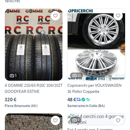
Terni
(
TR
)
5
13
4 GOMME 215/65 R15C 104/102T
Copricerchi per VOLKSWAGEN
GOODYEAR ESTIVE
16 Pollici Coppette
320 €
48 €
Pieve Emanuele
(
MI
)
Santeramo in Colle
(
BA
)
3
Set 4 cerchi con 4 gomme