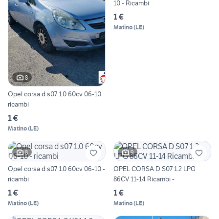
10 - Ricambi
1 €
Matino
(
LE
)
8
Opel corsa d s07 1.0 60cv 06-10
ricambi
1 €
Matino
(
LE
)
8
9
Opel corsa d s07 1.0 60cv 06-10 -
OPEL CORSA D S07 1.2 LPG
ricambi
86CV 11-14 Ricambi -
1 €
1 €
Matino
(
LE
)
Matino
(
LE
)