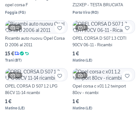
opel corsa F
Z12XEP - TESTA BRUCIATA
Foggia
(
FG
)
Porto Viro
(
RO
)
12
8
Ricambi auto nuovu Opel Corsa
OPEL CORSA D S07 1.3 CDTI
D 2006 al 2011
90CV 06-11 - Ricambi
15 €
1 €
Trani
(
BT
)
Matino
(
LE
)
10
7
OPEL CORSA D S07 1.2 LPG
Opel corsa c x01 1.2 twinport
86CV 11-14 ricambi
80cv - ricambi
1 €
1 €
Matino
(
LE
)
Matino
(
LE
)