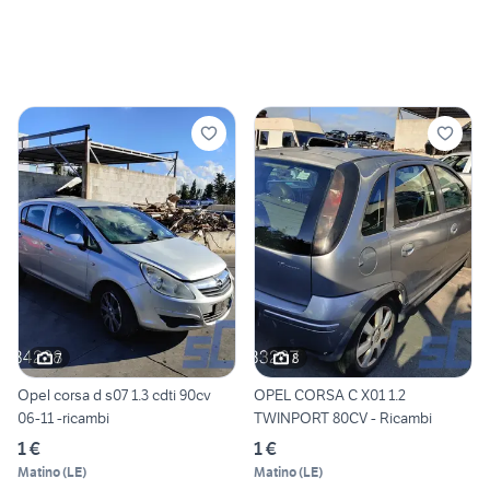
7
8
Opel corsa d s07 1.3 cdti 90cv
OPEL CORSA C X01 1.2
06-11 -ricambi
TWINPORT 80CV - Ricambi
1 €
1 €
Matino
(
LE
)
Matino
(
LE
)