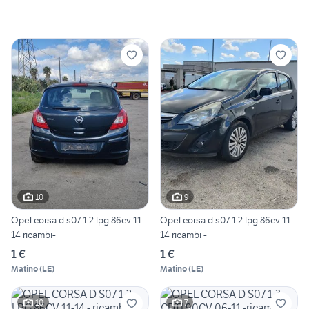
10
9
Opel corsa d s07 1.2 lpg 86cv 11-
Opel corsa d s07 1.2 lpg 86cv 11-
14 ricambi-
14 ricambi -
1 €
1 €
Matino
(
LE
)
Matino
(
LE
)
10
7