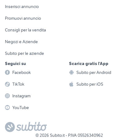
Console e
Accessori per
Casalinghi
Inserisci annuncio
Videogiochi
animali
Elettrodomestici
Promuovi annuncio
Audio/Video
Musica e Film
Giardino e Fai da te
Consigli per la vendita
Fotografia
Libri e Riviste
Abbigliamento e
Negozi e Aziende
Telefonia
Strumenti Musicali
Accessori
Subito per le aziende
Sports
Tutto per i bambini
Seguici su
Scarica gratis l'App
Biciclette
Facebook
Subito per Android
Collezionismo
TikTok
Subito per iOS
Instagram
YouTube
©
2026
Subito.it - P.IVA 05526340962