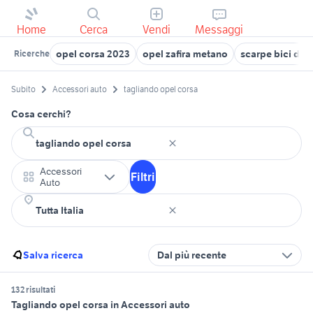
Home
Cerca
Vendi
Messaggi
opel corsa 2023
opel zafira metano
scarpe bici da 
Ricerche
Subito
Accessori auto
tagliando opel corsa
Cosa cerchi?
Accessori
Filtri
Auto
Salva ricerca
Dal più recente
132 risultati
Tagliando opel corsa in Accessori auto