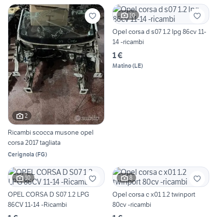
10
Opel corsa d s07 1.2 lpg 86cv 11-
14 -ricambi
1 €
Matino
(
LE
)
2
Ricambi scocca musone opel
corsa 2017 tagliata
Cerignola
(
FG
)
10
8
OPEL CORSA D S07 1.2 LPG
Opel corsa c x01 1.2 twinport
86CV 11-14 -Ricambi
80cv -ricambi