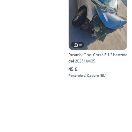
18
Ricambi Opel Corsa F 1.2 benzina
del 2023 HM05
45 €
Perarolo di Cadore
(
BL
)