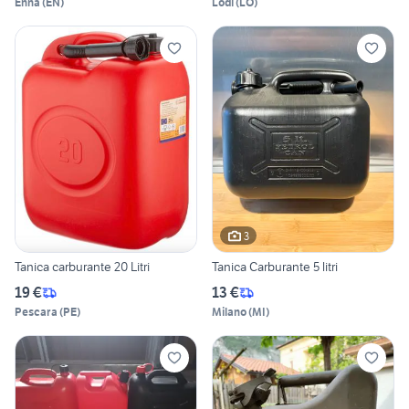
Enna
(
EN
)
Lodi
(
LO
)
3
Tanica carburante 20 Litri
Tanica Carburante 5 litri
19 €
13 €
Pescara
(
PE
)
Milano
(
MI
)