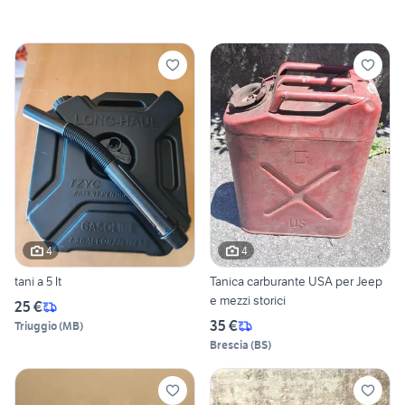
4
4
tani a 5 lt
Tanica carburante USA per Jeep
e mezzi storici
25 €
35 €
Triuggio
(
MB
)
Brescia
(
BS
)