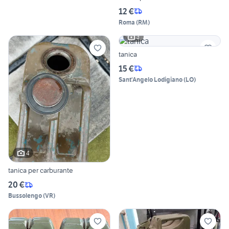
12 €
Roma
(
RM
)
3
tanica
15 €
Sant'Angelo Lodigiano
(
LO
)
4
tanica per carburante
20 €
Bussolengo
(
VR
)