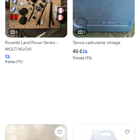
6
5
Ricambi Land Rover Series -
Tanica carburante vintage
MOLTI NUOVI
40 €
Trieste
(
TS
)
Fonte
(
TV
)