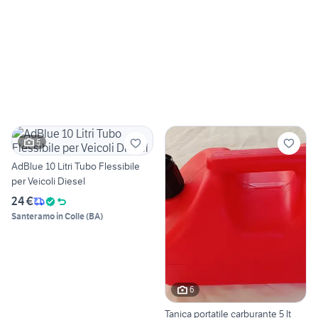
5
AdBlue 10 Litri Tubo Flessibile
per Veicoli Diesel
24 €
Santeramo in Colle
(
BA
)
6
Tanica portatile carburante 5 lt