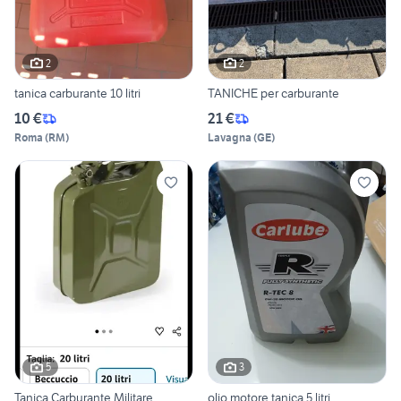
2
2
tanica carburante 10 litri
TANICHE per carburante
10 €
21 €
Roma
(
RM
)
Lavagna
(
GE
)
5
3
Tanica Carburante Militare
olio motore tanica 5 litri