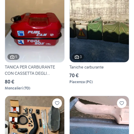
5
3
TANICA PER CARBURANTE
Taniche carburante
CON CASSETTA DEGLI
70 €
ATTREZZI
80 €
Piacenza
(
PC
)
Moncalieri
(
TO
)