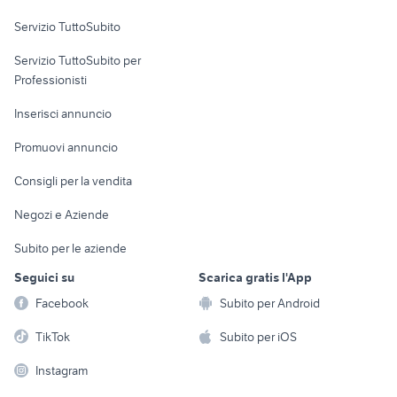
Servizio TuttoSubito
elettronica
per la casa e la
sports e hobby
Servizio TuttoSubito per
persona
Informatica
Animali
Professionisti
Arredamento e
Console e
Accessori per
Casalinghi
Inserisci annuncio
Videogiochi
animali
Elettrodomestici
Promuovi annuncio
Audio/Video
Musica e Film
Giardino e Fai da te
Consigli per la vendita
Fotografia
Libri e Riviste
Abbigliamento e
Negozi e Aziende
Telefonia
Strumenti Musicali
Accessori
Subito per le aziende
Sports
Tutto per i bambini
Seguici su
Scarica gratis l'App
Biciclette
Facebook
Subito per Android
Collezionismo
TikTok
Subito per iOS
Instagram