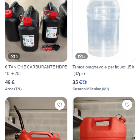
5
2
6 TANICHE CARBURANTE HDPE
Tanica pieghevole per liquidi 15 lt
10l + 20 l
.(32pz).
49 €
35 €
Arco
(
TN
)
Cusano Milanino
(
MI
)