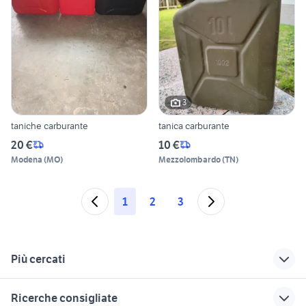
3
taniche carburante
tanica carburante
20 €
10 €
Modena
(
MO
)
Mezzolombardo
(
TN
)
1
2
3
Più cercati
Correlati
Richerche simili
Suggerimenti
Ricerche consigliate