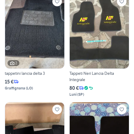
2
tappetini lancia delta 3
Tappeti Neri Lancia Delta
Integrale
15 €
80 €
Graffignana
(
LO
)
Luni
(
SP
)