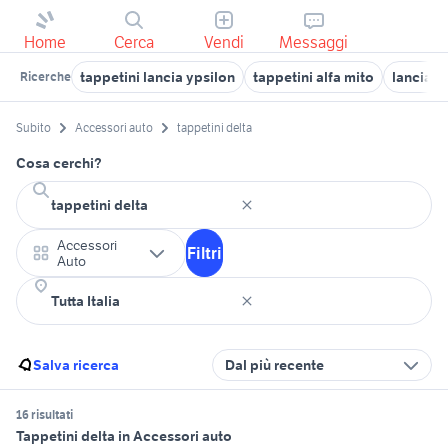
Home
Cerca
Vendi
Messaggi
tappetini lancia ypsilon
tappetini alfa mito
lancia d
Ricerche
Subito
Accessori auto
tappetini delta
Cosa cerchi?
Accessori
Filtri
Auto
Salva ricerca
Dal più recente
16 risultati
Tappetini delta in Accessori auto