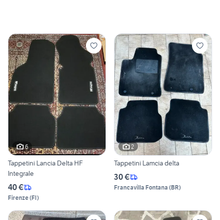
6
2
Tappetini Lancia Delta HF
Tappetini Lamcia delta
Integrale
30 €
40 €
Francavilla Fontana
(
BR
)
Firenze
(
FI
)