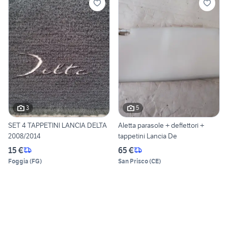
3
5
SET 4 TAPPETINI LANCIA DELTA
Aletta parasole + deflettori +
2008/2014
tappetini Lancia De
15 €
65 €
Foggia
(
FG
)
San Prisco
(
CE
)