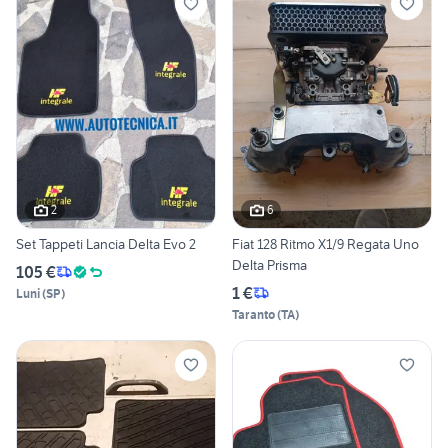
2
6
Set Tappeti Lancia Delta Evo 2
Fiat 128 Ritmo X1/9 Regata Uno
Delta Prisma
105 €
1 €
Luni
(
SP
)
Taranto
(
TA
)