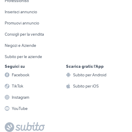
Professionisti
Arredamento e
Console e
Accessori per
Casalinghi
Inserisci annuncio
Videogiochi
animali
Elettrodomestici
Promuovi annuncio
Audio/Video
Musica e Film
Giardino e Fai da te
Consigli per la vendita
Fotografia
Libri e Riviste
Abbigliamento e
Negozi e Aziende
Telefonia
Strumenti Musicali
Accessori
Subito per le aziende
Sports
Tutto per i bambini
Seguici su
Scarica gratis l'App
Biciclette
Facebook
Subito per Android
Collezionismo
TikTok
Subito per iOS
Instagram
YouTube