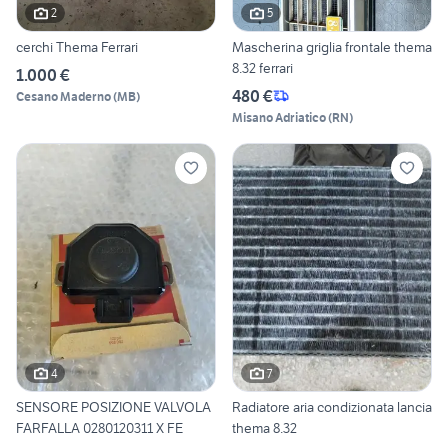
2
5
cerchi Thema Ferrari
Mascherina griglia frontale thema
8.32 ferrari
1.000 €
480 €
Cesano Maderno
(
MB
)
Misano Adriatico
(
RN
)
4
7
SENSORE POSIZIONE VALVOLA
Radiatore aria condizionata lancia
FARFALLA 0280120311 X FE
thema 8.32