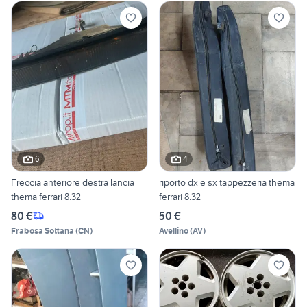
6
4
Freccia anteriore destra lancia
riporto dx e sx tappezzeria thema
thema ferrari 8.32
ferrari 8.32
80 €
50 €
Frabosa Sottana
(
CN
)
Avellino
(
AV
)