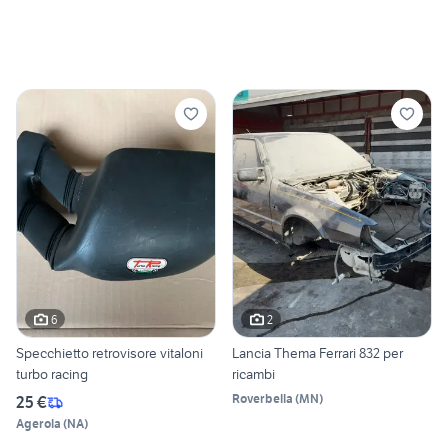
6
2
Specchietto retrovisore vitaloni
Lancia Thema Ferrari 832 per
turbo racing
ricambi
Roverbella
(
MN
)
25 €
Agerola
(
NA
)