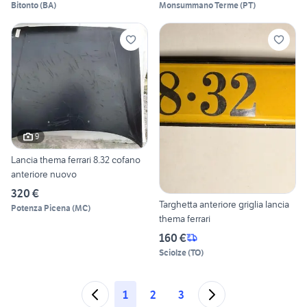
Bitonto
(
BA
)
Monsummano Terme
(
PT
)
9
Lancia thema ferrari 8.32 cofano
anteriore nuovo
320 €
Targhetta anteriore griglia lancia
Potenza Picena
(
MC
)
thema ferrari
160 €
Sciolze
(
TO
)
1
2
3