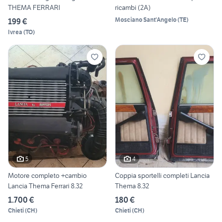
THEMA FERRARI
ricambi (2A)
Mosciano Sant'Angelo
(
TE
)
199 €
Ivrea
(
TO
)
5
4
Motore completo +cambio
Coppia sportelli completi Lancia
Lancia Thema Ferrari 8.32
Thema 8.32
1.700 €
180 €
Chieti
(
CH
)
Chieti
(
CH
)