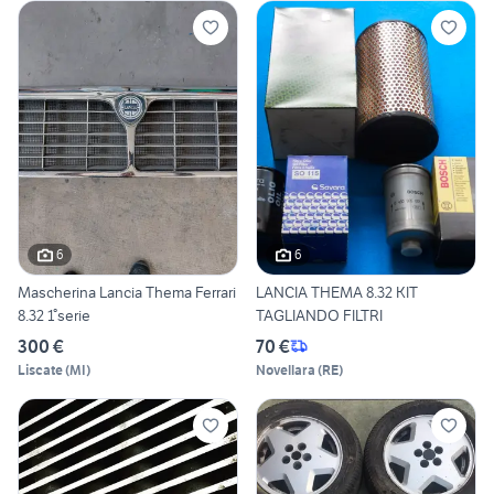
6
6
Mascherina Lancia Thema Ferrari
LANCIA THEMA 8.32 KIT
8.32 1°serie
TAGLIANDO FILTRI
300 €
70 €
Liscate
(
MI
)
Novellara
(
RE
)