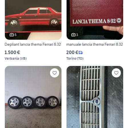
6
3
Depliant lancia thema Ferrari 8.32
manuale lancia thema Ferrari 8.32
1.500 €
200 €
Verbania
(
VB
)
Torino
(
TO
)