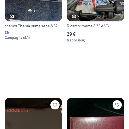
6
6
ricambi Thema prima serie 8.32
Ricambi thema 8.32 e V6
29 €
Campagna
(
SA
)
Napoli
(
NA
)