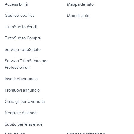
Accessibilità
Mappa del sito
Loft, mansarde e
Veicoli commerciali
altro
Gestisci cookies
Modelli auto
Case vacanza
TuttoSubito Vendi
Uffici e Locali
TuttoSubito Compra
commerciali
Servizio TuttoSubito
elettronica
per la casa e la
sports e hobby
Servizio TuttoSubito per
persona
Informatica
Animali
Professionisti
Arredamento e
Console e
Accessori per
Casalinghi
Inserisci annuncio
Videogiochi
animali
Elettrodomestici
Promuovi annuncio
Audio/Video
Musica e Film
Giardino e Fai da te
Consigli per la vendita
Fotografia
Libri e Riviste
Abbigliamento e
Negozi e Aziende
Telefonia
Strumenti Musicali
Accessori
Subito per le aziende
Sports
Tutto per i bambini
Seguici su
Scarica gratis l'App