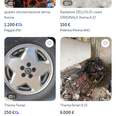
3
9
quadro strumentazione lancia
Radiatore DELL'OLIO usato
thema
ORIGINALE thema 8.32
1.200 €
150 €
Foggia
(
FG
)
Potenza Picena
(
MC
)
6
6
Thema Ferrari
Thema ferrari 8.32
250 €
6.000 €